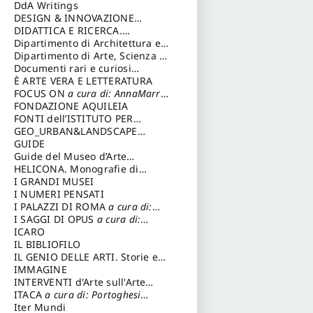
DdA Writings
DESIGN & INNOVAZIONE
TECNOLOGICA
DIDATTICA E RICERCA.
a cura di:
Vallicelli Andrea
Quaderni della Scuola
Dipartimento di Architettura e
Analisi della Città Mediterranea
Dipartimento di Arte, Scienza e
Tecnica del Costuire
Documenti rari e curiosi
dall'Archivio Segreto
È ARTE VERA E LETTERATURA
FOCUS ON
a cura di: AnnaMarra
Contemporanea
FONDAZIONE AQUILEIA
FONTI dell’ISTITUTO PER
STORIA DEL RISORGIMENTO
GEO_URBAN&LANDSCAPE
PLANNING (GULP)
GUIDE
a cura di:
Trusiani Elio
Guide del Museo d’Arte
Orientale “Giuseppe Tucci”
HELICONA. Monografie di
Storia dell'Arte
I GRANDI MUSEI
a cura di: Gallo
Marco
I NUMERI PENSATI
I PALAZZI DI ROMA
a cura di:
Ippoliti Alessandro
I SAGGI DI OPUS
a cura di:
Scalesse Tommaso
ICARO
IL BIBLIOFILO
IL GENIO DELLE ARTI. Storie e
interpretazione
IMMAGINE
INTERVENTI d'Arte sull'Arte
dedicata alla cultura della
ITACA
a cura di: Portoghesi
conservazione d’arte
Paolo
Iter Mundi
a cura di: