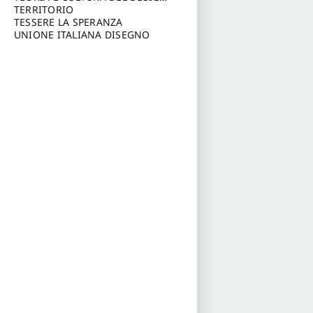
Annunzio, Chieti-Pescara
a cura di: Furlanis Giuseppe
TERRITORIO
a cura
di: Fusero Paolo
TESSERE LA SPERANZA
UNIONE ITALIANA DISEGNO