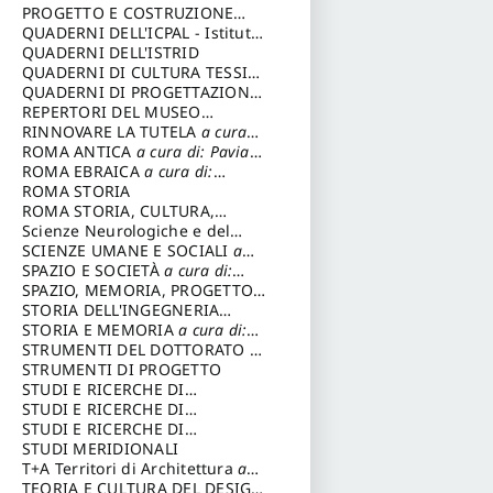
DELL’ARCHITETTURA
PROGETTO E COSTRUZIONE
SOSTENIBILE
QUADERNI DELL'ICPAL - Istituto
centrale per il restauro e la
QUADERNI DELL'ISTRID
conservazione del patrimonio
QUADERNI DI CULTURA TESSILE
archivistico e librario
a cura di: Crispolti Livia
QUADERNI DI PROGETTAZIONE
a cura di: Giura Longo Tommaso
REPERTORI DEL MUSEO
CENTRALE DEL RISORGIMENTO
RINNOVARE LA TUTELA
a cura
a cura di: Pizzo Marco
di: Cicalò Enrico
ROMA ANTICA
a cura di: Pavia
Carlo
ROMA EBRAICA
a cura di:
Procaccia Claudio
ROMA STORIA
ROMA STORIA, CULTURA,
IMMAGINE
Scienze Neurologiche e del
a cura di: Fagiolo
Marcello
Comportamento
SCIENZE UMANE E SOCIALI
a
cura di: Iannizzi Salvatore
SPAZIO E SOCIETÀ
a cura di:
Cassetti Roberto
SPAZIO, MEMORIA, PROGETTO
a cura di: Rossi Massimo
STORIA DELL'INGEGNERIA
STRUTTURALE IN ITALIA
STORIA E MEMORIA
a cura di:
a cura
di: Poretti Sergio
Rossi Lauro
STRUMENTI DEL DOTTORATO DI
RICERCA IN RILIEVO E
STRUMENTI DI PROGETTO
RAPPRESENTAZIONE
STUDI E RICERCHE DI
DELL’ARCHITETTURA E
ARCHEOLOGIA IN SICILIA
STUDI E RICERCHE DI
a cura
DELL’AMBIENTE
di: Pelagatti Paola
ARCHITETTURA del
STUDI E RICERCHE DI
a cura di:
Migliari Riccardo
Dipartimento di Architettura
ARCHITETTURA del
STUDI MERIDIONALI
Università degli Studi G. d'
Dipartimento di Architettura
T+A Territori di Architettura
a
Annunzio
Università degli Studi G. d'
cura di: Ramazzotti Luigi
TEORIA E CULTURA DEL DESIGN