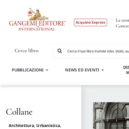
Salta
al
contenuto
La nost
Acquisto Express
Contat
Cerca
Cerca libro
per:
DI
PUBBLICAZIONI
NEWS ED EVENTI
Collane
Architettura, Urbanistica,