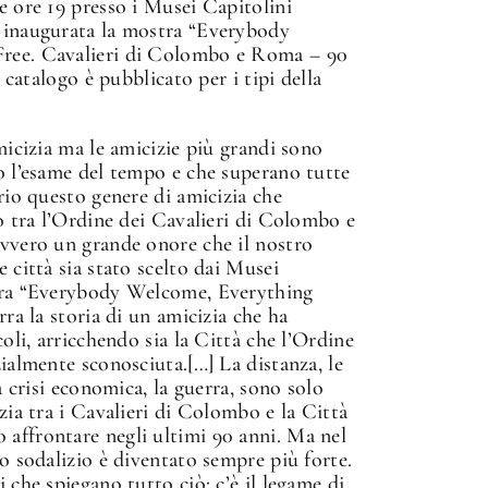
e ore 19 presso i Musei Capitolini
 inaugurata la mostra “Everybody
ree. Cavalieri di Colombo e Roma – 90
i catalogo è pubblicato per i tipi della
micizia ma le amicizie più grandi sono
o l’esame del tempo e che superano tutte
rio questo genere di amicizia che
to tra l’Ordine dei Cavalieri di Colombo e
vvero un grande onore che il nostro
 città sia stato scelto dai Musei
tra “Everybody Welcome, Everything
rra la storia di un amicizia che ha
coli, arricchendo sia la Città che l’Ordine
zialmente sconosciuta.[…] La distanza, le
la crisi economica, la guerra, sono solo
zia tra i Cavalieri di Colombo e la Città
affrontare negli ultimi 90 anni. Ma nel
to sodalizio è diventato sempre più forte.
 che spiegano tutto ciò: c’è il legame di