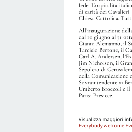
fede. L’ospitalità ital
di carità dei Cavalieri.
Chiesa Cattolica. Tutte
All’inaugurazione dell
dal 10 giugno al 31 ot
Gianni Alemanno, il Se
Tarcisio Bertone, il C
Carl A. Andersen, l’E
Jim Nicholson, il Gra
Sepolcro di Gerusalemm
della Comunicazione 
Sovraintendente ai Be
Umberto Broccoli e il
Parisi Presicce.
Visualizza maggiori in
Everybody welcome Eve