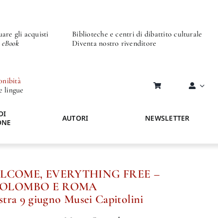
are gli acquisti
Biblioteche e centri di dibattito culturale
o eBook
Diventa nostro rivenditore
onibità
re lingue
DI
AUTORI
NEWSLETTER
ONE
LCOME, EVERYTHING FREE –
 COLOMBO E ROMA
tra 9 giugno Musei Capitolini