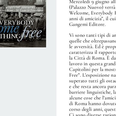
Mercoledí 9 giugno all
(Palazzo Nuovo) verrà
Welcome, Everybody F
anni di amicizia”, il cu
Gangemi Editore.
Vi sono tanti tipi di a
quelle che oltrepassan
le avversità. Ed è prop
caratterizza il rappor
la Città di Roma. È da
lavoro in questa grande
Capitolini per la mos
Free”. L’esposizione na
superato tutti gli osta
e che resta ancora par
barriere linguistiche, 
alcune cose che l’amici
di Roma hanno dovuto 
corso degli anni, ques
Ci sono diverse ragioni