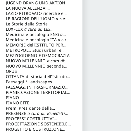
Fondazione Paola Droghetti onlus
JUGEND DRANG UND AKTION
LA NUOVA ALLENZA:
ARCHITETTURA & AMBIENTE
LAZIO RITROVATO ricerche e
restauri
LE RAGIONI DELL'UOMO
a cura
di: Lombardi Satriani Luigi
Le Storie della Storia
LUXFLUX
a cura di: Lux
Simonetta
Medicina e oncologia ENG
a
cura di: Lopez Massimo
Medicina e oncologia ITA
a cura
di: Lopez Massimo
MEMORIE dell’ISTITUTO PER
STORIA DEL RISORGIMENTO
METROPOLI. Studi urbani e
regionali
MEZZOGIORNO E DEMOCRAZIA
NUOVO MILLENNIO
a cura di:
Capaldo Pellegrino
NUOVO MILLENNIO seconda
serie
OPUS
a cura di: Mercadante
Francesco
OTTANTA di storia dell'Istituto
storia dell’Istituto
Paesaggi / Landscapes
a cura di:
Cavalieri Patrizia
PAESAGGI IN TRASFORMAZIONE
a cura di: Corti Enrico A.
PIANIFICAZIONE TERRITORIALE
URBANISTICA ED AMBIENTALE
PIANO
a cura di: Costa Enrico
PIANO EFFE
Premi Presidente della
Repubblica
PRESENZE
a cura di: Benedetti
Sandro
PROCESSI COSTRUTTIVI
DELL'ARCHITETTURA
PROGETTAZIONE SOSTENIBILE
a cura di:
Ippoliti Alessandro
PARTECIPATA
PROGETTO E COSTRUZIONE