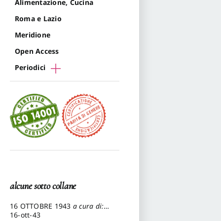
Alimentazione, Cucina
Roma e Lazio
Meridione
Open Access
Periodici
alcune sotto collane
16 OTTOBRE 1943
a cura di:
Pezzetti Marcello
16-ott-43