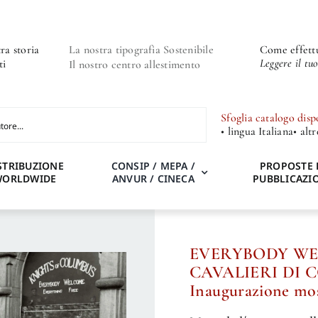
ra storia
La nostra tipografia Sostenibile
Come effettu
Leggere il tu
ti
Il nostro centro allestimento
Sfoglia catalogo disp
• lingua Italiana
• alt
STRIBUZIONE
CONSIP / MEPA /
PROPOSTE 
WORLDWIDE
ANVUR / CINECA
PUBBLICAZI
EVERYBODY WE
CAVALIERI DI
Inaugurazione mos