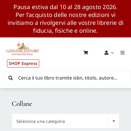
Pausa estiva dal 10 al 28 agosto 2026.
Per l’acquisto delle nostre edizioni vi
invitiamo a rivolgervi alle vostre librerie di
fiducia, fisiche e online.
Salta
al
contenuto
Togg
Navi
SHOP Express
Pubblicazioni
Cerca
per:
News ed Eventi
Collane
Distribuzione Wolrdwide

Seleziona una categoria
CONSIP / MEPA / ANVUR / CINECA