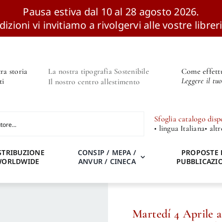
Pausa estiva dal 10 al 28 agosto 2026.
izioni vi invitiamo a rivolgervi alle vostre libreri
ra storia
La nostra tipografia Sostenibile
Come effettu
Leggere il tu
ti
Il nostro centro allestimento
Sfoglia catalogo disp
• lingua Italiana
• alt
STRIBUZIONE
CONSIP / MEPA /
PROPOSTE 
WORLDWIDE
ANVUR / CINECA
PUBBLICAZI
Martedí 4 Aprile a