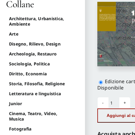
Collane
Architettura, Urbanistica,
Ambiente
Arte
Disegno, Rilievo, Design
Archeologia, Restauro
Sociologia, Politica
Diritto, Economia
Scegli
la
Edizione car
Storia, Filosofia, Religione
versione
Disponibile
Letteratura e linguistica
Junior
12
Progetti
Cinema, Teatro, Video,
Aggiungi al ca
per
Musica
il
Fotografia
Municipi
Acquista anch