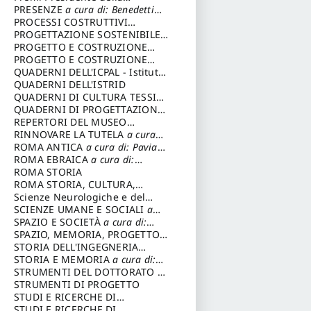
Repubblica
PRESENZE
a cura di: Benedetti
Sandro
PROCESSI COSTRUTTIVI
DELL'ARCHITETTURA
PROGETTAZIONE SOSTENIBILE
a cura di:
Ippoliti Alessandro
PARTECIPATA
PROGETTO E COSTRUZIONE
DELL’ARCHITETTURA
PROGETTO E COSTRUZIONE
SOSTENIBILE
QUADERNI DELL'ICPAL - Istituto
centrale per il restauro e la
QUADERNI DELL'ISTRID
conservazione del patrimonio
QUADERNI DI CULTURA TESSILE
archivistico e librario
a cura di: Crispolti Livia
QUADERNI DI PROGETTAZIONE
a cura di: Giura Longo Tommaso
REPERTORI DEL MUSEO
CENTRALE DEL RISORGIMENTO
RINNOVARE LA TUTELA
a cura
a cura di: Pizzo Marco
di: Cicalò Enrico
ROMA ANTICA
a cura di: Pavia
Carlo
ROMA EBRAICA
a cura di:
Procaccia Claudio
ROMA STORIA
ROMA STORIA, CULTURA,
IMMAGINE
Scienze Neurologiche e del
a cura di: Fagiolo
Marcello
Comportamento
SCIENZE UMANE E SOCIALI
a
cura di: Iannizzi Salvatore
SPAZIO E SOCIETÀ
a cura di:
Cassetti Roberto
SPAZIO, MEMORIA, PROGETTO
a cura di: Rossi Massimo
STORIA DELL'INGEGNERIA
STRUTTURALE IN ITALIA
STORIA E MEMORIA
a cura di:
a cura
di: Poretti Sergio
Rossi Lauro
STRUMENTI DEL DOTTORATO DI
RICERCA IN RILIEVO E
STRUMENTI DI PROGETTO
RAPPRESENTAZIONE
STUDI E RICERCHE DI
DELL’ARCHITETTURA E
ARCHEOLOGIA IN SICILIA
STUDI E RICERCHE DI
a cura