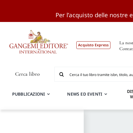
Per l’acquisto delle nostre ed
Salta
al
contenuto
La nost
Acquisto Express
Contat
Cerca
Cerca libro
per:
DI
PUBBLICAZIONI
NEWS ED EVENTI