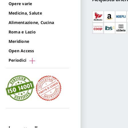
X
Opere varie
Roma
Medicina, Salute
quantità
Alimentazione, Cucina
Roma e Lazio
Meridione
Open Access
Periodici