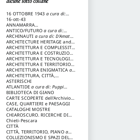
alcune sotto collane
16 OTTOBRE 1943
a cura di:
Pezzetti Marcello
16-ott-43
ANNAMARRA
CONTEMPORANEA
ANTICO/FUTURO
a cura di:
Varagnoli Claudio
ARCHINAUTI
a cura di: D'Amato
Claudio
ARCHITECTURE HERITAGE and
DESIGN
ARCHITETTURA E COMPLESSITÀ
a cura di: Piva Antonio
ARCHITETTURA E COSTRUZIONE
a cura di: Poretti Sergio
ARCHITETTURA E TECNOLOGIA
a cura di: Carrara Gianfranco
ARCHITETTURA E TERRITORIO
a
cura di: Pietrogrande Enrico
ARCHITETTURA ENIGMATICA
a
cura di: Lenci Ruggero
ARCHITETTURA, CITTÀ,
MEMORIA
ASTERISCHI
a cura di: Valeriani
Enrico
ATLANTIDE
a cura di: Puppi
Lionello
BIBLIOTECA DI GIANO
CARTE SCOPERTE dell’Archivio
Storico Capitolino
CASE, QUARTIERI e PAESAGGI
CATALOGHI MOSTRE
CHIAROSCURO. RICERCHE DI
STORIA E STORIA DELL'ARTE
Chieti-Pescara
a
cura di: Di Carpegna Falconieri
CITTÀ
Tommaso
CITTÀ, TERRITORIO, PIANO
a
cura di: Imbesi Giuseppe
COLLEZIONISMO E SPAZI DEL