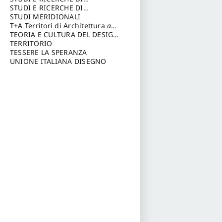
DELL’AMBIENTE
di: Pelagatti Paola
ARCHITETTURA del
STUDI E RICERCHE DI
a cura di:
Migliari Riccardo
Dipartimento di Architettura
ARCHITETTURA del
STUDI MERIDIONALI
Università degli Studi G. d'
Dipartimento di Architettura
T+A Territori di Architettura
a
Annunzio
Università degli Studi G. d'
cura di: Ramazzotti Luigi
TEORIA E CULTURA DEL DESIGN
Annunzio, Chieti-Pescara
a cura di: Furlanis Giuseppe
TERRITORIO
a cura
di: Fusero Paolo
TESSERE LA SPERANZA
UNIONE ITALIANA DISEGNO