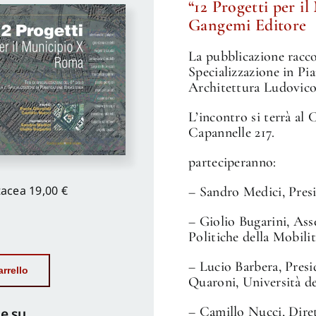
“12 Progetti per i
Gangemi Editore
La pubblicazione raccog
Specializzazione in Pia
Architettura Ludovic
L’incontro si terrà al
Capannelle 217.
parteciperanno:
tacea
19,00 €
– Sandro Medici, Pres
– Giolio Bugarini, Asse
Politiche della Mobili
– Lucio Barbera, Presi
rrello
Quaroni, Università d
o
– Camillo Nucci, Diret
e su