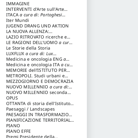
interpretazione
IMMAGINE
INTERVENTI d'Arte sull'Arte
dedicata alla cultura della
ITACA
a cura di: Portoghesi
conservazione d’arte
Paolo
Iter Mundi
a cura di:
Fondazione Paola Droghetti onlus
JUGEND DRANG UND AKTION
LA NUOVA ALLENZA:
ARCHITETTURA & AMBIENTE
LAZIO RITROVATO ricerche e
restauri
LE RAGIONI DELL'UOMO
a cura
di: Lombardi Satriani Luigi
Le Storie della Storia
LUXFLUX
a cura di: Lux
Simonetta
Medicina e oncologia ENG
a
cura di: Lopez Massimo
Medicina e oncologia ITA
a cura
di: Lopez Massimo
MEMORIE dell’ISTITUTO PER
STORIA DEL RISORGIMENTO
METROPOLI. Studi urbani e
regionali
MEZZOGIORNO E DEMOCRAZIA
NUOVO MILLENNIO
a cura di:
Capaldo Pellegrino
NUOVO MILLENNIO seconda
serie
OPUS
a cura di: Mercadante
Francesco
OTTANTA di storia dell'Istituto
storia dell’Istituto
Paesaggi / Landscapes
a cura di:
Cavalieri Patrizia
PAESAGGI IN TRASFORMAZIONE
a cura di: Corti Enrico A.
PIANIFICAZIONE TERRITORIALE
URBANISTICA ED AMBIENTALE
PIANO
a cura di: Costa Enrico
PIANO EFFE
Premi Presidente della