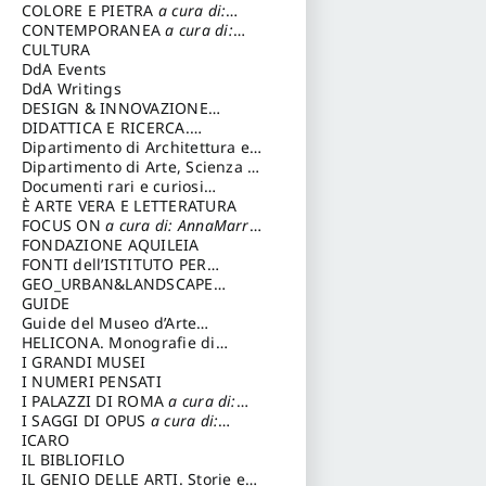
COLLEZIONISMO
COLORE E PIETRA
a cura di:
a cura di:
Magnani Lauro
Selvaggi Giuseppe
CONTEMPORANEA
a cura di:
Gubinelli Luna
CULTURA
DdA Events
DdA Writings
DESIGN & INNOVAZIONE
TECNOLOGICA
DIDATTICA E RICERCA.
a cura di:
Vallicelli Andrea
Quaderni della Scuola
Dipartimento di Architettura e
Analisi della Città Mediterranea
Dipartimento di Arte, Scienza e
Tecnica del Costuire
Documenti rari e curiosi
dall'Archivio Segreto
È ARTE VERA E LETTERATURA
FOCUS ON
a cura di: AnnaMarra
Contemporanea
FONDAZIONE AQUILEIA
FONTI dell’ISTITUTO PER
STORIA DEL RISORGIMENTO
GEO_URBAN&LANDSCAPE
PLANNING (GULP)
GUIDE
a cura di:
Trusiani Elio
Guide del Museo d’Arte
Orientale “Giuseppe Tucci”
HELICONA. Monografie di
Storia dell'Arte
I GRANDI MUSEI
a cura di: Gallo
Marco
I NUMERI PENSATI
I PALAZZI DI ROMA
a cura di:
Ippoliti Alessandro
I SAGGI DI OPUS
a cura di:
Scalesse Tommaso
ICARO
IL BIBLIOFILO
IL GENIO DELLE ARTI. Storie e