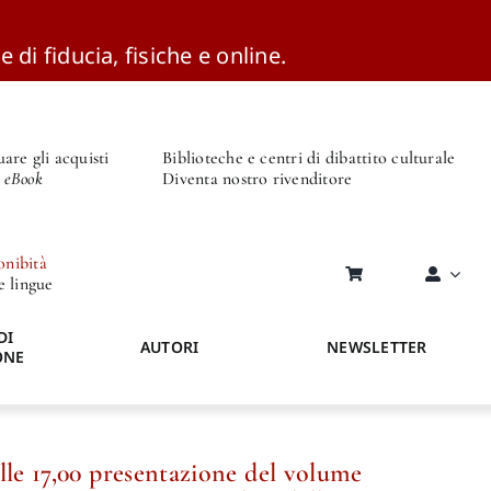
e di fiducia, fisiche e online.
are gli acquisti
Biblioteche e centri di dibattito culturale
o eBook
Diventa nostro rivenditore
onibità
re lingue
DI
AUTORI
NEWSLETTER
ONE
lle 17,00 presentazione del volume