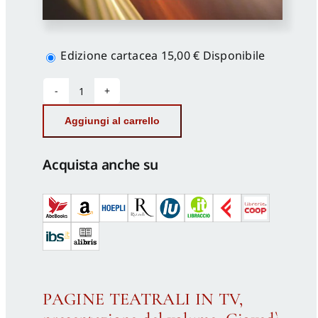
Scegli
la
Edizione cartacea
15,00 €
Disponibile
versione
Pagine
teatrali
Aggiungi al carrello
in
TV
quantità
Acquista anche su
PAGINE TEATRALI IN TV,