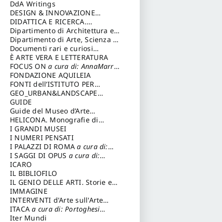
DdA Writings
DESIGN & INNOVAZIONE
TECNOLOGICA
DIDATTICA E RICERCA.
a cura di:
Vallicelli Andrea
Quaderni della Scuola
Dipartimento di Architettura e
Analisi della Città Mediterranea
Dipartimento di Arte, Scienza e
Tecnica del Costuire
Documenti rari e curiosi
dall'Archivio Segreto
È ARTE VERA E LETTERATURA
FOCUS ON
a cura di: AnnaMarra
Contemporanea
FONDAZIONE AQUILEIA
FONTI dell’ISTITUTO PER
STORIA DEL RISORGIMENTO
GEO_URBAN&LANDSCAPE
PLANNING (GULP)
GUIDE
a cura di:
Trusiani Elio
Guide del Museo d’Arte
Orientale “Giuseppe Tucci”
HELICONA. Monografie di
Storia dell'Arte
I GRANDI MUSEI
a cura di: Gallo
Marco
I NUMERI PENSATI
I PALAZZI DI ROMA
a cura di:
Ippoliti Alessandro
I SAGGI DI OPUS
a cura di:
Scalesse Tommaso
ICARO
IL BIBLIOFILO
IL GENIO DELLE ARTI. Storie e
interpretazione
IMMAGINE
INTERVENTI d'Arte sull'Arte
dedicata alla cultura della
ITACA
a cura di: Portoghesi
conservazione d’arte
Paolo
Iter Mundi
a cura di: