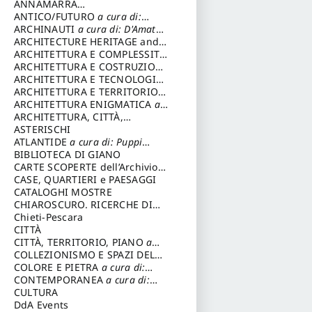
ANNAMARRA
CONTEMPORANEA
ANTICO/FUTURO
a cura di:
Varagnoli Claudio
ARCHINAUTI
a cura di: D'Amato
Claudio
ARCHITECTURE HERITAGE and
DESIGN
ARCHITETTURA E COMPLESSITÀ
a cura di: Piva Antonio
ARCHITETTURA E COSTRUZIONE
a cura di: Poretti Sergio
ARCHITETTURA E TECNOLOGIA
a cura di: Carrara Gianfranco
ARCHITETTURA E TERRITORIO
a
cura di: Pietrogrande Enrico
ARCHITETTURA ENIGMATICA
a
cura di: Lenci Ruggero
ARCHITETTURA, CITTÀ,
MEMORIA
ASTERISCHI
a cura di: Valeriani
Enrico
ATLANTIDE
a cura di: Puppi
Lionello
BIBLIOTECA DI GIANO
CARTE SCOPERTE dell’Archivio
Storico Capitolino
CASE, QUARTIERI e PAESAGGI
CATALOGHI MOSTRE
CHIAROSCURO. RICERCHE DI
STORIA E STORIA DELL'ARTE
Chieti-Pescara
a
cura di: Di Carpegna Falconieri
CITTÀ
Tommaso
CITTÀ, TERRITORIO, PIANO
a
cura di: Imbesi Giuseppe
COLLEZIONISMO E SPAZI DEL
COLLEZIONISMO
COLORE E PIETRA
a cura di:
a cura di:
Magnani Lauro
Selvaggi Giuseppe
CONTEMPORANEA
a cura di:
Gubinelli Luna
CULTURA
DdA Events