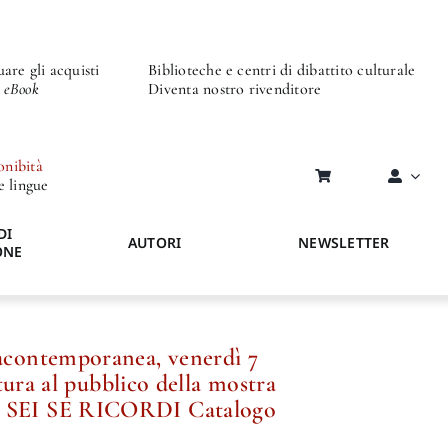
are gli acquisti
Biblioteche e centri di dibattito culturale
o eBook
Diventa nostro rivenditore
onibità
re lingue
DI
AUTORI
NEWSLETTER
ONE
ontemporanea, venerdì 7
tura al pubblico della mostra
EI SE RICORDI Catalogo