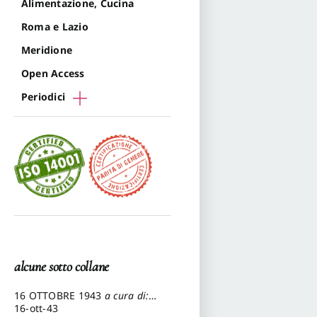
Alimentazione, Cucina
Roma e Lazio
Meridione
Open Access
Periodici
alcune sotto collane
16 OTTOBRE 1943
a cura di:
Pezzetti Marcello
16-ott-43