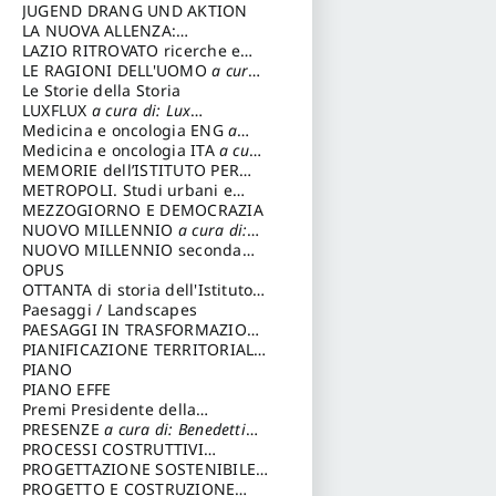
Fondazione Paola Droghetti onlus
JUGEND DRANG UND AKTION
LA NUOVA ALLENZA:
ARCHITETTURA & AMBIENTE
LAZIO RITROVATO ricerche e
restauri
LE RAGIONI DELL'UOMO
a cura
di: Lombardi Satriani Luigi
Le Storie della Storia
LUXFLUX
a cura di: Lux
Simonetta
Medicina e oncologia ENG
a
cura di: Lopez Massimo
Medicina e oncologia ITA
a cura
di: Lopez Massimo
MEMORIE dell’ISTITUTO PER
STORIA DEL RISORGIMENTO
METROPOLI. Studi urbani e
regionali
MEZZOGIORNO E DEMOCRAZIA
NUOVO MILLENNIO
a cura di:
Capaldo Pellegrino
NUOVO MILLENNIO seconda
serie
OPUS
a cura di: Mercadante
Francesco
OTTANTA di storia dell'Istituto
storia dell’Istituto
Paesaggi / Landscapes
a cura di:
Cavalieri Patrizia
PAESAGGI IN TRASFORMAZIONE
a cura di: Corti Enrico A.
PIANIFICAZIONE TERRITORIALE
URBANISTICA ED AMBIENTALE
PIANO
a cura di: Costa Enrico
PIANO EFFE
Premi Presidente della
Repubblica
PRESENZE
a cura di: Benedetti
Sandro
PROCESSI COSTRUTTIVI
DELL'ARCHITETTURA
PROGETTAZIONE SOSTENIBILE
a cura di:
Ippoliti Alessandro
PARTECIPATA
PROGETTO E COSTRUZIONE