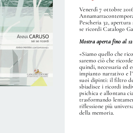
Venerdì 7 ottobre 2016,
Annamarracontemporan
Pescheria 32, apertura
se ricordi Catalogo G
Mostra aperta fino al 1
«Siamo quello che ric
saremo ciò che ricord
quindi, necessaria ed 
impianto narrativo e l’
suoi dipinti: il filtro 
sbiadisce i ricordi ind
psichica e allontana ci
trasformando lentamen
riflessione più univer
della memoria.