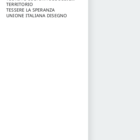
Annunzio, Chieti-Pescara
a cura di: Furlanis Giuseppe
TERRITORIO
a cura
di: Fusero Paolo
TESSERE LA SPERANZA
UNIONE ITALIANA DISEGNO