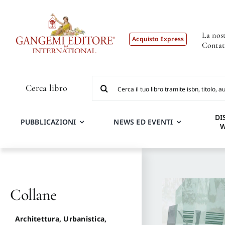
Salta
al
contenuto
La nost
Acquisto Express
Contat
Cerca
Cerca libro
per:
DI
PUBBLICAZIONI
NEWS ED EVENTI
Collane
Architettura, Urbanistica,