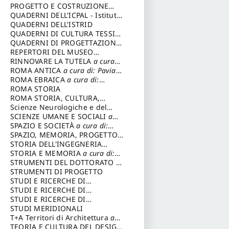
DELL’ARCHITETTURA
PROGETTO E COSTRUZIONE
SOSTENIBILE
QUADERNI DELL'ICPAL - Istituto
centrale per il restauro e la
QUADERNI DELL'ISTRID
conservazione del patrimonio
QUADERNI DI CULTURA TESSILE
archivistico e librario
a cura di: Crispolti Livia
QUADERNI DI PROGETTAZIONE
a cura di: Giura Longo Tommaso
REPERTORI DEL MUSEO
CENTRALE DEL RISORGIMENTO
RINNOVARE LA TUTELA
a cura
a cura di: Pizzo Marco
di: Cicalò Enrico
ROMA ANTICA
a cura di: Pavia
Carlo
ROMA EBRAICA
a cura di:
Procaccia Claudio
ROMA STORIA
ROMA STORIA, CULTURA,
IMMAGINE
Scienze Neurologiche e del
a cura di: Fagiolo
Marcello
Comportamento
SCIENZE UMANE E SOCIALI
a
cura di: Iannizzi Salvatore
SPAZIO E SOCIETÀ
a cura di:
Cassetti Roberto
SPAZIO, MEMORIA, PROGETTO
a cura di: Rossi Massimo
STORIA DELL'INGEGNERIA
STRUTTURALE IN ITALIA
STORIA E MEMORIA
a cura di:
a cura
di: Poretti Sergio
Rossi Lauro
STRUMENTI DEL DOTTORATO DI
RICERCA IN RILIEVO E
STRUMENTI DI PROGETTO
RAPPRESENTAZIONE
STUDI E RICERCHE DI
DELL’ARCHITETTURA E
ARCHEOLOGIA IN SICILIA
STUDI E RICERCHE DI
a cura
DELL’AMBIENTE
di: Pelagatti Paola
ARCHITETTURA del
STUDI E RICERCHE DI
a cura di:
Migliari Riccardo
Dipartimento di Architettura
ARCHITETTURA del
STUDI MERIDIONALI
Università degli Studi G. d'
Dipartimento di Architettura
T+A Territori di Architettura
a
Annunzio
Università degli Studi G. d'
cura di: Ramazzotti Luigi
TEORIA E CULTURA DEL DESIGN