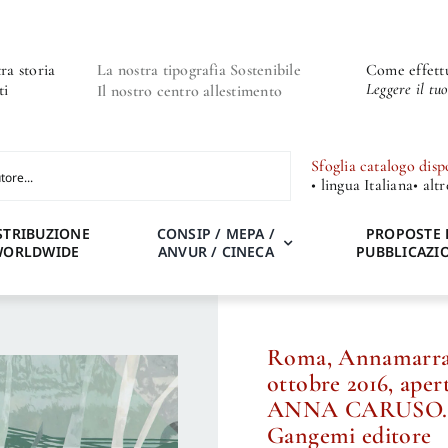
ra storia
La nostra tipografia Sostenibile
Come effettu
Leggere il tu
ti
Il nostro centro allestimento
Sfoglia catalogo disp
• lingua Italiana
• alt
STRIBUZIONE
CONSIP / MEPA /
PROPOSTE 
WORLDWIDE
ANVUR / CINECA
PUBBLICAZI
Roma, Annamarrac
ottobre 2016, aper
ANNA CARUSO. S
Gangemi editore