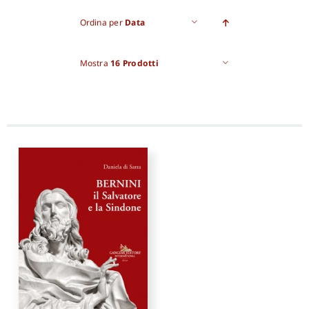
Ordina per
Data
Pro
Mostra
16 Prodotti
Gan
New