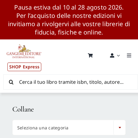
Pausa estiva dal 10 al 28 agosto 2026.
Per l’acquisto delle nostre edizioni vi
invitiamo a rivolgervi alle vostre librerie di
fiducia, fisiche e online.
Salta
al
contenuto
Togg
Navi
SHOP Express
Pubblicazioni
Cerca
per:
News ed Eventi
Collane
Distribuzione Wolrdwide

Seleziona una categoria
CONSIP / MEPA / ANVUR / CINECA