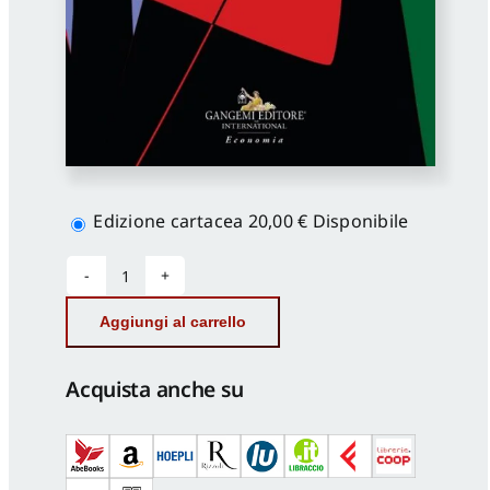
Scegli
la
Edizione cartacea
20,00 €
Disponibile
versione
L’industria
italiana
Aggiungi al carrello
del
XX
e
Acquista anche su
XXI
secolo
quantità