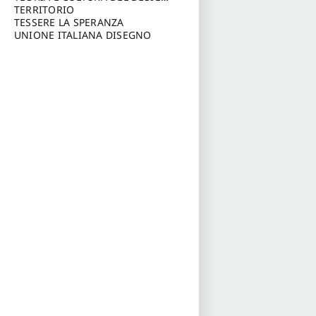
Annunzio, Chieti-Pescara
a cura di: Furlanis Giuseppe
TERRITORIO
a cura
di: Fusero Paolo
TESSERE LA SPERANZA
UNIONE ITALIANA DISEGNO