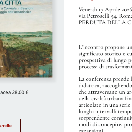
Venerdì 17 Aprile 2026
via Petroselli 54, R
PERDUTA DELLA CIT
L’incontro propone una
significato storico e c
prospettiva di lungo p
processi di trasformaz
La conferenza prende l
didattica, raccogliendo
che attraversano un ar
tacea
28,00 €
della civiltà urbana fi
articolato in una serie
lunghi intervalli tempo
sorprendente continuità
modi di concepire, prog
rrello
espansioni.