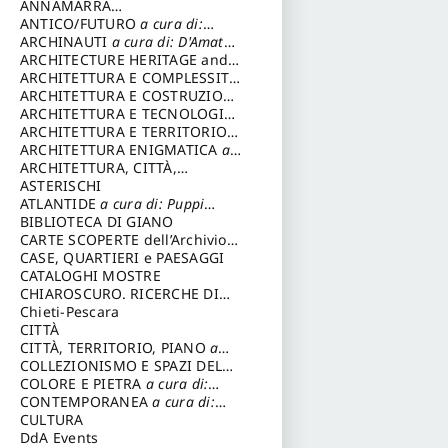
ANNAMARRA
CONTEMPORANEA
ANTICO/FUTURO
a cura di:
Varagnoli Claudio
ARCHINAUTI
a cura di: D'Amato
Claudio
ARCHITECTURE HERITAGE and
DESIGN
ARCHITETTURA E COMPLESSITÀ
a cura di: Piva Antonio
ARCHITETTURA E COSTRUZIONE
a cura di: Poretti Sergio
ARCHITETTURA E TECNOLOGIA
a cura di: Carrara Gianfranco
ARCHITETTURA E TERRITORIO
a
cura di: Pietrogrande Enrico
ARCHITETTURA ENIGMATICA
a
cura di: Lenci Ruggero
ARCHITETTURA, CITTÀ,
MEMORIA
ASTERISCHI
a cura di: Valeriani
Enrico
ATLANTIDE
a cura di: Puppi
Lionello
BIBLIOTECA DI GIANO
CARTE SCOPERTE dell’Archivio
Storico Capitolino
CASE, QUARTIERI e PAESAGGI
CATALOGHI MOSTRE
CHIAROSCURO. RICERCHE DI
STORIA E STORIA DELL'ARTE
Chieti-Pescara
a
cura di: Di Carpegna Falconieri
CITTÀ
Tommaso
CITTÀ, TERRITORIO, PIANO
a
cura di: Imbesi Giuseppe
COLLEZIONISMO E SPAZI DEL
COLLEZIONISMO
COLORE E PIETRA
a cura di:
a cura di:
Magnani Lauro
Selvaggi Giuseppe
CONTEMPORANEA
a cura di:
Gubinelli Luna
CULTURA
DdA Events