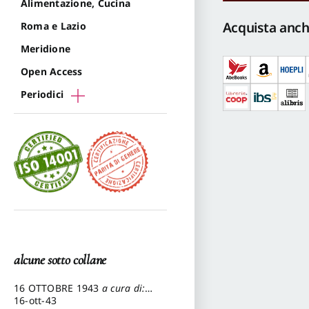
Alimentazione, Cucina
della
città
Acquista anch
Roma e Lazio
quantità
Meridione
Open Access
Periodici
alcune sotto collane
16 OTTOBRE 1943
a cura di:
Pezzetti Marcello
16-ott-43