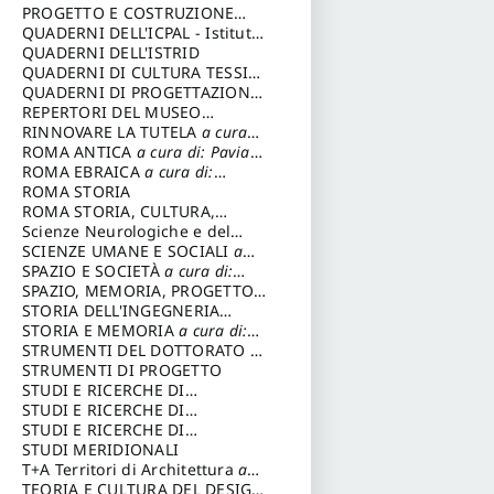
DELL’ARCHITETTURA
PROGETTO E COSTRUZIONE
SOSTENIBILE
QUADERNI DELL'ICPAL - Istituto
centrale per il restauro e la
QUADERNI DELL'ISTRID
conservazione del patrimonio
QUADERNI DI CULTURA TESSILE
archivistico e librario
a cura di: Crispolti Livia
QUADERNI DI PROGETTAZIONE
a cura di: Giura Longo Tommaso
REPERTORI DEL MUSEO
CENTRALE DEL RISORGIMENTO
RINNOVARE LA TUTELA
a cura
a cura di: Pizzo Marco
di: Cicalò Enrico
ROMA ANTICA
a cura di: Pavia
Carlo
ROMA EBRAICA
a cura di:
Procaccia Claudio
ROMA STORIA
ROMA STORIA, CULTURA,
IMMAGINE
Scienze Neurologiche e del
a cura di: Fagiolo
Marcello
Comportamento
SCIENZE UMANE E SOCIALI
a
cura di: Iannizzi Salvatore
SPAZIO E SOCIETÀ
a cura di:
Cassetti Roberto
SPAZIO, MEMORIA, PROGETTO
a cura di: Rossi Massimo
STORIA DELL'INGEGNERIA
STRUTTURALE IN ITALIA
STORIA E MEMORIA
a cura di:
a cura
di: Poretti Sergio
Rossi Lauro
STRUMENTI DEL DOTTORATO DI
RICERCA IN RILIEVO E
STRUMENTI DI PROGETTO
RAPPRESENTAZIONE
STUDI E RICERCHE DI
DELL’ARCHITETTURA E
ARCHEOLOGIA IN SICILIA
STUDI E RICERCHE DI
a cura
DELL’AMBIENTE
di: Pelagatti Paola
ARCHITETTURA del
STUDI E RICERCHE DI
a cura di:
Migliari Riccardo
Dipartimento di Architettura
ARCHITETTURA del
STUDI MERIDIONALI
Università degli Studi G. d'
Dipartimento di Architettura
T+A Territori di Architettura
a
Annunzio
Università degli Studi G. d'
cura di: Ramazzotti Luigi
TEORIA E CULTURA DEL DESIGN