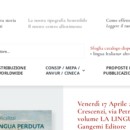
ra storia
La nostra tipografia Sostenibile
Come effettu
Leggere il tu
ti
Il nostro centro allestimento
Sfoglia catalogo disp
• lingua Italiana
• alt
STRIBUZIONE
CONSIP / MEPA /
PROPOSTE 
WORLDWIDE
ANVUR / CINECA
PUBBLICAZI
Venerdì 17 Aprile 
Crescenzi, via Pet
volume LA LIN
Gangemi Editore