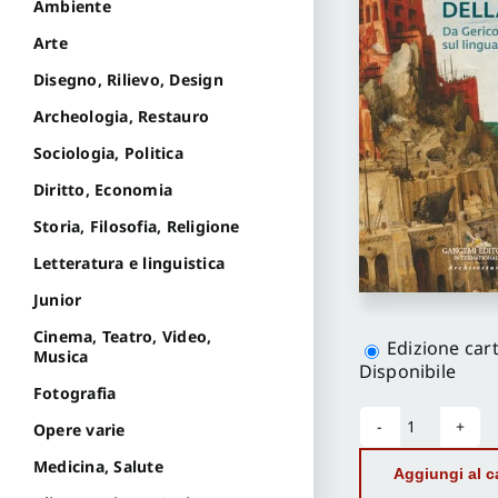
Ambiente
Arte
Disegno, Rilievo, Design
Archeologia, Restauro
Sociologia, Politica
Diritto, Economia
Storia, Filosofia, Religione
Letteratura e linguistica
Junior
Scegli
Cinema, Teatro, Video,
la
Edizione car
Musica
versione
Disponibile
Fotografia
Opere varie
La
lingua
Medicina, Salute
Aggiungi al ca
perduta