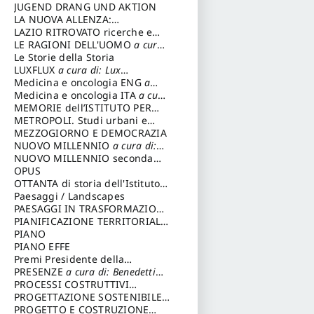
Fondazione Paola Droghetti onlus
JUGEND DRANG UND AKTION
LA NUOVA ALLENZA:
ARCHITETTURA & AMBIENTE
LAZIO RITROVATO ricerche e
restauri
LE RAGIONI DELL'UOMO
a cura
di: Lombardi Satriani Luigi
Le Storie della Storia
LUXFLUX
a cura di: Lux
Simonetta
Medicina e oncologia ENG
a
cura di: Lopez Massimo
Medicina e oncologia ITA
a cura
di: Lopez Massimo
MEMORIE dell’ISTITUTO PER
STORIA DEL RISORGIMENTO
METROPOLI. Studi urbani e
regionali
MEZZOGIORNO E DEMOCRAZIA
NUOVO MILLENNIO
a cura di:
Capaldo Pellegrino
NUOVO MILLENNIO seconda
serie
OPUS
a cura di: Mercadante
Francesco
OTTANTA di storia dell'Istituto
storia dell’Istituto
Paesaggi / Landscapes
a cura di:
Cavalieri Patrizia
PAESAGGI IN TRASFORMAZIONE
a cura di: Corti Enrico A.
PIANIFICAZIONE TERRITORIALE
URBANISTICA ED AMBIENTALE
PIANO
a cura di: Costa Enrico
PIANO EFFE
Premi Presidente della
Repubblica
PRESENZE
a cura di: Benedetti
Sandro
PROCESSI COSTRUTTIVI
DELL'ARCHITETTURA
PROGETTAZIONE SOSTENIBILE
a cura di:
Ippoliti Alessandro
PARTECIPATA
PROGETTO E COSTRUZIONE