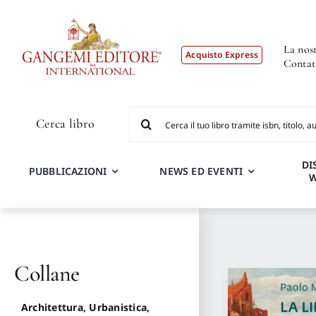
Salta
al
contenuto
La nost
Acquisto Express
Contat
Cerca
Cerca libro
per:
DI
PUBBLICAZIONI
NEWS ED EVENTI
Collane
Architettura, Urbanistica,