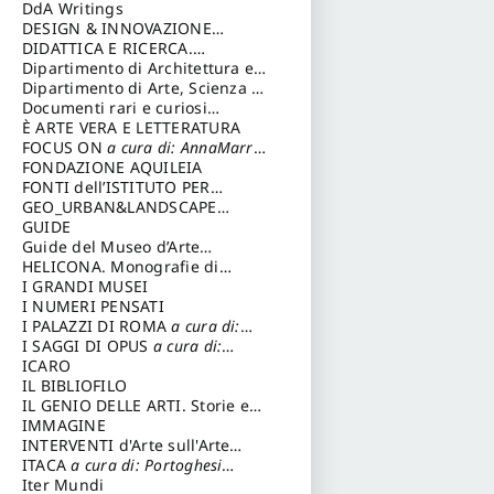
DdA Writings
DESIGN & INNOVAZIONE
TECNOLOGICA
DIDATTICA E RICERCA.
a cura di:
Vallicelli Andrea
Quaderni della Scuola
Dipartimento di Architettura e
Analisi della Città Mediterranea
Dipartimento di Arte, Scienza e
Tecnica del Costuire
Documenti rari e curiosi
dall'Archivio Segreto
È ARTE VERA E LETTERATURA
FOCUS ON
a cura di: AnnaMarra
Contemporanea
FONDAZIONE AQUILEIA
FONTI dell’ISTITUTO PER
STORIA DEL RISORGIMENTO
GEO_URBAN&LANDSCAPE
PLANNING (GULP)
GUIDE
a cura di:
Trusiani Elio
Guide del Museo d’Arte
Orientale “Giuseppe Tucci”
HELICONA. Monografie di
Storia dell'Arte
I GRANDI MUSEI
a cura di: Gallo
Marco
I NUMERI PENSATI
I PALAZZI DI ROMA
a cura di:
Ippoliti Alessandro
I SAGGI DI OPUS
a cura di:
Scalesse Tommaso
ICARO
IL BIBLIOFILO
IL GENIO DELLE ARTI. Storie e
interpretazione
IMMAGINE
INTERVENTI d'Arte sull'Arte
dedicata alla cultura della
ITACA
a cura di: Portoghesi
conservazione d’arte
Paolo
Iter Mundi
a cura di: