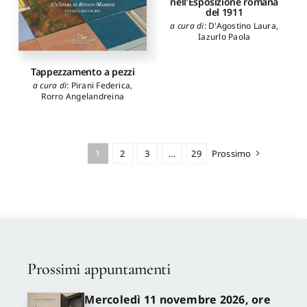
nell’Esposizione romana
del 1911
a cura di
:
D'Agostino Laura
,
Iazurlo Paola
Tappezzamento a pezzi
a cura di
:
Pirani Federica
,
Rorro Angelandreina
1
2
3
…
29
Prossimo
Prossimi appuntamenti
Mercoledì 11 novembre 2026, ore