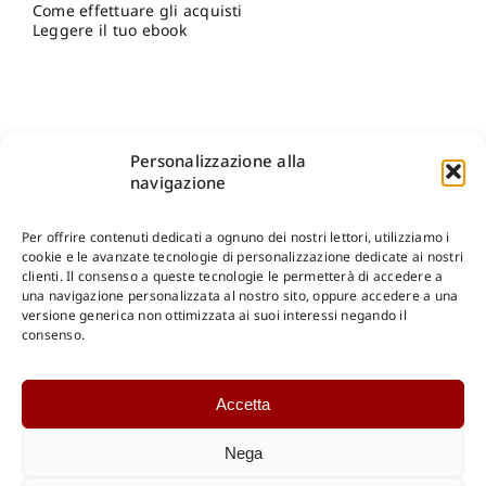
Come effettuare gli acquisti
Leggere il tuo ebook
Personalizzazione alla
navigazione
Per offrire contenuti dedicati a ognuno dei nostri lettori, utilizziamo i
cookie e le avanzate tecnologie di personalizzazione dedicate ai nostri
clienti. Il consenso a queste tecnologie le permetterà di accedere a
una navigazione personalizzata al nostro sito, oppure accedere a una
Shop Gangemi Editore
-
Pagamenti Sicuri e anche Rateali
.
versione generica non ottimizzata ai suoi interessi negando il
consenso.
Catalogo Online
Accetta
CONSULTAZIONE
Catalogo Internazionale
Nega