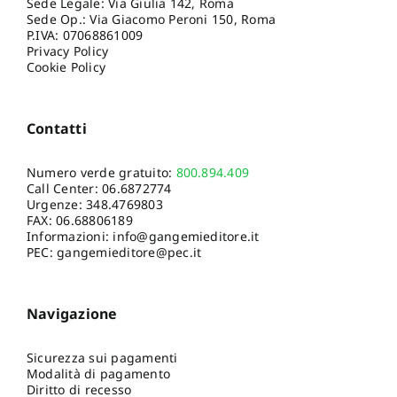
Sede Legale: Via Giulia 142, Roma
Sede Op.: Via Giacomo Peroni 150, Roma
P.IVA: 07068861009
Privacy Policy
Cookie Policy
Contatti
Numero verde gratuito:
800.894.409
Call Center:
06.6872774
Urgenze:
348.4769803
FAX: 06.68806189
Informazioni:
info@gangemieditore.it
PEC: gangemieditore@pec.it
Navigazione
Sicurezza sui pagamenti
Modalità di pagamento
Diritto di recesso