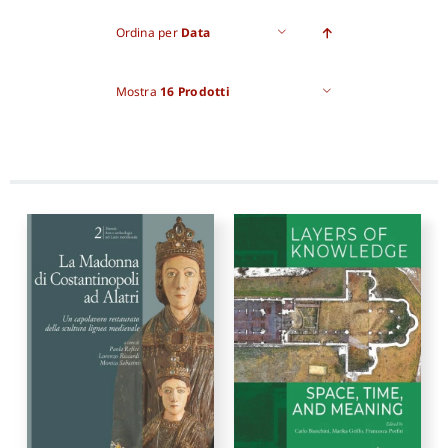
Ordina per
Data
Pro
Mostra
16 Prodotti
Gan
New