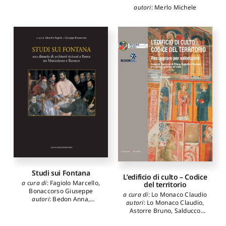
autori
:
Merlo Michele
Studi sui Fontana
L’edificio di culto – Codice
a cura di
:
Fagiolo Marcello
,
del territorio
Bonaccorso Giuseppe
a cura di
:
Lo Monaco Claudio
autori
:
Bedon Anna
,
autori
:
Lo Monaco Claudio
,
Bevilacqua Mario
,
Boberski
Astorre Bruno
,
Salducco
Wojciech
,
Bonaccorso
Benvenuto
,
Tosti Croce
Giuseppe
,
De Cavi Sabina
,