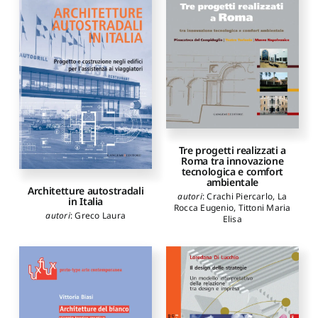
Marco
,
Dodesini Alice
,
Giraldi Chiara
,
GTA
architettura
,
Studio AND
,
Cavaciocchi Paola
,
Ceccarelli Alessandro
,
Nozzoli Barbara
,
Meossi
Maurizio
,
Cusmano Mario
Guido
,
Dringoli Massimo
,
Gambino Roberto
,
Mancuso
Franco
,
Natalini Adolfo
,
Ricci
Manuela
,
Rossi Prodi
Fabrizio
,
Dezzi Bardeschi
Marco
Tre progetti realizzati a
Roma tra innovazione
tecnologica e comfort
ambientale
Architetture autostradali
autori
:
Crachi Piercarlo
,
La
in Italia
Rocca Eugenio
,
Tittoni Maria
autori
:
Greco Laura
Elisa