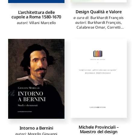
Design Qualità e Valore
L’architettura delle
cupole a Roma 1580-1670
a cura di
:
Burkhardt François
autori
:
Burkhardt François
,
autori
:
Villani Marcello
Calabrese Omar
,
Corretti
Gilberto
,
Furlanis Giuseppe
,
Minisci Angelo
,
Rodriquez
Rodrigo
Michele Provinciali –
Intorno a Bernini
Maestro del design
autori
:
Morello Giovanni