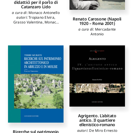
didattici per il porto di
Catanzaro Lido
a cura di
:
Monaco Antonello
autori
:
Tropiano Elvira
,
Renato Carosone (Napoli
Grasso Valentina
,
Monaco
1920 – Roma 2001)
Antonello
a cura di
:
Mercadante
Antonio
Agrigento. L’abitato
antico. Il quartiere
ellenistico-romano
autori
:
De Miro Ernesto
Ricerche sul patrimonio