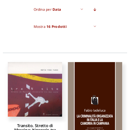
Ordina per
Data
Pro
Mostra
16 Prodotti
Gan
New
Transito. Stretto di
Messina: itinerario tra