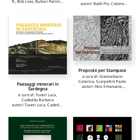
R.
,
Bilò Livia
,
Buttari Patrizia
,
autori
:
Baldi Pio
,
Catone
Capone Eliana
,
D'Aurelio
Emanuele
,
Nappi Maria
Maurizio
,
Impicciatore Luigi
,
Rosaria
,
Chiaromonte
Melasecca Roberta
,
Poltrone
Antonella
Maura
,
Rotolo Helen
,
Serafini Lucia
,
Varagnoli
Claudio
Proposte per Stampace
a cura di
:
Giannattasio
Caterina
,
Scarpellini Paolo
Paesaggi minerari in
autori
:
Abis Emanuela
,
Sardegna
Aymerich Carlo
,
Campus
a cura di
:
Tuveri Luca
,
Giovanni Maria
,
Colavitti
Cadeddu Barbara
Anna Maria
,
Corti Enrico
,
autori
:
Tuveri Luca
,
Cadeddu
Deidda Monica
,
Fiengo
Barbara
,
Fiol Costa Carmen
,
Giuseppe
,
Fiorino Donatella
,
Boeri Stefano
Grillo Elena
,
Kirova Tatiana
K.
,
Massidda Luigi
,
Perez
Arroyo Salvador
,
Piga Carlo
,
Pintus Valentina
,
Porcu
Martina
,
Ranieri Gaetano
,