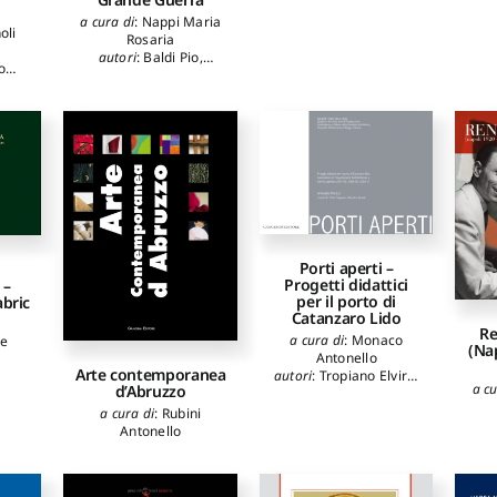
Ma
Costa Carmen
,
Boeri
a cura di
:
Nappi Maria
Ma
oli
Stefano
Rosaria
Dei
autori
:
Baldi Pio
,
G
o
Catone Emanuele
,
Dona
ilò
Nappi Maria Rosaria
,
K
izia
,
Chiaromonte Antonella
Mas
,
Arr
io
,
Carl
gi
,
Por
rta
,
otolo
ucia
,
io
Porti aperti –
Progetti didattici
 –
per il porto di
bric
Catanzaro Lido
m
Re
a cura di
:
Monaco
se
(Na
Antonello
Arte contemporanea
autori
:
Tropiano Elvira
,
a cu
d’Abruzzo
Grasso Valentina
,
Monaco Antonello
a cura di
:
Rubini
Antonello