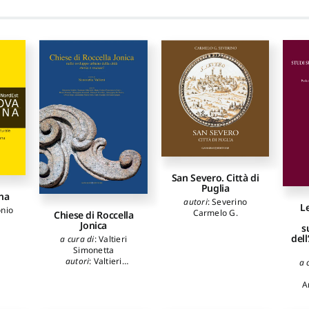
San Severo. Città di
Puglia
na
autori
:
Severino
L
nio
Carmelo G.
Chiese di Roccella
Jonica
s
dell
a cura di
:
Valtieri
Simonetta
autori
:
Valtieri
a 
Simonetta
,
Manfredi
Tommaso
,
Ursino
A
Marta
,
Cuteri
G
Francesco A.
,
Mussari