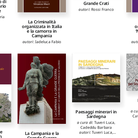
o di
Grande Crati
ario
autori
:
Rossi Franco
e
ria
La Criminalità
organizzata in Italia
o
e la camorra in
‘
Campania
autori
:
Iadeluca Fabio
aut
a cu
Paesaggi minerari in
Ca
Sardegna
a cura di
:
Tuveri Luca
,
auto
Cadeddu Barbara
ne
autori
:
Tuveri Luca
,
La Campania e la
C
n
Cadeddu Barbara
,
Fiol
Grande Guerra