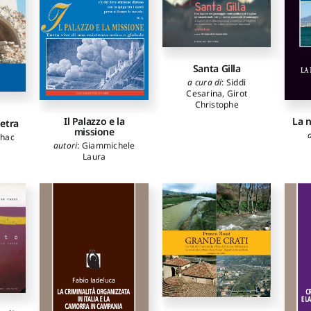
onti
o
arlo
,
loni
ado
,
dieu
Santa Gilla
aria
vò
a cura di
:
Siddi
Cesarina
,
Girot
oni
Christophe
Il Palazzo e la
La n
ietra
i
missione
lhac
autori
:
Giammichele
Laura