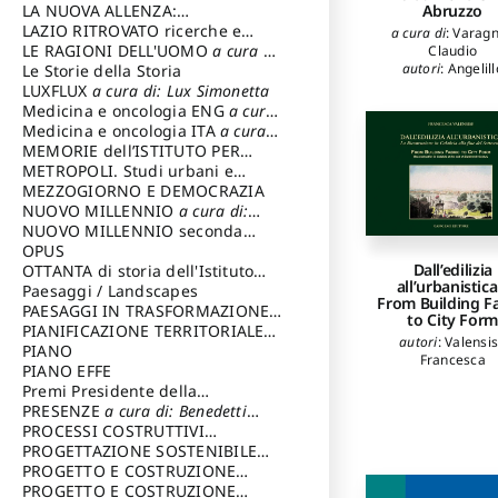
Abruzzo
LA NUOVA ALLENZA:
ARCHITETTURA & AMBIENTE
LAZIO RITROVATO ricerche e
a cura di
:
Varagn
restauri
LE RAGIONI DELL'UOMO
a cura di:
Claudio
autori
:
Angelill
Lombardi Satriani Luigi
Le Storie della Storia
Carmelinda R.
,
B
LUXFLUX
a cura di: Lux Simonetta
Livia
,
Buttari Patr
Medicina e oncologia ENG
a cura
Capone Eliana
di: Lopez Massimo
Medicina e oncologia ITA
a cura
D'Aurelio Mauriz
di: Lopez Massimo
MEMORIE dell’ISTITUTO PER
Impicciatore Lui
STORIA DEL RISORGIMENTO
METROPOLI. Studi urbani e
Melasecca Robe
regionali
MEZZOGIORNO E DEMOCRAZIA
Poltrone Maura
,
R
NUOVO MILLENNIO
a cura di:
Helen
,
Serafini L
Varagnoli Claud
Capaldo Pellegrino
NUOVO MILLENNIO seconda
serie
OPUS
a cura di: Mercadante
Dall’edilizia
Francesco
OTTANTA di storia dell'Istituto
all’urbanistica
storia dell’Istituto
Paesaggi / Landscapes
a cura di:
From Building Fa
Cavalieri Patrizia
PAESAGGI IN TRASFORMAZIONE
a
to City For
cura di: Corti Enrico A.
PIANIFICAZIONE TERRITORIALE
autori
:
Valensi
URBANISTICA ED AMBIENTALE
PIANO
a
Francesca
cura di: Costa Enrico
PIANO EFFE
Premi Presidente della
Repubblica
PRESENZE
a cura di: Benedetti
Sandro
PROCESSI COSTRUTTIVI
DELL'ARCHITETTURA
PROGETTAZIONE SOSTENIBILE
a cura di:
Ippoliti Alessandro
PARTECIPATA
PROGETTO E COSTRUZIONE
DELL’ARCHITETTURA
PROGETTO E COSTRUZIONE