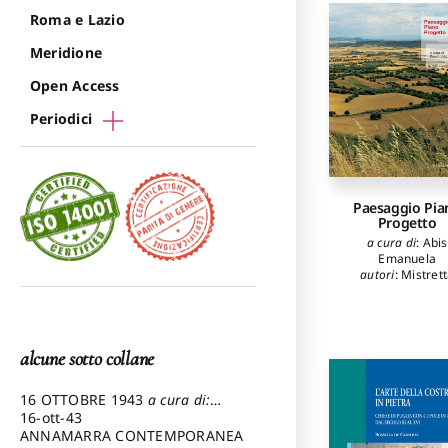
Roma e Lazio
Meridione
Open Access
Periodici
Paesaggio Pia
Progetto
a cura di
:
Abis
Emanuela
autori
:
Mistret
Pasquale
,
Abi
Emanuela
,
Aymer
Carlo
,
Gabrielli B
Azzena Giovann
Cadinu Marco
,
Col
alcune sotto collane
Anna Maria
,
Fior
Donatella
,
16 OTTOBRE 1943
a cura di:
Giannattasio Cate
Pezzetti Marcello
16-ott-43
Vacca Giuseppi
ANNAMARRA CONTEMPORANEA
Peluso Salvator