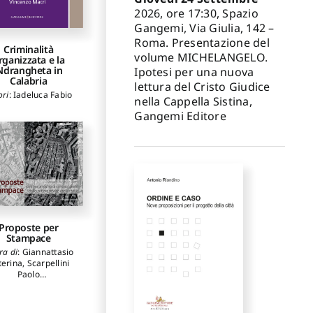
2026, ore 17:30, Spazio
Gangemi, Via Giulia, 142 –
Roma. Presentazione del
Criminalità
volume MICHELANGELO.
rganizzata e la
Ndrangheta in
Ipotesi per una nuova
Calabria
lettura del Cristo Giudice
ori
:
Iadeluca Fabio
nella Cappella Sistina,
Gangemi Editore
Proposte per
Stampace
ra di
:
Giannattasio
terina
,
Scarpellini
Paolo
ri
:
Abis Emanuela
,
Aymerich Carlo
,
ampus Giovanni