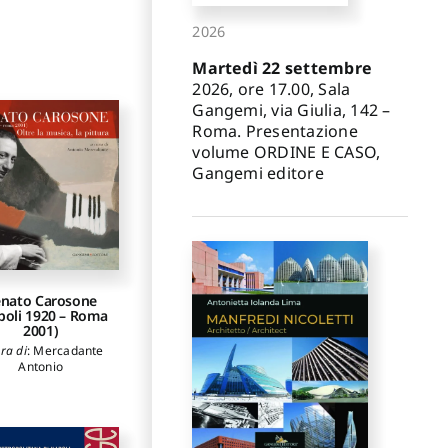
ria
,
Colavitti Anna
ria
,
Corti Enrico
,
2026
dda Monica
,
Fiengo
iuseppe
,
Fiorino
Martedì 22 settembre
tella
,
Grillo Elena
,
2026, ore 17.00, Sala
irova Tatiana K.
,
sidda Luigi
,
Perez
Gangemi, via Giulia, 142 –
oyo Salvador
,
Piga
Roma. Presentazione
o
,
Pintus Valentina
,
volume ORDINE E CASO,
cu Martina
,
Ranieri
Gaetano
,
Vacca
Gangemi editore
Giuseppina
nato Carosone
poli 1920 – Roma
2001)
ra di
:
Mercadante
Antonio