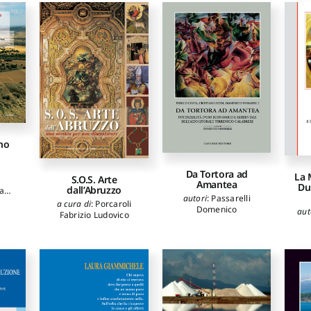
Bruno
,
Scamardì
Giuseppina
,
Uccellini
Eleonora
,
De Marco
Giuseppina
,
Sergi
Oreste
,
Oteri
Annunziata Maria
,
Scuderi Carlo
,
Zanghì
Giovanni
no
Da Tortora ad
La 
S.O.S. Arte
Amantea
Due
dall’Abruzzo
ta
autori
:
Passarelli
s
a cura di
:
Porcaroli
Domenico
aut
ich
Fabrizio Ludovico
runo
,
i
,
avitti
ino
rina
,
na
,
e
,