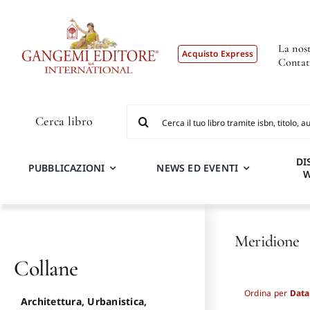
Salta
al
contenuto
La nost
Acquisto Express
Contat
Cerca
Cerca libro
per:
DI
PUBBLICAZIONI
NEWS ED EVENTI
Meridione
Collane
Ordina per
Data
Architettura, Urbanistica,