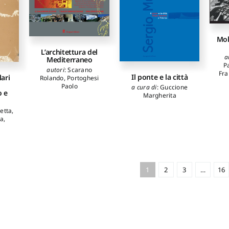
Mol
L’architettura del
a
Mediterraneo
P
autori
:
Scarano
Fra
Il ponte e la città
lari
Rolando
,
Portoghesi
Paolo
a cura di
:
Guccione
o e
Margherita
Pe
etta
,
la
,
1
2
3
…
16