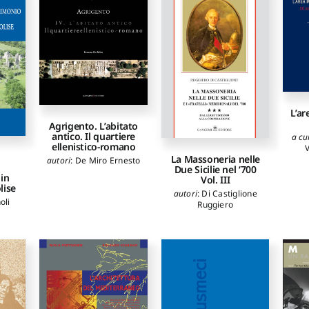
L’a
Agrigento. L’abitato
antico. Il quartiere
a cu
ellenistico-romano
La Massoneria nelle
autori
:
De Miro Ernesto
Due Sicilie nel ‘700
 in
Vol. III
lise
autori
:
Di Castiglione
oli
Ruggiero