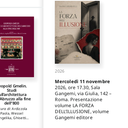
2026
Mercoledì 11 novembre
eopold Gmelin.
2026, ore 17.30, Sala
Studi
Gangemi, via Giulia, 142 –
ull’architettura
’Abruzzo alla fine
Roma. Presentazione
dell’‘800
volume LA FORZA
cura di
:
Ardizzola
DELL’ILLUSIONE, volume
Paola
,
Wessel
Gangemi editore
ngelika
,
Ghisetti
iavarina Adriano