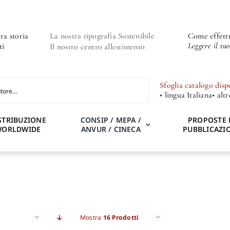
ra storia
La nostra tipografia Sostenibile
Come effettu
Leggere il tu
ti
Il nostro centro allestimento
Sfoglia catalogo disp
• lingua Italiana
• alt
STRIBUZIONE
CONSIP / MEPA /
PROPOSTE 
WORLDWIDE
ANVUR / CINECA
PUBBLICAZI
Mostra
16 Prodotti