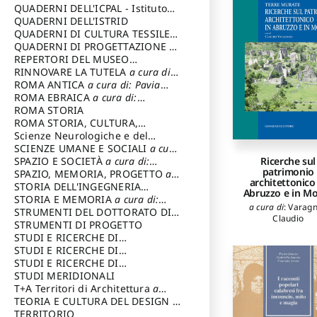
SOSTENIBILE
QUADERNI DELL'ICPAL - Istituto
centrale per il restauro e la
QUADERNI DELL'ISTRID
conservazione del patrimonio
QUADERNI DI CULTURA TESSILE
a
archivistico e librario
cura di: Crispolti Livia
QUADERNI DI PROGETTAZIONE
a
cura di: Giura Longo Tommaso
REPERTORI DEL MUSEO
CENTRALE DEL RISORGIMENTO
RINNOVARE LA TUTELA
a cura di:
a
cura di: Pizzo Marco
Cicalò Enrico
ROMA ANTICA
a cura di: Pavia
Carlo
ROMA EBRAICA
a cura di:
Procaccia Claudio
ROMA STORIA
ROMA STORIA, CULTURA,
IMMAGINE
Scienze Neurologiche e del
a cura di: Fagiolo
Marcello
Comportamento
SCIENZE UMANE E SOCIALI
a cura
di: Iannizzi Salvatore
SPAZIO E SOCIETÀ
a cura di:
Ricerche sul
patrimonio
Cassetti Roberto
SPAZIO, MEMORIA, PROGETTO
a
architettonico
cura di: Rossi Massimo
STORIA DELL'INGEGNERIA
Abruzzo e in Mo
STRUTTURALE IN ITALIA
STORIA E MEMORIA
a cura di:
a cura di:
a cura di
:
Varagn
Poretti Sergio
Rossi Lauro
STRUMENTI DEL DOTTORATO DI
Claudio
RICERCA IN RILIEVO E
STRUMENTI DI PROGETTO
RAPPRESENTAZIONE
STUDI E RICERCHE DI
DELL’ARCHITETTURA E
ARCHEOLOGIA IN SICILIA
STUDI E RICERCHE DI
a cura
DELL’AMBIENTE
di: Pelagatti Paola
ARCHITETTURA del Dipartimento
STUDI E RICERCHE DI
a cura di: Migliari
Riccardo
di Architettura Università degli
ARCHITETTURA del Dipartimento
STUDI MERIDIONALI
Studi G. d' Annunzio
di Architettura Università degli
T+A Territori di Architettura
a
Studi G. d' Annunzio, Chieti-
cura di: Ramazzotti Luigi
TEORIA E CULTURA DEL DESIGN
a
Pescara
cura di: Furlanis Giuseppe
TERRITORIO
a cura di: Fusero Paolo