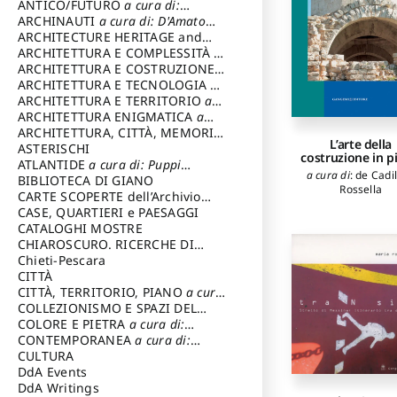
Sanna Antonello
,
M
ANTICO/FUTURO
a cura di:
Carlo
,
Gambin
Varagnoli Claudio
ARCHINAUTI
a cura di: D'Amato
Roberto
,
Atzeni C
Claudio
ARCHITECTURE HERITAGE and
Peghin Giorgio
,
Me
DESIGN
ARCHITETTURA E COMPLESSITÀ
a
Italo
,
Zoppi Corr
cura di: Piva Antonio
ARCHITETTURA E COSTRUZIONE
a
Corti Enrico
,
Dona
cura di: Poretti Sergio
ARCHITETTURA E TECNOLOGIA
a
Pierre
,
Nicotera M
cura di: Carrara Gianfranco
ARCHITETTURA E TERRITORIO
a
Ippolita
,
Canna
cura di: Pietrogrande Enrico
ARCHITETTURA ENIGMATICA
a
Paola
,
Meloni
Benedetto
,
Carb
cura di: Lenci Ruggero
ARCHITETTURA, CITTÀ, MEMORIA
L’arte della
Stefano
,
Kipar
a cura di: Valeriani Enrico
ASTERISCHI
costruzione in p
Andreas
,
Sidd
ATLANTIDE
a cura di: Puppi
Cesarina
a cura di
:
de Cadi
Lionello
BIBLIOTECA DI GIANO
Rossella
CARTE SCOPERTE dell’Archivio
Storico Capitolino
CASE, QUARTIERI e PAESAGGI
CATALOGHI MOSTRE
CHIAROSCURO. RICERCHE DI
STORIA E STORIA DELL'ARTE
Chieti-Pescara
a
cura di: Di Carpegna Falconieri
CITTÀ
Tommaso
CITTÀ, TERRITORIO, PIANO
a cura
di: Imbesi Giuseppe
COLLEZIONISMO E SPAZI DEL
COLLEZIONISMO
COLORE E PIETRA
a cura di:
a cura di:
Magnani Lauro
Selvaggi Giuseppe
CONTEMPORANEA
a cura di:
Gubinelli Luna
CULTURA
DdA Events
DdA Writings