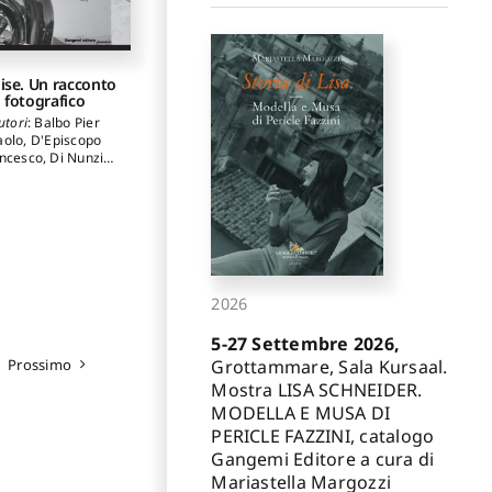
ise. Un racconto
fotografico
utori
:
Balbo Pier
aolo
,
D'Episcopo
ncesco
,
Di Nunzio
Antonio Mario
,
Natarelli Emilio
,
trucciani Lagioia
Lucia
2026
5-27 Settembre 2026,
Prossimo
Grottammare, Sala Kursaal.
Mostra LISA SCHNEIDER.
MODELLA E MUSA DI
PERICLE FAZZINI, catalogo
Gangemi Editore a cura di
Mariastella Margozzi