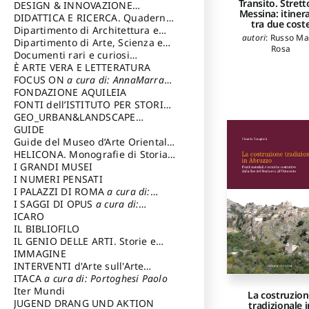
Transito. Strett
DESIGN & INNOVAZIONE
Messina: itiner
TECNOLOGICA
DIDATTICA E RICERCA. Quaderni
a cura di: Vallicelli
tra due cost
Andrea
della Scuola
Dipartimento di Architettura e
autori
:
Russo Ma
Analisi della Città Mediterranea
Dipartimento di Arte, Scienza e
Rosa
Tecnica del Costuire
Documenti rari e curiosi
dall'Archivio Segreto
È ARTE VERA E LETTERATURA
FOCUS ON
a cura di: AnnaMarra
Contemporanea
FONDAZIONE AQUILEIA
FONTI dell’ISTITUTO PER STORIA
DEL RISORGIMENTO
GEO_URBAN&LANDSCAPE
PLANNING (GULP)
GUIDE
a cura di:
Trusiani Elio
Guide del Museo d’Arte Orientale
“Giuseppe Tucci”
HELICONA. Monografie di Storia
dell'Arte
I GRANDI MUSEI
a cura di: Gallo Marco
I NUMERI PENSATI
I PALAZZI DI ROMA
a cura di:
Ippoliti Alessandro
I SAGGI DI OPUS
a cura di:
Scalesse Tommaso
ICARO
IL BIBLIOFILO
IL GENIO DELLE ARTI. Storie e
interpretazione
IMMAGINE
INTERVENTI d'Arte sull'Arte
dedicata alla cultura della
ITACA
a cura di: Portoghesi Paolo
conservazione d’arte
Iter Mundi
a cura di:
La costruzio
Fondazione Paola Droghetti onlus
JUGEND DRANG UND AKTION
tradizionale i