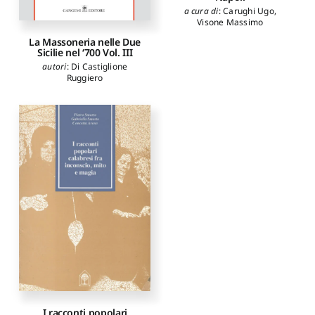
a cura di
:
Carughi Ugo
,
Visone Massimo
La Massoneria nelle Due
Sicilie nel ‘700 Vol. III
autori
:
Di Castiglione
Ruggiero
I racconti popolari