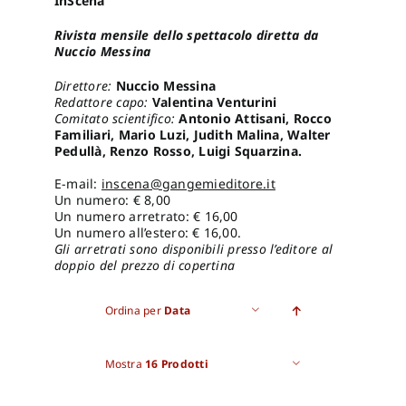
InScena
Rivista mensile dello spettacolo diretta da
Pro
Nuccio Messina
Direttore:
Nuccio Messina
Redattore capo:
Valentina Venturini
Gan
Comitato scientifico:
Antonio Attisani, Rocco
Familiari, Mario Luzi, Judith Malina, Walter
Pedullà, Renzo Rosso, Luigi Squarzina.
New
E-mail:
inscena@gangemieditore.it
Un numero: € 8,00
Un numero arretrato: € 16,00
Un numero all’estero: € 16,00.
Gli arretrati sono disponibili presso l’editore al
doppio del prezzo di copertina
Ordina per
Data
Mostra
16 Prodotti