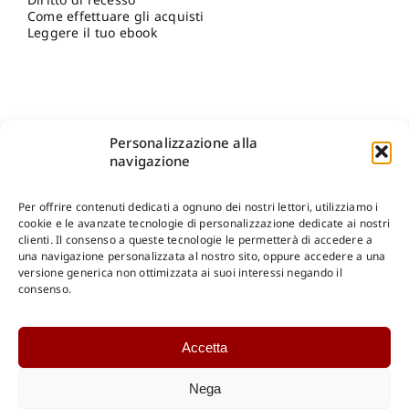
Come effettuare gli acquisti
Leggere il tuo ebook
Personalizzazione alla
navigazione
Per offrire contenuti dedicati a ognuno dei nostri lettori, utilizziamo i
cookie e le avanzate tecnologie di personalizzazione dedicate ai nostri
clienti. Il consenso a queste tecnologie le permetterà di accedere a
una navigazione personalizzata al nostro sito, oppure accedere a una
Shop Gangemi Editore
-
Pagamenti Sicuri e anche Rateali
.
versione generica non ottimizzata ai suoi interessi negando il
consenso.
Catalogo Online
Accetta
CONSULTAZIONE
Catalogo Internazionale
Nega