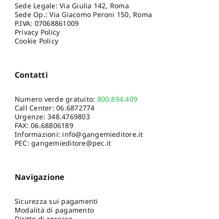
Sede Legale: Via Giulia 142, Roma
Sede Op.: Via Giacomo Peroni 150, Roma
P.IVA: 07068861009
Privacy Policy
Cookie Policy
Contatti
Numero verde gratuito:
800.894.409
Call Center:
06.6872774
Urgenze:
348.4769803
FAX: 06.68806189
Informazioni:
info@gangemieditore.it
PEC: gangemieditore@pec.it
Navigazione
Sicurezza sui pagamenti
Modalità di pagamento
Diritto di recesso