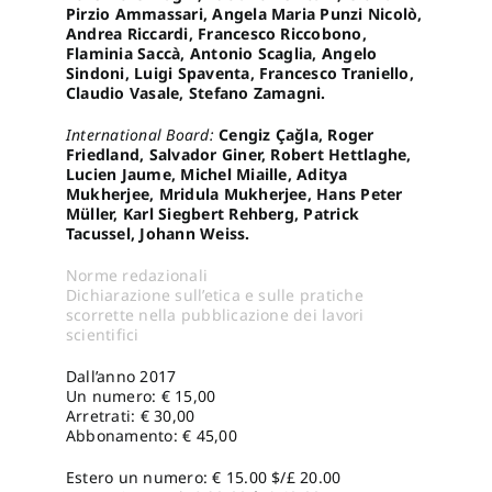
Pirzio Ammassari, Angela Maria Punzi Nicolò,
Andrea Riccardi, Francesco Riccobono,
Flaminia Saccà, Antonio Scaglia, Angelo
Sindoni, Luigi Spaventa, Francesco Traniello,
Claudio Vasale, Stefano Zamagni.
International Board:
Cengiz Çağla, Roger
Friedland, Salvador Giner, Robert Hettlaghe,
Lucien Jaume, Michel Miaille, Aditya
Mukherjee, Mridula Mukherjee, Hans Peter
Müller, Karl Siegbert Rehberg, Patrick
Tacussel, Johann Weiss.
Norme redazionali
Dichiarazione sull’etica e sulle pratiche
scorrette nella pubblicazione dei lavori
scientifici
Dall’anno 2017
Un numero: € 15,00
Arretrati: € 30,00
Abbonamento: € 45,00
Estero un numero: € 15.00 $/£ 20.00