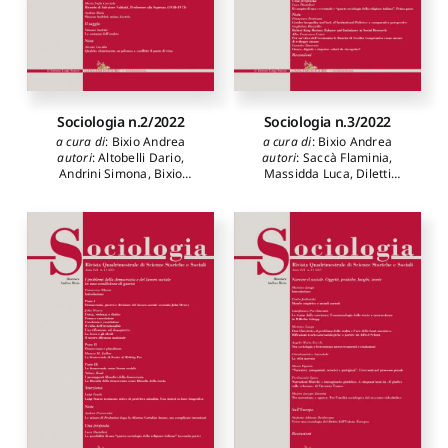
Ciampi Marina
,
Maussier
Barbara
,
Bixio Maria Letizia
,
Cipriani Roberto
,
Canta Alba
Francesca
,
Cesareo
Vincenzo
Sociologia n.2/2022
Sociologia n.3/2022
a cura di
:
Bixio Andrea
a cura di
:
Bixio Andrea
autori
:
Altobelli Dario
,
autori
:
Saccà Flaminia
,
Andrini Simona
,
Bixio
Massidda Luca
,
Diletti
Andrea
,
Corciulo Maria
Mattia
,
Negri Michele
,
Sofia
,
Cucullo Alessia
,
Belmonte Rosalba
,
Raffa
Cuculo Fedele
,
Fornari
Valentina
,
Cuculo Fedele
,
Fabrizio
,
Marci Tito
,
Berzano Luigi
,
Gambino
Riccobono Francesco
,
Ridolfi
Francesco
,
Marci Tito
,
Giorgio
,
Scucimarra Luca
,
Diotallevi Luca
,
Petricone
Surdi Michele
,
Tibursi
Francesco
,
Rinzivillo
Francesco
Guglielmo
,
Canta Alba
Francesca
,
Limoccia
Leandro