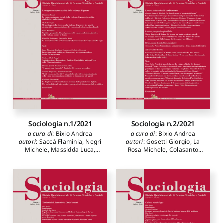
Sociologia n.1/2021
Sociologia n.2/2021
a cura di
:
Bixio Andrea
a cura di
:
Bixio Andrea
autori
:
Saccà Flaminia
,
Negri
autori
:
Gosetti Giorgio
,
La
Michele
,
Massidda Luca
,
Rosa Michele
,
Colasanto
Belmonte Rosalba
,
Selva
Michele
,
Balduzzi Giacomo
,
Donatella
,
Marconi Luca
,
Rizza Roberto
,
Lodigiani
Sonzogni Barbara
,
Cecconi
Rosangela
,
Carrieri Mimmo
,
Federico
,
Delli Poggi
Rusciano Mario
,
Santoro
Stefano
,
Sparti Davide
,
Passarelli Giuseppe
,
Pajno
Addis Maria Cristina
,
Alessandro
,
Riccobono
Brignone Sandro
,
Grimaldi
Francesco
,
Romeo
Renato
,
Giacomini Gabriele
,
Francesco
,
Stehr Nico
,
Loperfido Marco Saverio
,
Senatore Gianluca
,
Rinzivillo