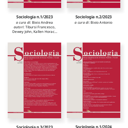
Sociologia n.1/2023
Sociologia n.2/2023
a cura di
:
Bixio Andrea
a cura di
:
Bixio Antonio
autori
:
Tibursi Francesco
,
Dewey John
,
Kallen Horace
M.
,
Hook Sidney
,
Frudà Luigi
Gabriele
,
Procaccini Andrea
,
Diotallevi Luca
Sociologia n.1/2024
Sociologia n.3/2023