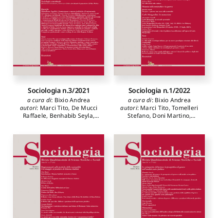
Cipriani Roberto
,
Genova
Guglielmo
,
Oliverio
Carlo
Albertina
,
Esposito Maurizio
,
Bevilacqua Stefania
Adriana
,
Civita Anna
,
Mattesini Maria Chiara
,
Bonini Francesco
Sociologia n.3/2021
Sociologia n.1/2022
a cura di
:
Bixio Andrea
a cura di
:
Bixio Andrea
autori
:
Marci Tito
,
De Mucci
autori
:
Marci Tito
,
Tomelleri
Raffaele
,
Benhabib Seyla
,
Stefano
,
Doni Martino
,
Gammone Mariateresa
,
Fornari Fabrizio
,
Bixio
Sidoti Francesco
,
Cersosimo
Andrea
,
Surdi Michele
,
Giuseppina
,
Clemente
Cavalli Alessandro
,
Müller
Carmine
,
La Spina Antonio
,
Hans-Peter
,
Rehberg Karl-
Petrosino Daniele
,
Di
Siebgberg
,
Weiss Johannes
,
Gennaro Giacomo
,
Daher
Cocozza Antonio
,
Frudà
Liana M.
,
Leonora Anna
Luigi Gabriele
,
Tibursi
Maria
,
Gamuzza Augusto
,
Francesco
Leone Stefania
,
Lo Verde
Fabio Massimo
,
Frazzica
Giovanni
,
Andrini Simona
,
Denunzio Fabrizio
,
Gjergji
Iside
,
Sparano Eleonora
,