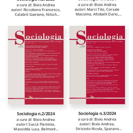
a cura di
:
Bixio Andrea
a cura di
:
Bixio Andrea
autori
:
Marci Tito
,
Corsale
autori
:
Riccobono Francesco
,
Massimo
,
Altobelli Dario
,
Calabrò Gaetano
,
Nitsch
Bixio Andrea
,
Iagulli Paolo
,
Carlo
,
Ridolfi Giorgio
,
Gandini Ester Marisa
,
Zocchi
D'Aniello Fernando
,
Bixio
Angela Maria
,
Castellano
Andrea
,
Mangiarotti
Clelia
Frugiuele Gabriella
,
Sparano
Eleonora
,
Giorgi Luigi
,
Bevilacqua Stefania
Adriana
,
Guglielmi Marco
,
Gurashi Romina
,
Maretti
Mara
,
Donadoni Paolo
,
Bettinelli Elena
,
Sanfelici
Mara
,
Corsale Massimo
,
Merico Maurizio
Sociologia n.3/2024
Sociologia n.2/2024
a cura di
:
Bixio Andrea
a cura di
:
Bixio Andrea
autori
:
Bixio Andrea
,
autori
:
Saccà Flaminia
,
Strizzolo Nicola
,
Sparano
Massidda Luca
,
Belmonte