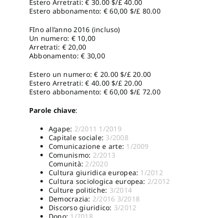
Estero Arretrati: € 30.00 $/£ 40.00
Estero abbonamento: € 60,00 $/£ 80.00
FIno all’anno 2016 (incluso)
Un numero: € 10,00
Arretrati: € 20,00
Abbonamento: € 30,00
Estero un numero: € 20.00 $/£ 20.00
Estero Arretrati: € 40.00 $/£ 20.00
Estero abbonamento: € 60,00 $/£ 72.00
Parole chiave
:
Agape:
2/2011
1/2019
Capitale sociale:
3/2008
Comunicazione e arte:
1/2009
Comunismo:
2/2013
Comunità:
2/2020
Cultura giuridica europea:
1/2012
Cultura sociologica europea:
2/2012
Culture politiche:
3/2014
Democrazia:
2/2016
3/2018
Discorso giuridico:
3/2012
Dono:
1/2018