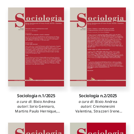
Eleonora
,
Dominici Piero
,
Rosalba
,
Cuculo Fedele
,
Meo
Cossi Gianugo
,
Zocchi
Milena
,
Tramontana
Angela Maria
,
De Angelis
Antonio
,
Donati Pierpaolo
,
Maria Chiara
,
Velardi
Di Gaspare Giuseppe
,
Andrea
,
Golob Tea
,
Gurashi
Castellano Clelia
,
Frascarelli
Romina
,
Makarovic Matej
,
Raffaella
,
Serra Lorenzo
,
Ferrari Giovannipaolo
,
Panico Antonio
,
Germanà
Diana Paolo
,
Tibursi
Mathia
,
Onorati Maria
Francesco
,
Castellano Clelia
,
Giovanna
,
Siciliano Sarah
Pascali Michelangelo
,
Dino
Alessandra
,
Martinelli
Monica
,
Scotti Simona
,
Vignola Marta
Sociologia n.1/2025
Sociologia n.2/2025
a cura di
:
Bixio Andrea
a cura di
:
Bixio Andrea
autori
:
Iorio Gennaro
,
autori
:
Cremonesini
Martins Paulo Hernique
,
Valentina
,
Strazzeri Irene
,
Marci Tito
,
Magnelli André
,
Gius Chiara
,
Toffanin
Cataldi Silvia
,
Cataldi Laura
,
Angela
,
Dai Campi Arianna
,
Di Tommaso Gaetano
,
Gaballo Giuseppe
,
Scarcelli
Paglione Maria Licia
,
Cosimo Marco
,
Reschiglian