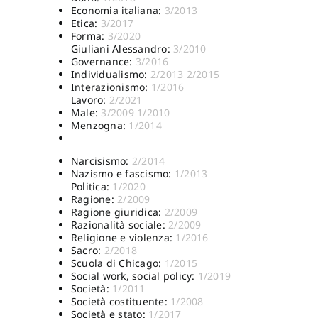
Economia italiana:
3/2013
Etica:
3/2017
Forma:
3/2020
Giuliani Alessandro:
3/2010
Governance:
3/2016
Individualismo:
2/2013
2/2015
Interazionismo:
1/2016
Lavoro:
2/2021
Male:
3/2009
1/2010
Menzogna:
1/2014
Narcisismo:
2/2014
Nazismo e fascismo:
1/2013
Politica:
1/2020
Ragione:
2/2009
Ragione giuridica:
2/2009
Razionalità sociale:
2/2009
Religione e violenza:
1/2016
Sacro:
2/2018
Scuola di Chicago:
1/2015
Social work, social policy:
1/2019
Società:
1/2011
Società costituente:
1/2008
Società e stato:
1/2017