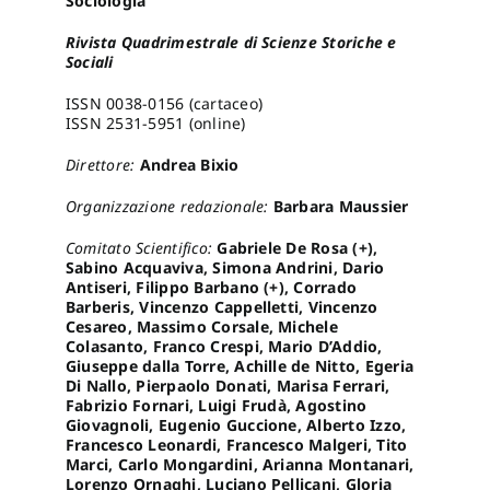
Sociologia
Rivista Quadrimestrale di Scienze Storiche e
Pro
Sociali
ISSN 0038-0156 (cartaceo)
ISSN 2531-5951 (online)
Gan
Direttore:
Andrea Bixio
New
Organizzazione redazionale:
Barbara Maussier
Comitato Scientifico:
Gabriele De Rosa (+),
Sabino Acquaviva, Simona Andrini, Dario
Antiseri, Filippo Barbano (+), Corrado
Barberis, Vincenzo Cappelletti, Vincenzo
Cesareo, Massimo Corsale, Michele
Colasanto, Franco Crespi, Mario D’Addio,
Giuseppe dalla Torre, Achille de Nitto, Egeria
Di Nallo, Pierpaolo Donati, Marisa Ferrari,
Fabrizio Fornari, Luigi Frudà, Agostino
Giovagnoli, Eugenio Guccione, Alberto Izzo,
Francesco Leonardi, Francesco Malgeri, Tito
Marci, Carlo Mongardini, Arianna Montanari,
Lorenzo Ornaghi, Luciano Pellicani, Gloria