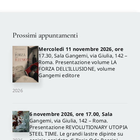
Frudà Luigi
Pascali Michelangelo
,
Limoccia Leandro
,
Corradi
Valerio
,
Antonilli Andrea
,
Di
Tommaso Gaetano
,
Romualdi Iolanda
,
Berzano
Luigi
Prossimi appuntamenti
Mercoledì 11 novembre 2026, ore
17.30, Sala Gangemi, via Giulia, 142 –
Roma. Presentazione volume LA
FORZA DELL’ILLUSIONE, volume
Gangemi editore
2026
6 novembre 2026, ore 17.00, Sala
Gangemi, via Giulia, 142 – Roma.
Presentazione REVOLUTIONARY UTOPIA
STEEL TIME. Le grandi lastre dipinte su