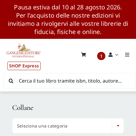
Pausa estiva dal 10 al 28 agosto 2026.
Per l’acquisto delle nostre edizioni vi
invitiamo a rivolgervi alle vostre librerie di
fiducia, fisiche e online.
Salta
al
contenuto
1
Togg
Navi
SHOP Express
Pubblicazioni
Cerca
per:
News ed Eventi
Collane
Distribuzione Wolrdwide

Seleziona una categoria
CONSIP / MEPA / ANVUR / CINECA