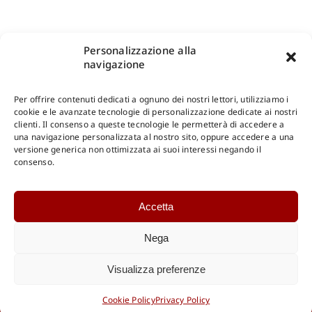
Personalizzazione alla
navigazione
Per offrire contenuti dedicati a ognuno dei nostri lettori, utilizziamo i
cookie e le avanzate tecnologie di personalizzazione dedicate ai nostri
clienti. Il consenso a queste tecnologie le permetterà di accedere a
una navigazione personalizzata al nostro sito, oppure accedere a una
Shop Gangemi Editore
-
Pagamenti Sicuri e anche Rateali
.
versione generica non ottimizzata ai suoi interessi negando il
consenso.
Catalogo Online
Accetta
CONSULTAZIONE
Catalogo Internazionale
Nega
Catalogo Online
DOWNLOAD
Visualizza preferenze
Catalogo Internazionale
Cookie Policy
Privacy Policy