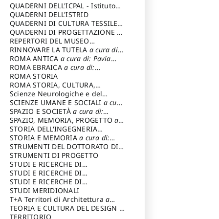
SOSTENIBILE
QUADERNI DELL'ICPAL - Istituto
centrale per il restauro e la
QUADERNI DELL'ISTRID
conservazione del patrimonio
QUADERNI DI CULTURA TESSILE
a
archivistico e librario
cura di: Crispolti Livia
QUADERNI DI PROGETTAZIONE
a
cura di: Giura Longo Tommaso
REPERTORI DEL MUSEO
CENTRALE DEL RISORGIMENTO
RINNOVARE LA TUTELA
a cura di:
a
cura di: Pizzo Marco
Cicalò Enrico
ROMA ANTICA
a cura di: Pavia
Carlo
ROMA EBRAICA
a cura di:
Procaccia Claudio
ROMA STORIA
ROMA STORIA, CULTURA,
IMMAGINE
Scienze Neurologiche e del
a cura di: Fagiolo
Marcello
Comportamento
SCIENZE UMANE E SOCIALI
a cura
di: Iannizzi Salvatore
SPAZIO E SOCIETÀ
a cura di:
Cassetti Roberto
SPAZIO, MEMORIA, PROGETTO
a
cura di: Rossi Massimo
STORIA DELL'INGEGNERIA
STRUTTURALE IN ITALIA
STORIA E MEMORIA
a cura di:
a cura di:
Poretti Sergio
Rossi Lauro
STRUMENTI DEL DOTTORATO DI
RICERCA IN RILIEVO E
STRUMENTI DI PROGETTO
RAPPRESENTAZIONE
STUDI E RICERCHE DI
DELL’ARCHITETTURA E
ARCHEOLOGIA IN SICILIA
STUDI E RICERCHE DI
a cura
DELL’AMBIENTE
di: Pelagatti Paola
ARCHITETTURA del Dipartimento
STUDI E RICERCHE DI
a cura di: Migliari
Riccardo
di Architettura Università degli
ARCHITETTURA del Dipartimento
STUDI MERIDIONALI
Studi G. d' Annunzio
di Architettura Università degli
T+A Territori di Architettura
a
Studi G. d' Annunzio, Chieti-
cura di: Ramazzotti Luigi
TEORIA E CULTURA DEL DESIGN
a
Pescara
cura di: Furlanis Giuseppe
TERRITORIO
a cura di: Fusero Paolo