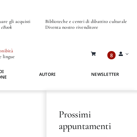
are gli acquisti
Biblioteche e centri di dibattito culturale
o eBook
Diventa nostro rivenditore
onibità
8
re lingue
DI
AUTORI
NEWSLETTER
ONE
Prossimi
appuntamenti