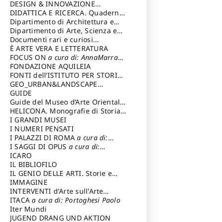
DESIGN & INNOVAZIONE
TECNOLOGICA
DIDATTICA E RICERCA. Quaderni
a cura di: Vallicelli
Andrea
della Scuola
Dipartimento di Architettura e
Analisi della Città Mediterranea
Dipartimento di Arte, Scienza e
Tecnica del Costuire
Documenti rari e curiosi
dall'Archivio Segreto
È ARTE VERA E LETTERATURA
FOCUS ON
a cura di: AnnaMarra
Contemporanea
FONDAZIONE AQUILEIA
FONTI dell’ISTITUTO PER STORIA
DEL RISORGIMENTO
GEO_URBAN&LANDSCAPE
PLANNING (GULP)
GUIDE
a cura di:
Trusiani Elio
Guide del Museo d’Arte Orientale
“Giuseppe Tucci”
HELICONA. Monografie di Storia
dell'Arte
I GRANDI MUSEI
a cura di: Gallo Marco
I NUMERI PENSATI
I PALAZZI DI ROMA
a cura di:
Ippoliti Alessandro
I SAGGI DI OPUS
a cura di:
Scalesse Tommaso
ICARO
IL BIBLIOFILO
IL GENIO DELLE ARTI. Storie e
interpretazione
IMMAGINE
INTERVENTI d'Arte sull'Arte
dedicata alla cultura della
ITACA
a cura di: Portoghesi Paolo
conservazione d’arte
Iter Mundi
a cura di:
Fondazione Paola Droghetti onlus
JUGEND DRANG UND AKTION