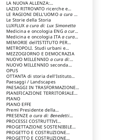
LA NUOVA ALLENZA:
ARCHITETTURA & AMBIENTE
LAZIO RITROVATO ricerche e
restauri
LE RAGIONI DELL'UOMO
a cura di:
Lombardi Satriani Luigi
Le Storie della Storia
LUXFLUX
a cura di: Lux Simonetta
Medicina e oncologia ENG
a cura
di: Lopez Massimo
Medicina e oncologia ITA
a cura
di: Lopez Massimo
MEMORIE dell’ISTITUTO PER
STORIA DEL RISORGIMENTO
METROPOLI. Studi urbani e
regionali
MEZZOGIORNO E DEMOCRAZIA
NUOVO MILLENNIO
a cura di:
Capaldo Pellegrino
NUOVO MILLENNIO seconda
serie
OPUS
a cura di: Mercadante
Francesco
OTTANTA di storia dell'Istituto
storia dell’Istituto
Paesaggi / Landscapes
a cura di:
Cavalieri Patrizia
PAESAGGI IN TRASFORMAZIONE
a
cura di: Corti Enrico A.
PIANIFICAZIONE TERRITORIALE
URBANISTICA ED AMBIENTALE
PIANO
a
cura di: Costa Enrico
PIANO EFFE
Premi Presidente della
Repubblica
PRESENZE
a cura di: Benedetti
Sandro
PROCESSI COSTRUTTIVI
DELL'ARCHITETTURA
PROGETTAZIONE SOSTENIBILE
a cura di:
Ippoliti Alessandro
PARTECIPATA
PROGETTO E COSTRUZIONE
DELL’ARCHITETTURA
PROGETTO E COSTRUZIONE