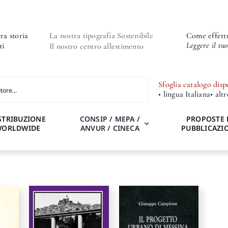
ra storia
La nostra tipografia Sostenibile
Come effettu
Leggere il tu
ti
Il nostro centro allestimento
Sfoglia catalogo disp
• lingua Italiana
• alt
STRIBUZIONE
CONSIP / MEPA /
PROPOSTE 
WORLDWIDE
ANVUR / CINECA
PUBBLICAZI