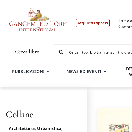
Salta
al
contenuto
La nost
Acquisto Express
Contat
Cerca
Cerca libro
per:
DI
PUBBLICAZIONI
NEWS ED EVENTI
Collane
Architettura, Urbanistica,