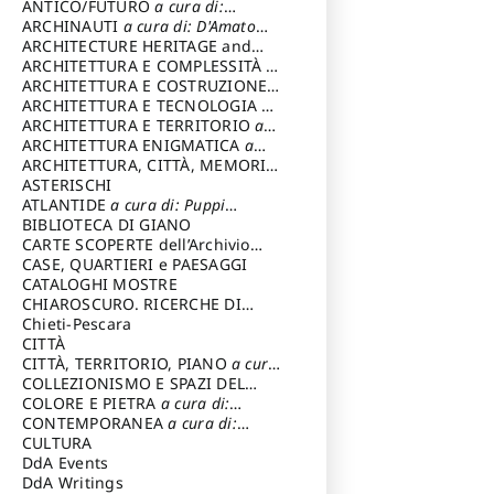
ANTICO/FUTURO
a cura di:
Varagnoli Claudio
ARCHINAUTI
a cura di: D'Amato
Claudio
ARCHITECTURE HERITAGE and
DESIGN
ARCHITETTURA E COMPLESSITÀ
a
cura di: Piva Antonio
ARCHITETTURA E COSTRUZIONE
a
cura di: Poretti Sergio
ARCHITETTURA E TECNOLOGIA
a
cura di: Carrara Gianfranco
ARCHITETTURA E TERRITORIO
a
cura di: Pietrogrande Enrico
ARCHITETTURA ENIGMATICA
a
cura di: Lenci Ruggero
ARCHITETTURA, CITTÀ, MEMORIA
a cura di: Valeriani Enrico
ASTERISCHI
ATLANTIDE
a cura di: Puppi
Lionello
BIBLIOTECA DI GIANO
CARTE SCOPERTE dell’Archivio
Storico Capitolino
CASE, QUARTIERI e PAESAGGI
CATALOGHI MOSTRE
CHIAROSCURO. RICERCHE DI
STORIA E STORIA DELL'ARTE
Chieti-Pescara
a
cura di: Di Carpegna Falconieri
CITTÀ
Tommaso
CITTÀ, TERRITORIO, PIANO
a cura
di: Imbesi Giuseppe
COLLEZIONISMO E SPAZI DEL
COLLEZIONISMO
COLORE E PIETRA
a cura di:
a cura di:
Magnani Lauro
Selvaggi Giuseppe
CONTEMPORANEA
a cura di:
Gubinelli Luna
CULTURA
DdA Events
DdA Writings