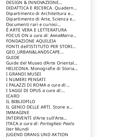
DESIGN & INNOVAZIONE
TECNOLOGICA
DIDATTICA E RICERCA. Quaderni
a cura di: Vallicelli
Andrea
della Scuola
Dipartimento di Architettura e
Analisi della Città Mediterranea
Dipartimento di Arte, Scienza e
Tecnica del Costuire
Documenti rari e curiosi
dall'Archivio Segreto
È ARTE VERA E LETTERATURA
FOCUS ON
a cura di: AnnaMarra
Contemporanea
FONDAZIONE AQUILEIA
FONTI dell’ISTITUTO PER STORIA
DEL RISORGIMENTO
GEO_URBAN&LANDSCAPE
PLANNING (GULP)
GUIDE
a cura di:
Trusiani Elio
Guide del Museo d’Arte Orientale
“Giuseppe Tucci”
HELICONA. Monografie di Storia
dell'Arte
I GRANDI MUSEI
a cura di: Gallo Marco
I NUMERI PENSATI
I PALAZZI DI ROMA
a cura di:
Ippoliti Alessandro
I SAGGI DI OPUS
a cura di:
Scalesse Tommaso
ICARO
IL BIBLIOFILO
IL GENIO DELLE ARTI. Storie e
interpretazione
IMMAGINE
INTERVENTI d'Arte sull'Arte
dedicata alla cultura della
ITACA
a cura di: Portoghesi Paolo
conservazione d’arte
Iter Mundi
a cura di:
Fondazione Paola Droghetti onlus
JUGEND DRANG UND AKTION