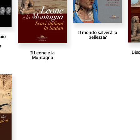
Il mondo salverà la
epio
bellezza?
a
Dis
Il Leone e la
Montagna