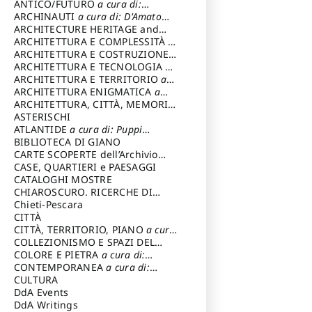
ANTICO/FUTURO
a cura di:
Varagnoli Claudio
ARCHINAUTI
a cura di: D'Amato
Claudio
ARCHITECTURE HERITAGE and
DESIGN
ARCHITETTURA E COMPLESSITÀ
a
cura di: Piva Antonio
ARCHITETTURA E COSTRUZIONE
a
cura di: Poretti Sergio
ARCHITETTURA E TECNOLOGIA
a
cura di: Carrara Gianfranco
ARCHITETTURA E TERRITORIO
a
cura di: Pietrogrande Enrico
ARCHITETTURA ENIGMATICA
a
cura di: Lenci Ruggero
ARCHITETTURA, CITTÀ, MEMORIA
a cura di: Valeriani Enrico
ASTERISCHI
ATLANTIDE
a cura di: Puppi
Lionello
BIBLIOTECA DI GIANO
CARTE SCOPERTE dell’Archivio
Storico Capitolino
CASE, QUARTIERI e PAESAGGI
CATALOGHI MOSTRE
CHIAROSCURO. RICERCHE DI
STORIA E STORIA DELL'ARTE
Chieti-Pescara
a
cura di: Di Carpegna Falconieri
CITTÀ
Tommaso
CITTÀ, TERRITORIO, PIANO
a cura
di: Imbesi Giuseppe
COLLEZIONISMO E SPAZI DEL
COLLEZIONISMO
COLORE E PIETRA
a cura di:
a cura di:
Magnani Lauro
Selvaggi Giuseppe
CONTEMPORANEA
a cura di:
Gubinelli Luna
CULTURA
DdA Events
DdA Writings