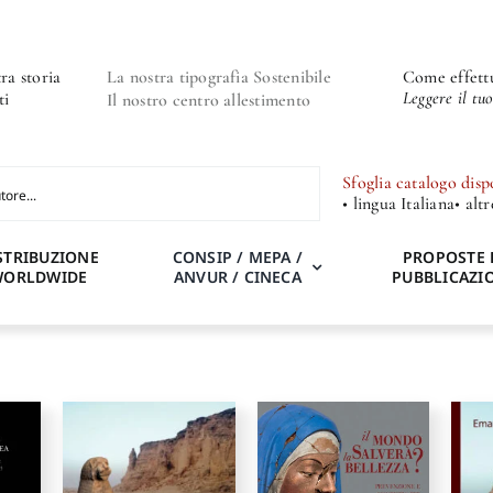
ra storia
La nostra tipografia Sostenibile
Come effettu
Leggere il tu
ti
Il nostro centro allestimento
Sfoglia catalogo disp
• lingua Italiana
• alt
STRIBUZIONE
CONSIP / MEPA /
PROPOSTE 
WORLDWIDE
ANVUR / CINECA
PUBBLICAZI