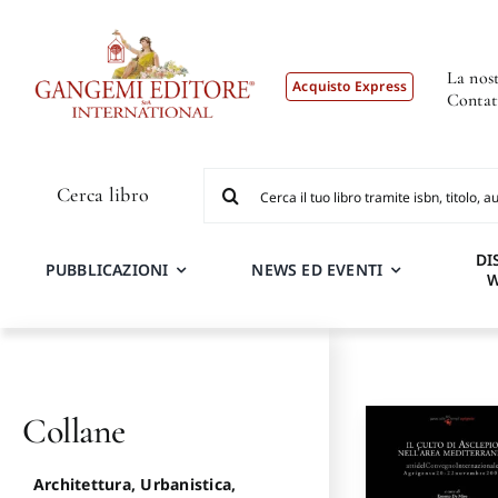
Salta
al
contenuto
La nost
Acquisto Express
Contat
Cerca
Cerca libro
per:
DI
PUBBLICAZIONI
NEWS ED EVENTI
Collane
Architettura, Urbanistica,