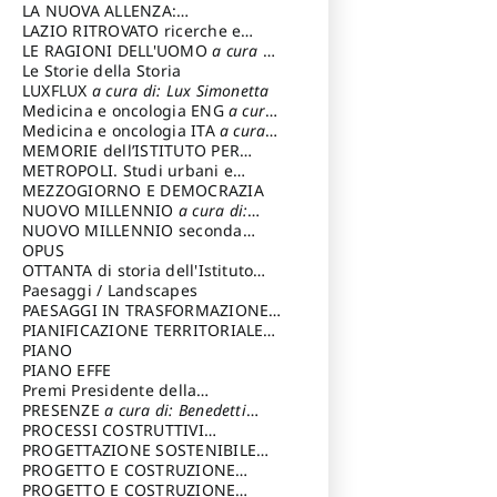
LA NUOVA ALLENZA:
ARCHITETTURA & AMBIENTE
LAZIO RITROVATO ricerche e
restauri
LE RAGIONI DELL'UOMO
a cura di:
Lombardi Satriani Luigi
Le Storie della Storia
LUXFLUX
a cura di: Lux Simonetta
Medicina e oncologia ENG
a cura
di: Lopez Massimo
Medicina e oncologia ITA
a cura
di: Lopez Massimo
MEMORIE dell’ISTITUTO PER
STORIA DEL RISORGIMENTO
METROPOLI. Studi urbani e
regionali
MEZZOGIORNO E DEMOCRAZIA
NUOVO MILLENNIO
a cura di:
Capaldo Pellegrino
NUOVO MILLENNIO seconda
serie
OPUS
a cura di: Mercadante
Francesco
OTTANTA di storia dell'Istituto
storia dell’Istituto
Paesaggi / Landscapes
a cura di:
Cavalieri Patrizia
PAESAGGI IN TRASFORMAZIONE
a
cura di: Corti Enrico A.
PIANIFICAZIONE TERRITORIALE
URBANISTICA ED AMBIENTALE
PIANO
a
cura di: Costa Enrico
PIANO EFFE
Premi Presidente della
Repubblica
PRESENZE
a cura di: Benedetti
Sandro
PROCESSI COSTRUTTIVI
DELL'ARCHITETTURA
PROGETTAZIONE SOSTENIBILE
a cura di:
Ippoliti Alessandro
PARTECIPATA
PROGETTO E COSTRUZIONE
DELL’ARCHITETTURA
PROGETTO E COSTRUZIONE