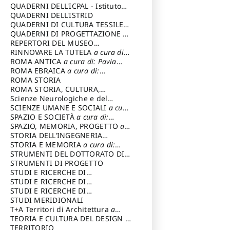
SOSTENIBILE
QUADERNI DELL'ICPAL - Istituto
centrale per il restauro e la
QUADERNI DELL'ISTRID
conservazione del patrimonio
QUADERNI DI CULTURA TESSILE
a
archivistico e librario
cura di: Crispolti Livia
QUADERNI DI PROGETTAZIONE
a
cura di: Giura Longo Tommaso
REPERTORI DEL MUSEO
CENTRALE DEL RISORGIMENTO
RINNOVARE LA TUTELA
a cura di:
a
cura di: Pizzo Marco
Cicalò Enrico
ROMA ANTICA
a cura di: Pavia
Carlo
ROMA EBRAICA
a cura di:
Procaccia Claudio
ROMA STORIA
ROMA STORIA, CULTURA,
IMMAGINE
Scienze Neurologiche e del
a cura di: Fagiolo
Marcello
Comportamento
SCIENZE UMANE E SOCIALI
a cura
di: Iannizzi Salvatore
SPAZIO E SOCIETÀ
a cura di:
Cassetti Roberto
SPAZIO, MEMORIA, PROGETTO
a
cura di: Rossi Massimo
STORIA DELL'INGEGNERIA
STRUTTURALE IN ITALIA
STORIA E MEMORIA
a cura di:
a cura di:
Poretti Sergio
Rossi Lauro
STRUMENTI DEL DOTTORATO DI
RICERCA IN RILIEVO E
STRUMENTI DI PROGETTO
RAPPRESENTAZIONE
STUDI E RICERCHE DI
DELL’ARCHITETTURA E
ARCHEOLOGIA IN SICILIA
STUDI E RICERCHE DI
a cura
DELL’AMBIENTE
di: Pelagatti Paola
ARCHITETTURA del Dipartimento
STUDI E RICERCHE DI
a cura di: Migliari
Riccardo
di Architettura Università degli
ARCHITETTURA del Dipartimento
STUDI MERIDIONALI
Studi G. d' Annunzio
di Architettura Università degli
T+A Territori di Architettura
a
Studi G. d' Annunzio, Chieti-
cura di: Ramazzotti Luigi
TEORIA E CULTURA DEL DESIGN
a
Pescara
cura di: Furlanis Giuseppe
TERRITORIO
a cura di: Fusero Paolo