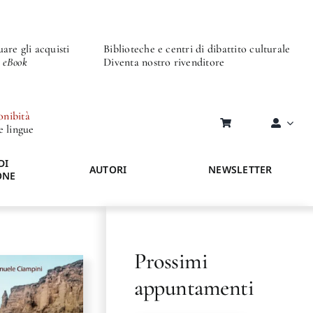
are gli acquisti
Biblioteche e centri di dibattito culturale
o eBook
Diventa nostro rivenditore
onibità
re lingue
DI
AUTORI
NEWSLETTER
ONE
Prossimi
appuntamenti