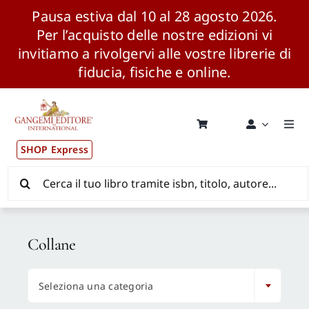
Pausa estiva dal 10 al 28 agosto 2026.
Per l’acquisto delle nostre edizioni vi
invitiamo a rivolgervi alle vostre librerie di
fiducia, fisiche e online.
Salta
al
contenuto
Togg
Navi
SHOP Express
Pubblicazioni
Cerca
per:
News ed Eventi
Collane
Distribuzione Wolrdwide

Seleziona una categoria
CONSIP / MEPA / ANVUR / CINECA