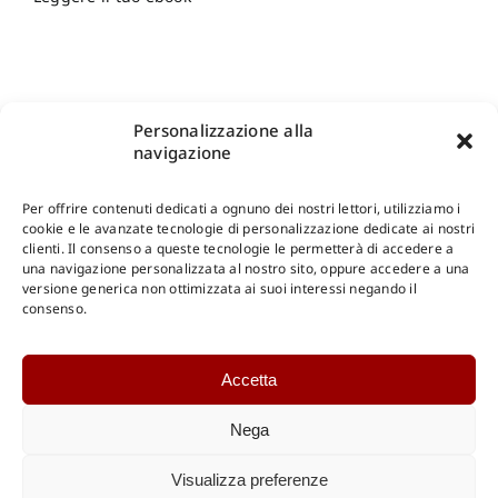
Personalizzazione alla
navigazione
Per offrire contenuti dedicati a ognuno dei nostri lettori, utilizziamo i
cookie e le avanzate tecnologie di personalizzazione dedicate ai nostri
clienti. Il consenso a queste tecnologie le permetterà di accedere a
una navigazione personalizzata al nostro sito, oppure accedere a una
Shop Gangemi Editore
-
Pagamenti Sicuri e anche Rateali
.
versione generica non ottimizzata ai suoi interessi negando il
consenso.
Catalogo Online
Accetta
CONSULTAZIONE
Catalogo Internazionale
Nega
Catalogo Online
DOWNLOAD
Visualizza preferenze
Catalogo Internazionale