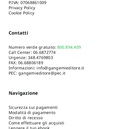
P.IVA: 07068861009
Privacy Policy
Cookie Policy
Contatti
Numero verde gratuito:
800.894.409
Call Center:
06.6872774
Urgenze:
348.4769803
FAX: 06.68806189
Informazioni:
info@gangemieditore.it
PEC: gangemieditore@pec.it
Navigazione
Sicurezza sui pagamenti
Modalità di pagamento
Diritto di recesso
Come effettuare gli acquisti
Leggere il tuo ebook