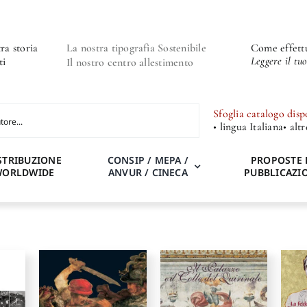
ra storia
La nostra tipografia Sostenibile
Come effettu
Leggere il tu
ti
Il nostro centro allestimento
Sfoglia catalogo disp
• lingua Italiana
• alt
STRIBUZIONE
CONSIP / MEPA /
PROPOSTE 
WORLDWIDE
ANVUR / CINECA
PUBBLICAZI