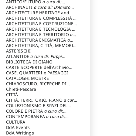
ANTICO/FUTURO
a cura di:
Varagnoli Claudio
ARCHINAUTI
a cura di: D'Amato
Claudio
ARCHITECTURE HERITAGE and
DESIGN
ARCHITETTURA E COMPLESSITÀ
a
cura di: Piva Antonio
ARCHITETTURA E COSTRUZIONE
a
cura di: Poretti Sergio
ARCHITETTURA E TECNOLOGIA
a
cura di: Carrara Gianfranco
ARCHITETTURA E TERRITORIO
a
cura di: Pietrogrande Enrico
ARCHITETTURA ENIGMATICA
a
cura di: Lenci Ruggero
ARCHITETTURA, CITTÀ, MEMORIA
a cura di: Valeriani Enrico
ASTERISCHI
ATLANTIDE
a cura di: Puppi
Lionello
BIBLIOTECA DI GIANO
CARTE SCOPERTE dell’Archivio
Storico Capitolino
CASE, QUARTIERI e PAESAGGI
CATALOGHI MOSTRE
CHIAROSCURO. RICERCHE DI
STORIA E STORIA DELL'ARTE
Chieti-Pescara
a
cura di: Di Carpegna Falconieri
CITTÀ
Tommaso
CITTÀ, TERRITORIO, PIANO
a cura
di: Imbesi Giuseppe
COLLEZIONISMO E SPAZI DEL
COLLEZIONISMO
COLORE E PIETRA
a cura di:
a cura di:
Magnani Lauro
Selvaggi Giuseppe
CONTEMPORANEA
a cura di:
Gubinelli Luna
CULTURA
DdA Events
DdA Writings