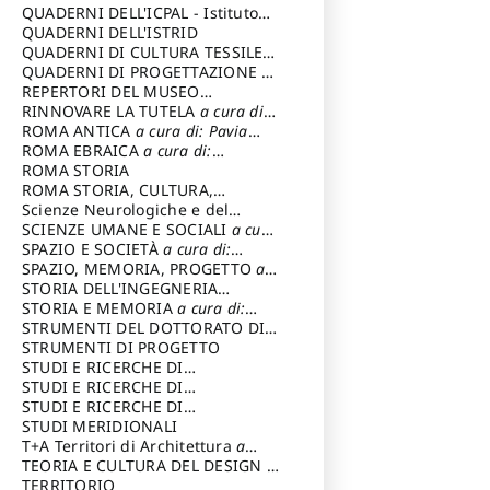
SOSTENIBILE
QUADERNI DELL'ICPAL - Istituto
centrale per il restauro e la
QUADERNI DELL'ISTRID
conservazione del patrimonio
QUADERNI DI CULTURA TESSILE
a
archivistico e librario
cura di: Crispolti Livia
QUADERNI DI PROGETTAZIONE
a
cura di: Giura Longo Tommaso
REPERTORI DEL MUSEO
CENTRALE DEL RISORGIMENTO
RINNOVARE LA TUTELA
a cura di:
a
cura di: Pizzo Marco
Cicalò Enrico
ROMA ANTICA
a cura di: Pavia
Carlo
ROMA EBRAICA
a cura di:
Procaccia Claudio
ROMA STORIA
ROMA STORIA, CULTURA,
IMMAGINE
Scienze Neurologiche e del
a cura di: Fagiolo
Marcello
Comportamento
SCIENZE UMANE E SOCIALI
a cura
di: Iannizzi Salvatore
SPAZIO E SOCIETÀ
a cura di:
Cassetti Roberto
SPAZIO, MEMORIA, PROGETTO
a
cura di: Rossi Massimo
STORIA DELL'INGEGNERIA
STRUTTURALE IN ITALIA
STORIA E MEMORIA
a cura di:
a cura di:
Poretti Sergio
Rossi Lauro
STRUMENTI DEL DOTTORATO DI
RICERCA IN RILIEVO E
STRUMENTI DI PROGETTO
RAPPRESENTAZIONE
STUDI E RICERCHE DI
DELL’ARCHITETTURA E
ARCHEOLOGIA IN SICILIA
STUDI E RICERCHE DI
a cura
DELL’AMBIENTE
di: Pelagatti Paola
ARCHITETTURA del Dipartimento
STUDI E RICERCHE DI
a cura di: Migliari
Riccardo
di Architettura Università degli
ARCHITETTURA del Dipartimento
STUDI MERIDIONALI
Studi G. d' Annunzio
di Architettura Università degli
T+A Territori di Architettura
a
Studi G. d' Annunzio, Chieti-
cura di: Ramazzotti Luigi
TEORIA E CULTURA DEL DESIGN
a
Pescara
cura di: Furlanis Giuseppe
TERRITORIO
a cura di: Fusero Paolo