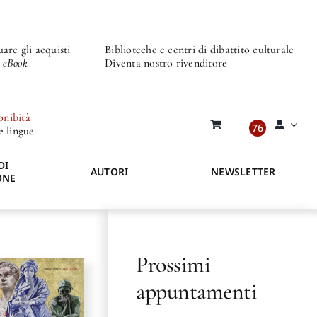
are gli acquisti
Biblioteche e centri di dibattito culturale
o eBook
Diventa nostro rivenditore
onibità
76
re lingue
DI
AUTORI
NEWSLETTER
ONE
Prossimi
appuntamenti