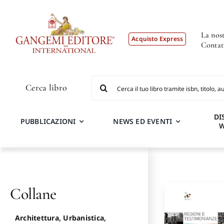
Salta
al
contenuto
La nost
Acquisto Express
Contat
Cerca
Cerca libro
per:
DI
PUBBLICAZIONI
NEWS ED EVENTI
Collane
Architettura, Urbanistica,