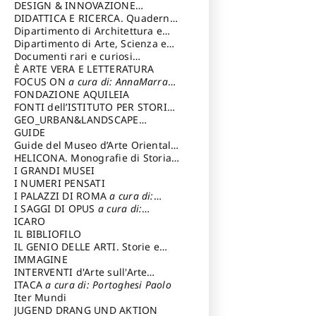
DESIGN & INNOVAZIONE
TECNOLOGICA
DIDATTICA E RICERCA. Quaderni
a cura di: Vallicelli
Andrea
della Scuola
Dipartimento di Architettura e
Analisi della Città Mediterranea
Dipartimento di Arte, Scienza e
Tecnica del Costuire
Documenti rari e curiosi
dall'Archivio Segreto
È ARTE VERA E LETTERATURA
FOCUS ON
a cura di: AnnaMarra
Contemporanea
FONDAZIONE AQUILEIA
FONTI dell’ISTITUTO PER STORIA
DEL RISORGIMENTO
GEO_URBAN&LANDSCAPE
PLANNING (GULP)
GUIDE
a cura di:
Trusiani Elio
Guide del Museo d’Arte Orientale
“Giuseppe Tucci”
HELICONA. Monografie di Storia
dell'Arte
I GRANDI MUSEI
a cura di: Gallo Marco
I NUMERI PENSATI
I PALAZZI DI ROMA
a cura di:
Ippoliti Alessandro
I SAGGI DI OPUS
a cura di:
Scalesse Tommaso
ICARO
IL BIBLIOFILO
IL GENIO DELLE ARTI. Storie e
interpretazione
IMMAGINE
INTERVENTI d'Arte sull'Arte
dedicata alla cultura della
ITACA
a cura di: Portoghesi Paolo
conservazione d’arte
Iter Mundi
a cura di:
Fondazione Paola Droghetti onlus
JUGEND DRANG UND AKTION