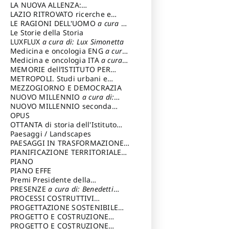
LA NUOVA ALLENZA:
ARCHITETTURA & AMBIENTE
LAZIO RITROVATO ricerche e
restauri
LE RAGIONI DELL'UOMO
a cura di:
Lombardi Satriani Luigi
Le Storie della Storia
LUXFLUX
a cura di: Lux Simonetta
Medicina e oncologia ENG
a cura
di: Lopez Massimo
Medicina e oncologia ITA
a cura
di: Lopez Massimo
MEMORIE dell’ISTITUTO PER
STORIA DEL RISORGIMENTO
METROPOLI. Studi urbani e
regionali
MEZZOGIORNO E DEMOCRAZIA
NUOVO MILLENNIO
a cura di:
Capaldo Pellegrino
NUOVO MILLENNIO seconda
serie
OPUS
a cura di: Mercadante
Francesco
OTTANTA di storia dell'Istituto
storia dell’Istituto
Paesaggi / Landscapes
a cura di:
Cavalieri Patrizia
PAESAGGI IN TRASFORMAZIONE
a
cura di: Corti Enrico A.
PIANIFICAZIONE TERRITORIALE
URBANISTICA ED AMBIENTALE
PIANO
a
cura di: Costa Enrico
PIANO EFFE
Premi Presidente della
Repubblica
PRESENZE
a cura di: Benedetti
Sandro
PROCESSI COSTRUTTIVI
DELL'ARCHITETTURA
PROGETTAZIONE SOSTENIBILE
a cura di:
Ippoliti Alessandro
PARTECIPATA
PROGETTO E COSTRUZIONE
DELL’ARCHITETTURA
PROGETTO E COSTRUZIONE