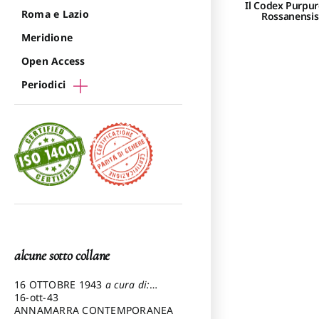
Il Codex Purpu
Roma e Lazio
Rossanensis
Meridione
Open Access
Periodici
alcune sotto collane
16 OTTOBRE 1943
a cura di:
Pezzetti Marcello
16-ott-43
ANNAMARRA CONTEMPORANEA