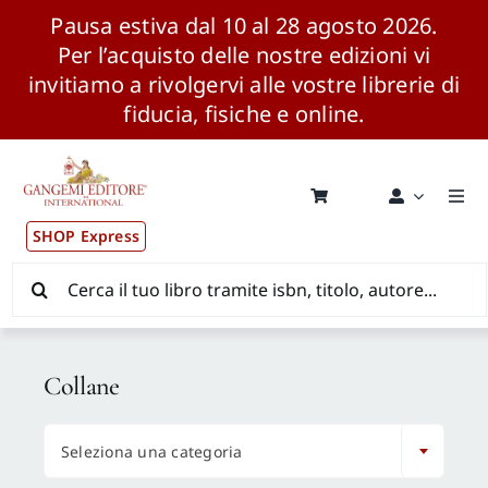
Pausa estiva dal 10 al 28 agosto 2026.
Per l’acquisto delle nostre edizioni vi
invitiamo a rivolgervi alle vostre librerie di
fiducia, fisiche e online.
Salta
al
contenuto
Togg
Navi
SHOP Express
Pubblicazioni
Cerca
per:
News ed Eventi
Collane
Distribuzione Wolrdwide

Seleziona una categoria
CONSIP / MEPA / ANVUR / CINECA