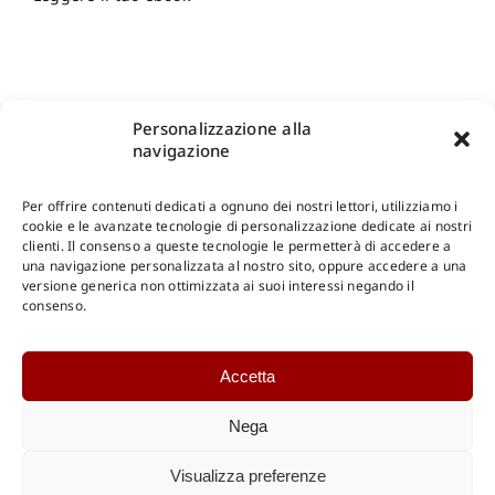
Personalizzazione alla
navigazione
Per offrire contenuti dedicati a ognuno dei nostri lettori, utilizziamo i
cookie e le avanzate tecnologie di personalizzazione dedicate ai nostri
clienti. Il consenso a queste tecnologie le permetterà di accedere a
una navigazione personalizzata al nostro sito, oppure accedere a una
Shop Gangemi Editore
-
Pagamenti Sicuri e anche Rateali
.
versione generica non ottimizzata ai suoi interessi negando il
consenso.
Catalogo Online
Accetta
CONSULTAZIONE
Catalogo Internazionale
Nega
Catalogo Online
DOWNLOAD
Visualizza preferenze
Catalogo Internazionale