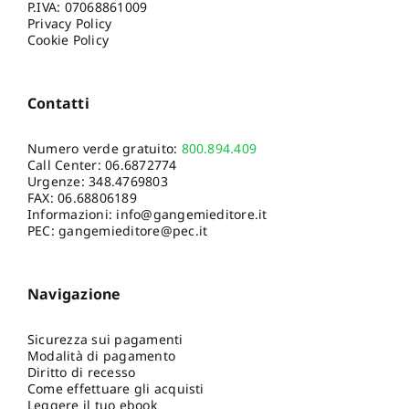
P.IVA: 07068861009
Privacy Policy
Cookie Policy
Contatti
Numero verde gratuito:
800.894.409
Call Center:
06.6872774
Urgenze:
348.4769803
FAX: 06.68806189
Informazioni:
info@gangemieditore.it
PEC: gangemieditore@pec.it
Navigazione
Sicurezza sui pagamenti
Modalità di pagamento
Diritto di recesso
Come effettuare gli acquisti
Leggere il tuo ebook