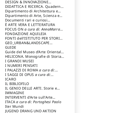
DESIGN & INNOVAZIONE
TECNOLOGICA
DIDATTICA E RICERCA. Quaderni
a cura di: Vallicelli
Andrea
della Scuola
Dipartimento di Architettura e
Analisi della Città Mediterranea
Dipartimento di Arte, Scienza e
Tecnica del Costuire
Documenti rari e curiosi
dall'Archivio Segreto
È ARTE VERA E LETTERATURA
FOCUS ON
a cura di: AnnaMarra
Contemporanea
FONDAZIONE AQUILEIA
FONTI dell’ISTITUTO PER STORIA
DEL RISORGIMENTO
GEO_URBAN&LANDSCAPE
PLANNING (GULP)
GUIDE
a cura di:
Trusiani Elio
Guide del Museo d’Arte Orientale
“Giuseppe Tucci”
HELICONA. Monografie di Storia
dell'Arte
I GRANDI MUSEI
a cura di: Gallo Marco
I NUMERI PENSATI
I PALAZZI DI ROMA
a cura di:
Ippoliti Alessandro
I SAGGI DI OPUS
a cura di:
Scalesse Tommaso
ICARO
IL BIBLIOFILO
IL GENIO DELLE ARTI. Storie e
interpretazione
IMMAGINE
INTERVENTI d'Arte sull'Arte
dedicata alla cultura della
ITACA
a cura di: Portoghesi Paolo
conservazione d’arte
Iter Mundi
a cura di:
Fondazione Paola Droghetti onlus
JUGEND DRANG UND AKTION