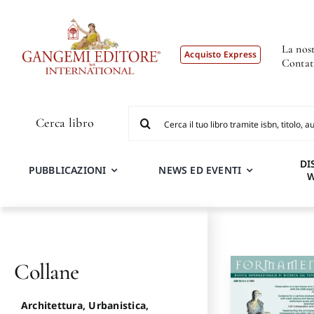
Salta
al
contenuto
La nost
Acquisto Express
Contat
Cerca
Cerca libro
per:
DI
PUBBLICAZIONI
NEWS ED EVENTI
Collane
Architettura, Urbanistica,