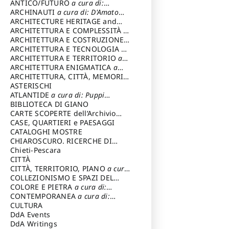
ANTICO/FUTURO
a cura di:
Varagnoli Claudio
ARCHINAUTI
a cura di: D'Amato
Claudio
ARCHITECTURE HERITAGE and
DESIGN
ARCHITETTURA E COMPLESSITÀ
a
cura di: Piva Antonio
ARCHITETTURA E COSTRUZIONE
a
cura di: Poretti Sergio
ARCHITETTURA E TECNOLOGIA
a
cura di: Carrara Gianfranco
ARCHITETTURA E TERRITORIO
a
cura di: Pietrogrande Enrico
ARCHITETTURA ENIGMATICA
a
cura di: Lenci Ruggero
ARCHITETTURA, CITTÀ, MEMORIA
a cura di: Valeriani Enrico
ASTERISCHI
ATLANTIDE
a cura di: Puppi
Lionello
BIBLIOTECA DI GIANO
CARTE SCOPERTE dell’Archivio
Storico Capitolino
CASE, QUARTIERI e PAESAGGI
CATALOGHI MOSTRE
CHIAROSCURO. RICERCHE DI
STORIA E STORIA DELL'ARTE
Chieti-Pescara
a
cura di: Di Carpegna Falconieri
CITTÀ
Tommaso
CITTÀ, TERRITORIO, PIANO
a cura
di: Imbesi Giuseppe
COLLEZIONISMO E SPAZI DEL
COLLEZIONISMO
COLORE E PIETRA
a cura di:
a cura di:
Magnani Lauro
Selvaggi Giuseppe
CONTEMPORANEA
a cura di:
Gubinelli Luna
CULTURA
DdA Events
DdA Writings