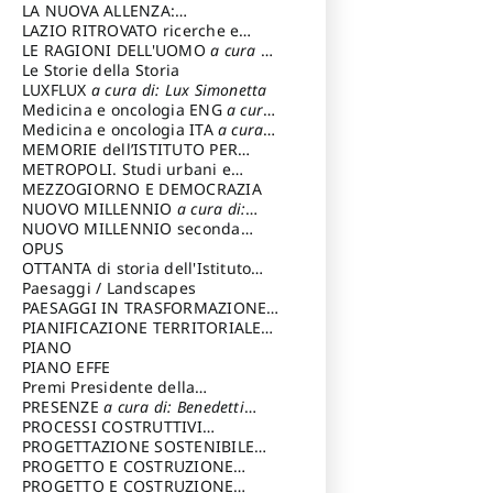
LA NUOVA ALLENZA:
ARCHITETTURA & AMBIENTE
LAZIO RITROVATO ricerche e
restauri
LE RAGIONI DELL'UOMO
a cura di:
Lombardi Satriani Luigi
Le Storie della Storia
LUXFLUX
a cura di: Lux Simonetta
Medicina e oncologia ENG
a cura
di: Lopez Massimo
Medicina e oncologia ITA
a cura
di: Lopez Massimo
MEMORIE dell’ISTITUTO PER
STORIA DEL RISORGIMENTO
METROPOLI. Studi urbani e
regionali
MEZZOGIORNO E DEMOCRAZIA
NUOVO MILLENNIO
a cura di:
Capaldo Pellegrino
NUOVO MILLENNIO seconda
serie
OPUS
a cura di: Mercadante
Francesco
OTTANTA di storia dell'Istituto
storia dell’Istituto
Paesaggi / Landscapes
a cura di:
Cavalieri Patrizia
PAESAGGI IN TRASFORMAZIONE
a
cura di: Corti Enrico A.
PIANIFICAZIONE TERRITORIALE
URBANISTICA ED AMBIENTALE
PIANO
a
cura di: Costa Enrico
PIANO EFFE
Premi Presidente della
Repubblica
PRESENZE
a cura di: Benedetti
Sandro
PROCESSI COSTRUTTIVI
DELL'ARCHITETTURA
PROGETTAZIONE SOSTENIBILE
a cura di:
Ippoliti Alessandro
PARTECIPATA
PROGETTO E COSTRUZIONE
DELL’ARCHITETTURA
PROGETTO E COSTRUZIONE