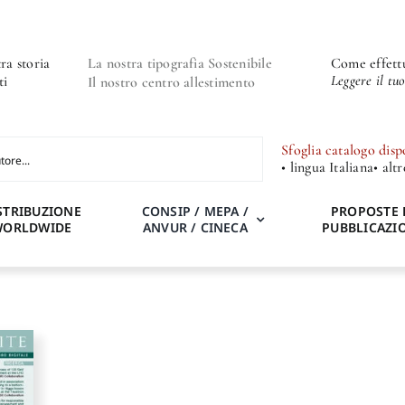
ra storia
La nostra tipografia Sostenibile
Come effettu
Leggere il tu
ti
Il nostro centro allestimento
Sfoglia catalogo disp
• lingua Italiana
• alt
STRIBUZIONE
CONSIP / MEPA /
PROPOSTE 
WORLDWIDE
ANVUR / CINECA
PUBBLICAZI