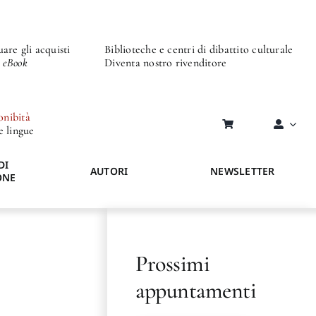
are gli acquisti
Biblioteche e centri di dibattito culturale
o eBook
Diventa nostro rivenditore
onibità
re lingue
DI
AUTORI
NEWSLETTER
ONE
Prossimi
appuntamenti