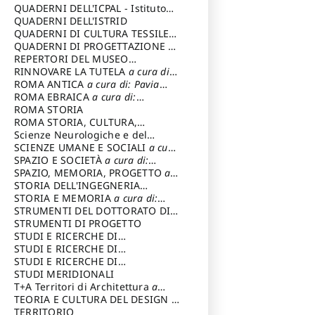
SOSTENIBILE
QUADERNI DELL'ICPAL - Istituto
centrale per il restauro e la
QUADERNI DELL'ISTRID
conservazione del patrimonio
QUADERNI DI CULTURA TESSILE
a
archivistico e librario
cura di: Crispolti Livia
QUADERNI DI PROGETTAZIONE
a
cura di: Giura Longo Tommaso
REPERTORI DEL MUSEO
CENTRALE DEL RISORGIMENTO
RINNOVARE LA TUTELA
a cura di:
a
cura di: Pizzo Marco
Cicalò Enrico
ROMA ANTICA
a cura di: Pavia
Carlo
ROMA EBRAICA
a cura di:
Procaccia Claudio
ROMA STORIA
ROMA STORIA, CULTURA,
IMMAGINE
Scienze Neurologiche e del
a cura di: Fagiolo
Marcello
Comportamento
SCIENZE UMANE E SOCIALI
a cura
di: Iannizzi Salvatore
SPAZIO E SOCIETÀ
a cura di:
Cassetti Roberto
SPAZIO, MEMORIA, PROGETTO
a
cura di: Rossi Massimo
STORIA DELL'INGEGNERIA
STRUTTURALE IN ITALIA
STORIA E MEMORIA
a cura di:
a cura di:
Poretti Sergio
Rossi Lauro
STRUMENTI DEL DOTTORATO DI
RICERCA IN RILIEVO E
STRUMENTI DI PROGETTO
RAPPRESENTAZIONE
STUDI E RICERCHE DI
DELL’ARCHITETTURA E
ARCHEOLOGIA IN SICILIA
STUDI E RICERCHE DI
a cura
DELL’AMBIENTE
di: Pelagatti Paola
ARCHITETTURA del Dipartimento
STUDI E RICERCHE DI
a cura di: Migliari
Riccardo
di Architettura Università degli
ARCHITETTURA del Dipartimento
STUDI MERIDIONALI
Studi G. d' Annunzio
di Architettura Università degli
T+A Territori di Architettura
a
Studi G. d' Annunzio, Chieti-
cura di: Ramazzotti Luigi
TEORIA E CULTURA DEL DESIGN
a
Pescara
cura di: Furlanis Giuseppe
TERRITORIO
a cura di: Fusero Paolo