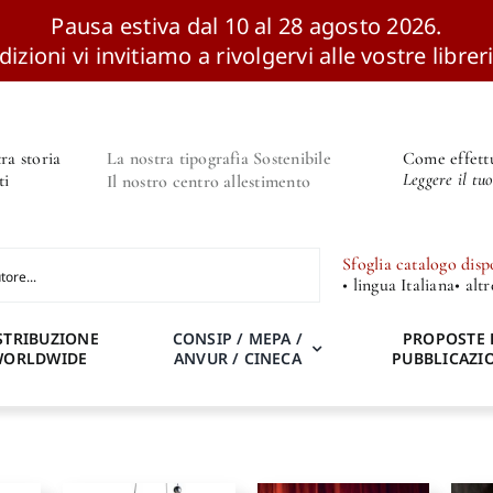
Pausa estiva dal 10 al 28 agosto 2026.
izioni vi invitiamo a rivolgervi alle vostre libreri
ra storia
La nostra tipografia Sostenibile
Come effettu
Leggere il tu
ti
Il nostro centro allestimento
Sfoglia catalogo disp
• lingua Italiana
• alt
STRIBUZIONE
CONSIP / MEPA /
PROPOSTE 
WORLDWIDE
ANVUR / CINECA
PUBBLICAZI