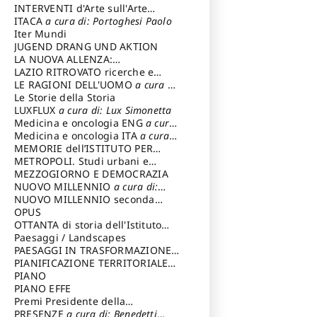
INTERVENTI d'Arte sull'Arte
dedicata alla cultura della
ITACA
a cura di: Portoghesi Paolo
conservazione d’arte
Iter Mundi
a cura di:
Fondazione Paola Droghetti onlus
JUGEND DRANG UND AKTION
LA NUOVA ALLENZA:
ARCHITETTURA & AMBIENTE
LAZIO RITROVATO ricerche e
restauri
LE RAGIONI DELL'UOMO
a cura di:
Lombardi Satriani Luigi
Le Storie della Storia
LUXFLUX
a cura di: Lux Simonetta
Medicina e oncologia ENG
a cura
di: Lopez Massimo
Medicina e oncologia ITA
a cura
di: Lopez Massimo
MEMORIE dell’ISTITUTO PER
STORIA DEL RISORGIMENTO
METROPOLI. Studi urbani e
regionali
MEZZOGIORNO E DEMOCRAZIA
NUOVO MILLENNIO
a cura di:
Capaldo Pellegrino
NUOVO MILLENNIO seconda
serie
OPUS
a cura di: Mercadante
Francesco
OTTANTA di storia dell'Istituto
storia dell’Istituto
Paesaggi / Landscapes
a cura di:
Cavalieri Patrizia
PAESAGGI IN TRASFORMAZIONE
a
cura di: Corti Enrico A.
PIANIFICAZIONE TERRITORIALE
URBANISTICA ED AMBIENTALE
PIANO
a
cura di: Costa Enrico
PIANO EFFE
Premi Presidente della
Repubblica
PRESENZE
a cura di: Benedetti