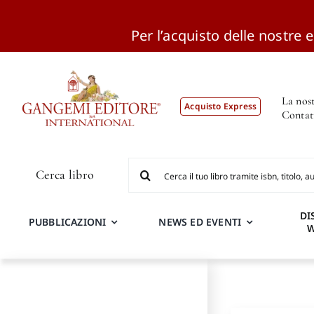
Per l’acquisto delle nostre ed
Salta
al
contenuto
La nost
Acquisto Express
Contat
Cerca
Cerca libro
per:
DI
PUBBLICAZIONI
NEWS ED EVENTI