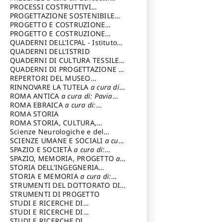
Sandro
PROCESSI COSTRUTTIVI
DELL'ARCHITETTURA
PROGETTAZIONE SOSTENIBILE
a cura di:
Ippoliti Alessandro
PARTECIPATA
PROGETTO E COSTRUZIONE
DELL’ARCHITETTURA
PROGETTO E COSTRUZIONE
SOSTENIBILE
QUADERNI DELL'ICPAL - Istituto
centrale per il restauro e la
QUADERNI DELL'ISTRID
conservazione del patrimonio
QUADERNI DI CULTURA TESSILE
a
archivistico e librario
cura di: Crispolti Livia
QUADERNI DI PROGETTAZIONE
a
cura di: Giura Longo Tommaso
REPERTORI DEL MUSEO
CENTRALE DEL RISORGIMENTO
RINNOVARE LA TUTELA
a cura di:
a
cura di: Pizzo Marco
Cicalò Enrico
ROMA ANTICA
a cura di: Pavia
Carlo
ROMA EBRAICA
a cura di:
Procaccia Claudio
ROMA STORIA
ROMA STORIA, CULTURA,
IMMAGINE
Scienze Neurologiche e del
a cura di: Fagiolo
Marcello
Comportamento
SCIENZE UMANE E SOCIALI
a cura
di: Iannizzi Salvatore
SPAZIO E SOCIETÀ
a cura di:
Cassetti Roberto
SPAZIO, MEMORIA, PROGETTO
a
cura di: Rossi Massimo
STORIA DELL'INGEGNERIA
STRUTTURALE IN ITALIA
STORIA E MEMORIA
a cura di:
a cura di:
Poretti Sergio
Rossi Lauro
STRUMENTI DEL DOTTORATO DI
RICERCA IN RILIEVO E
STRUMENTI DI PROGETTO
RAPPRESENTAZIONE
STUDI E RICERCHE DI
DELL’ARCHITETTURA E
ARCHEOLOGIA IN SICILIA
STUDI E RICERCHE DI
a cura
DELL’AMBIENTE
di: Pelagatti Paola
ARCHITETTURA del Dipartimento
STUDI E RICERCHE DI
a cura di: Migliari