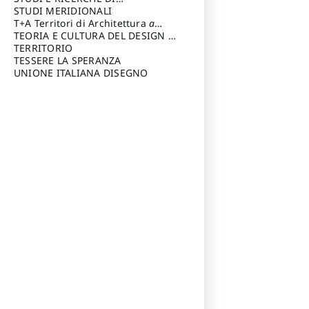
Riccardo
di Architettura Università degli
ARCHITETTURA del Dipartimento
STUDI MERIDIONALI
Studi G. d' Annunzio
di Architettura Università degli
T+A Territori di Architettura
a
Studi G. d' Annunzio, Chieti-
cura di: Ramazzotti Luigi
TEORIA E CULTURA DEL DESIGN
a
Pescara
cura di: Furlanis Giuseppe
TERRITORIO
a cura di: Fusero Paolo
TESSERE LA SPERANZA
UNIONE ITALIANA DISEGNO