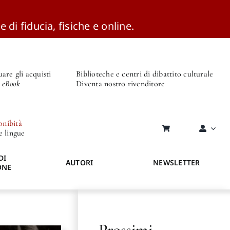
e di fiducia, fisiche e online.
are gli acquisti
Biblioteche e centri di dibattito culturale
o eBook
Diventa nostro rivenditore
onibità
re lingue
DI
AUTORI
NEWSLETTER
ONE
Prossimi