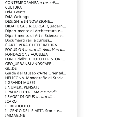
Magnani Lauro
Selvaggi Giuseppe
CONTEMPORANEA
a cura di:
Gubinelli Luna
CULTURA
DdA Events
DdA Writings
DESIGN & INNOVAZIONE
TECNOLOGICA
DIDATTICA E RICERCA. Quaderni
a cura di: Vallicelli
Andrea
della Scuola
Dipartimento di Architettura e
Analisi della Città Mediterranea
Dipartimento di Arte, Scienza e
Tecnica del Costuire
Documenti rari e curiosi
dall'Archivio Segreto
È ARTE VERA E LETTERATURA
FOCUS ON
a cura di: AnnaMarra
Contemporanea
FONDAZIONE AQUILEIA
FONTI dell’ISTITUTO PER STORIA
DEL RISORGIMENTO
GEO_URBAN&LANDSCAPE
PLANNING (GULP)
GUIDE
a cura di:
Trusiani Elio
Guide del Museo d’Arte Orientale
“Giuseppe Tucci”
HELICONA. Monografie di Storia
dell'Arte
I GRANDI MUSEI
a cura di: Gallo Marco
I NUMERI PENSATI
I PALAZZI DI ROMA
a cura di:
Ippoliti Alessandro
I SAGGI DI OPUS
a cura di:
Scalesse Tommaso
ICARO
IL BIBLIOFILO
IL GENIO DELLE ARTI. Storie e
interpretazione
IMMAGINE