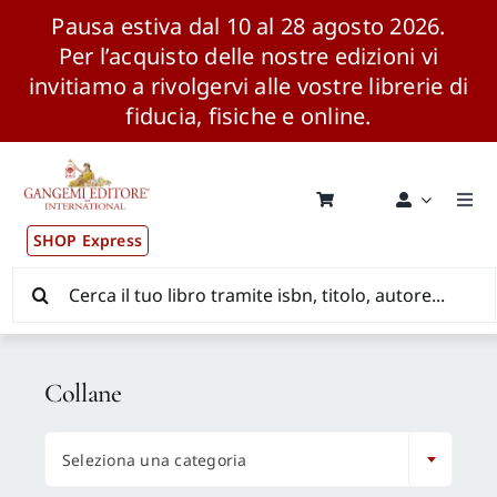
Pausa estiva dal 10 al 28 agosto 2026.
Per l’acquisto delle nostre edizioni vi
invitiamo a rivolgervi alle vostre librerie di
fiducia, fisiche e online.
Salta
al
contenuto
Togg
Navi
SHOP Express
Pubblicazioni
Cerca
per:
News ed Eventi
Collane
Distribuzione Wolrdwide

Seleziona una categoria
CONSIP / MEPA / ANVUR / CINECA