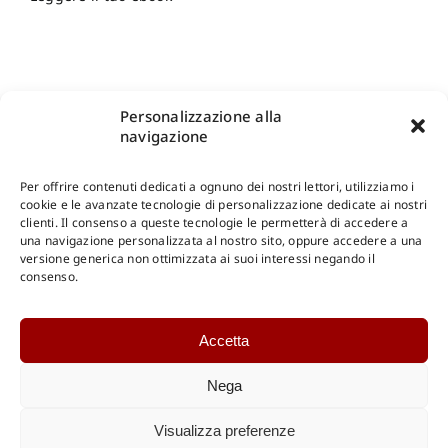
Personalizzazione alla
navigazione
Per offrire contenuti dedicati a ognuno dei nostri lettori, utilizziamo i
cookie e le avanzate tecnologie di personalizzazione dedicate ai nostri
clienti. Il consenso a queste tecnologie le permetterà di accedere a
una navigazione personalizzata al nostro sito, oppure accedere a una
Shop Gangemi Editore
-
Pagamenti Sicuri e anche Rateali
.
versione generica non ottimizzata ai suoi interessi negando il
consenso.
Catalogo Online
Accetta
CONSULTAZIONE
Catalogo Internazionale
Nega
Catalogo Online
DOWNLOAD
Visualizza preferenze
Catalogo Internazionale