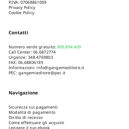
P.IVA: 07068861009
Privacy Policy
Cookie Policy
Contatti
Numero verde gratuito:
800.894.409
Call Center:
06.6872774
Urgenze:
348.4769803
FAX: 06.68806189
Informazioni:
info@gangemieditore.it
PEC: gangemieditore@pec.it
Navigazione
Sicurezza sui pagamenti
Modalità di pagamento
Diritto di recesso
Come effettuare gli acquisti
Leggere il tuo ebook