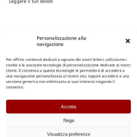
Leggere il tuo ebook
Personalizzazione alla
navigazione
Per offrire contenuti dedicati a ognuno dei nostri lettori, utilizziamo i
cookie e le avanzate tecnologie di personalizzazione dedicate ai nostri
clienti. Il consenso a queste tecnologie le permetterà di accedere a
una navigazione personalizzata al nostro sito, oppure accedere a una
Shop Gangemi Editore
-
Pagamenti Sicuri e anche Rateali
.
versione generica non ottimizzata ai suoi interessi negando il
consenso.
Catalogo Online
Accetta
CONSULTAZIONE
Catalogo Internazionale
Nega
Catalogo Online
DOWNLOAD
Visualizza preferenze
Catalogo Internazionale