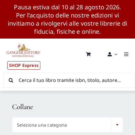
Pausa estiva dal 10 al 28 agosto 2026.
Per l’acquisto delle nostre edizioni vi
invitiamo a rivolgervi alle vostre librerie di
fiducia, fisiche e online.
Salta
al
contenuto
Togg
Navi
SHOP Express
Pubblicazioni
Cerca
per:
News ed Eventi
Collane
Distribuzione Wolrdwide

Seleziona una categoria
CONSIP / MEPA / ANVUR / CINECA