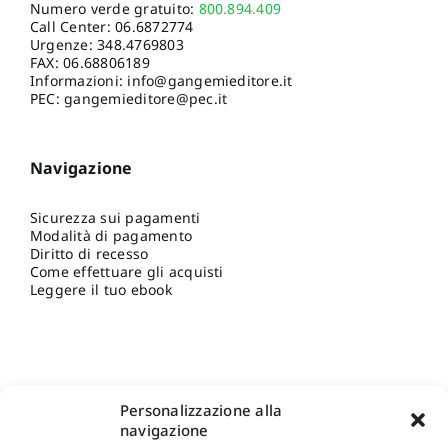
Gianl
Numero verde gratuito:
800.894.409
Pal
Call Center:
06.6872774
Urgenze:
348.4769803
Cass
FAX: 06.68806189
Di G
Informazioni:
info@gangemieditore.it
F
PEC: gangemieditore@pec.it
Don
Fra
Vinc
Navigazione
Io
Pre
Kap
Leo
Sicurezza sui pagamenti
Jac
Modalità di pagamento
Diritto di recesso
M
Come effettuare gli acquisti
Leggere il tuo ebook
Me
Ni
N
Ro
Cate
Car
Salu
Personalizzazione alla
Ezi
navigazione