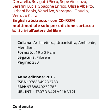
Donatella
,
Rovigatti Piero
,
Sepe Vincenzo
,
Serafini Lucia
,
Spacone Enrico
,
Ulisse Alberto
,
Urbani Paolo
,
Vanzi Ivo
,
Varagnoli Claudio
,
Verazzo Clara
English abstracts - con CD-ROM
multimediale solo per edizione cartacea
Scrivi all'autore del libro
Architettura, Urbanistica, Ambiente
,
Meridione
Formato:
19 x 29 cm
Legatura:
Filorefe
Pagine:
280
Anno edizione:
2016
ISBN:
9788849232783
EAN:
9788849232783
UB. INT. :
T507D V42i V91b V12f
Contenuto