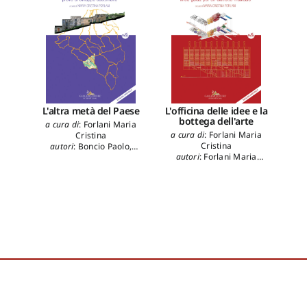
L'altra metà del Paese
L'officina delle idee e la
bottega dell'arte
a cura di
:
Forlani Maria
a cu
a cura di
:
Forlani Maria
Cristina
a
Cristina
autori
:
Boncio Paolo
,
autori
:
Forlani Maria
Borrone Marcello
,
N
Cristina
,
Lepore Michele
,
Carbonara Sebastiano
,
Aes
Mastrolonardo Luciana
,
Chella Fabrizio
,
Cilli Aldo
,
E
Radogna Donatella
,
Ulisse
Clementi Matteo
,
De Nardis
Bal
Alberto
,
Viskovic Alberto
Rita
,
Di Mascio Danilo
,
Di
Pa
Plinio Giampiero
,
Forlani
Tucc
Maria Cristina
,
Leone Alice
,
Vil
Lepore Michele
,
Mascarucci
G
Maria
,
Mastrolonardo
Cap
Luciana
,
Milano Patrizia
,
Clau
Pace Bruno
,
Radogna
Pecor
Donatella
,
Rogora
Tu
Alessandro
,
Romano
Fra
AntonGiulio
,
Stefano
D