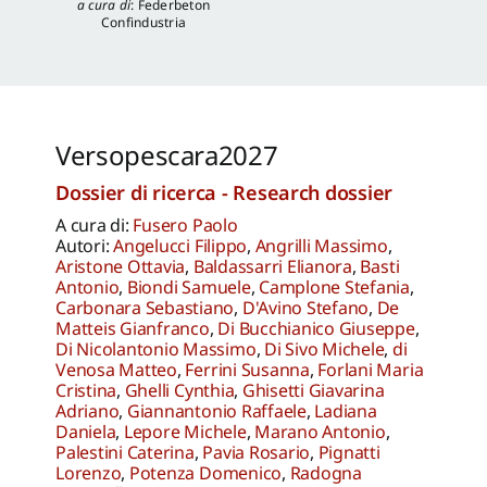
a cura di
:
Federbeton
Katia Onori
,
Francesca
Confindustria
Piantoni
,
Valentina
Piscitelli
Versopescara2027
Dossier di ricerca - Research dossier
A cura di:
Fusero Paolo
Autori:
Angelucci Filippo
,
Angrilli Massimo
,
Aristone Ottavia
,
Baldassarri Elianora
,
Basti
Antonio
,
Biondi Samuele
,
Camplone Stefania
,
Carbonara Sebastiano
,
D'Avino Stefano
,
De
Matteis Gianfranco
,
Di Bucchianico Giuseppe
,
Di Nicolantonio Massimo
,
Di Sivo Michele
,
di
Venosa Matteo
,
Ferrini Susanna
,
Forlani Maria
Cristina
,
Ghelli Cynthia
,
Ghisetti Giavarina
Adriano
,
Giannantonio Raffaele
,
Ladiana
Daniela
,
Lepore Michele
,
Marano Antonio
,
Palestini Caterina
,
Pavia Rosario
,
Pignatti
Lorenzo
,
Potenza Domenico
,
Radogna