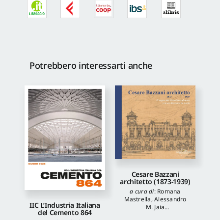
Potrebbero interessarti anche
Cesare Bazzani
architetto (1873-1939)
a cura di
:
Romana
Mastrella
,
Alessandro
IIC L’Industria Italiana
M. Jaia
del Cemento 864
autori
:
Luca Quattrocchi
,