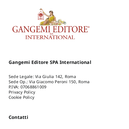
Davide
,
Viskovic Alberto
Rovi
Ara
E
Ari
An
Obad
Cal
Gio
D
Giro
P
M
L
Gangemi Editore SPA International
Ma
Tull
Pul
H
Sede Legale: Via Giulia 142, Roma
A
Sede Op.: Via Giacomo Peroni 150, Roma
Man
P.IVA: 07068861009
N
Privacy Policy
Red
Cookie Policy
Pie
Mic
Contatti
M
Pi
Bon