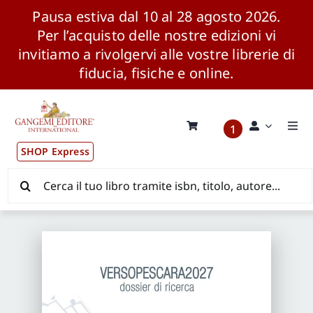
Pausa estiva dal 10 al 28 agosto 2026.
Per l’acquisto delle nostre edizioni vi
invitiamo a rivolgervi alle vostre librerie di
fiducia, fisiche e online.
Salta
al
contenuto
1
Togg
Navi
SHOP Express
Pubblicazioni
Cerca
per:
News ed Eventi
Distribuzione Wolrdwide
CONSIP / MEPA / ANVUR / CINECA