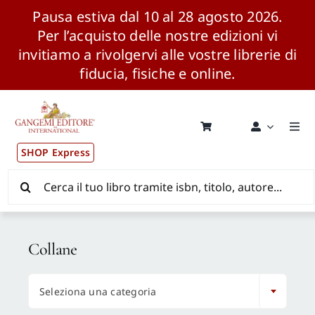
Pausa estiva dal 10 al 28 agosto 2026.
Per l’acquisto delle nostre edizioni vi
invitiamo a rivolgervi alle vostre librerie di
fiducia, fisiche e online.
Salta
al
contenuto
Togg
Navi
SHOP Express
Pubblicazioni
Cerca
per:
News ed Eventi
Collane
Distribuzione Wolrdwide

Seleziona una categoria
CONSIP / MEPA / ANVUR / CINECA