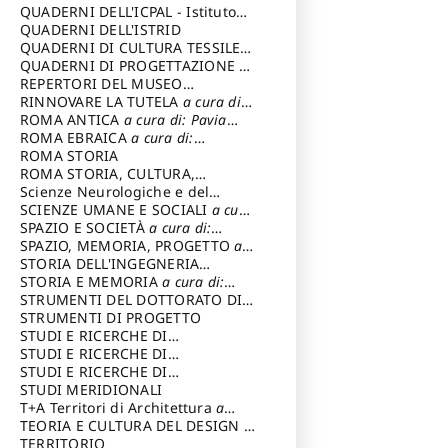
SOSTENIBILE
QUADERNI DELL'ICPAL - Istituto
centrale per il restauro e la
QUADERNI DELL'ISTRID
conservazione del patrimonio
QUADERNI DI CULTURA TESSILE
a
archivistico e librario
cura di: Crispolti Livia
QUADERNI DI PROGETTAZIONE
a
cura di: Giura Longo Tommaso
REPERTORI DEL MUSEO
CENTRALE DEL RISORGIMENTO
RINNOVARE LA TUTELA
a cura di:
a
cura di: Pizzo Marco
Cicalò Enrico
ROMA ANTICA
a cura di: Pavia
Carlo
ROMA EBRAICA
a cura di:
Procaccia Claudio
ROMA STORIA
ROMA STORIA, CULTURA,
IMMAGINE
Scienze Neurologiche e del
a cura di: Fagiolo
Marcello
Comportamento
SCIENZE UMANE E SOCIALI
a cura
di: Iannizzi Salvatore
SPAZIO E SOCIETÀ
a cura di:
Cassetti Roberto
SPAZIO, MEMORIA, PROGETTO
a
cura di: Rossi Massimo
STORIA DELL'INGEGNERIA
STRUTTURALE IN ITALIA
STORIA E MEMORIA
a cura di:
a cura di:
Poretti Sergio
Rossi Lauro
STRUMENTI DEL DOTTORATO DI
RICERCA IN RILIEVO E
STRUMENTI DI PROGETTO
RAPPRESENTAZIONE
STUDI E RICERCHE DI
DELL’ARCHITETTURA E
ARCHEOLOGIA IN SICILIA
STUDI E RICERCHE DI
a cura
DELL’AMBIENTE
di: Pelagatti Paola
ARCHITETTURA del Dipartimento
STUDI E RICERCHE DI
a cura di: Migliari
Riccardo
di Architettura Università degli
ARCHITETTURA del Dipartimento
STUDI MERIDIONALI
Studi G. d' Annunzio
di Architettura Università degli
T+A Territori di Architettura
a
Studi G. d' Annunzio, Chieti-
cura di: Ramazzotti Luigi
TEORIA E CULTURA DEL DESIGN
a
Pescara
cura di: Furlanis Giuseppe
TERRITORIO
a cura di: Fusero Paolo