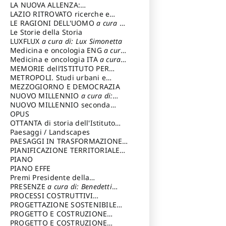
LA NUOVA ALLENZA:
ARCHITETTURA & AMBIENTE
LAZIO RITROVATO ricerche e
restauri
LE RAGIONI DELL'UOMO
a cura di:
Lombardi Satriani Luigi
Le Storie della Storia
LUXFLUX
a cura di: Lux Simonetta
Medicina e oncologia ENG
a cura
di: Lopez Massimo
Medicina e oncologia ITA
a cura
di: Lopez Massimo
MEMORIE dell’ISTITUTO PER
STORIA DEL RISORGIMENTO
METROPOLI. Studi urbani e
regionali
MEZZOGIORNO E DEMOCRAZIA
NUOVO MILLENNIO
a cura di:
Capaldo Pellegrino
NUOVO MILLENNIO seconda
serie
OPUS
a cura di: Mercadante
Francesco
OTTANTA di storia dell'Istituto
storia dell’Istituto
Paesaggi / Landscapes
a cura di:
Cavalieri Patrizia
PAESAGGI IN TRASFORMAZIONE
a
cura di: Corti Enrico A.
PIANIFICAZIONE TERRITORIALE
URBANISTICA ED AMBIENTALE
PIANO
a
cura di: Costa Enrico
PIANO EFFE
Premi Presidente della
Repubblica
PRESENZE
a cura di: Benedetti
Sandro
PROCESSI COSTRUTTIVI
DELL'ARCHITETTURA
PROGETTAZIONE SOSTENIBILE
a cura di:
Ippoliti Alessandro
PARTECIPATA
PROGETTO E COSTRUZIONE
DELL’ARCHITETTURA
PROGETTO E COSTRUZIONE