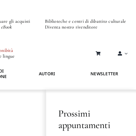
are gli acquisti
Biblioteche e centri di dibattito culturale
o eBook
Diventa nostro rivenditore
onibità
re lingue
DI
AUTORI
NEWSLETTER
ONE
Prossimi
appuntamenti