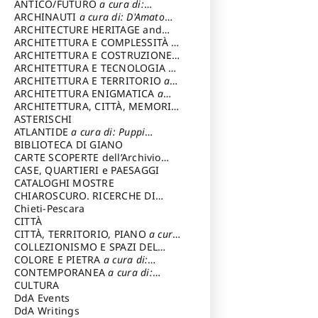
ANTICO/FUTURO
a cura di:
Varagnoli Claudio
ARCHINAUTI
a cura di: D'Amato
Claudio
ARCHITECTURE HERITAGE and
DESIGN
ARCHITETTURA E COMPLESSITÀ
a
cura di: Piva Antonio
ARCHITETTURA E COSTRUZIONE
a
cura di: Poretti Sergio
ARCHITETTURA E TECNOLOGIA
a
cura di: Carrara Gianfranco
ARCHITETTURA E TERRITORIO
a
cura di: Pietrogrande Enrico
ARCHITETTURA ENIGMATICA
a
cura di: Lenci Ruggero
ARCHITETTURA, CITTÀ, MEMORIA
a cura di: Valeriani Enrico
ASTERISCHI
ATLANTIDE
a cura di: Puppi
Lionello
BIBLIOTECA DI GIANO
CARTE SCOPERTE dell’Archivio
Storico Capitolino
CASE, QUARTIERI e PAESAGGI
CATALOGHI MOSTRE
CHIAROSCURO. RICERCHE DI
STORIA E STORIA DELL'ARTE
Chieti-Pescara
a
cura di: Di Carpegna Falconieri
CITTÀ
Tommaso
CITTÀ, TERRITORIO, PIANO
a cura
di: Imbesi Giuseppe
COLLEZIONISMO E SPAZI DEL
COLLEZIONISMO
COLORE E PIETRA
a cura di:
a cura di:
Magnani Lauro
Selvaggi Giuseppe
CONTEMPORANEA
a cura di:
Gubinelli Luna
CULTURA
DdA Events
DdA Writings