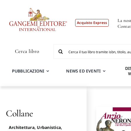
Salta
al
contenuto
La nost
Acquisto Express
Contat
Cerca
Cerca libro
per:
DI
PUBBLICAZIONI
NEWS ED EVENTI
Collane
Architettura, Urbanistica,