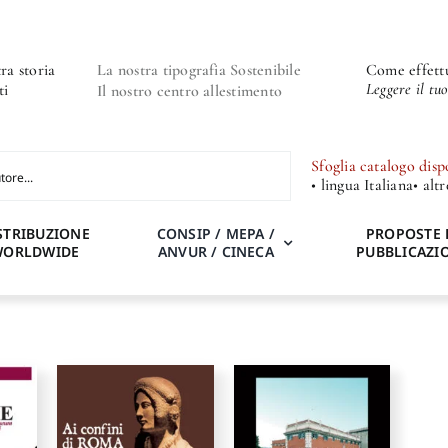
ra storia
La nostra tipografia Sostenibile
Come effettu
Leggere il tu
ti
Il nostro centro allestimento
Sfoglia catalogo disp
• lingua Italiana
• alt
STRIBUZIONE
CONSIP / MEPA /
PROPOSTE 
WORLDWIDE
ANVUR / CINECA
PUBBLICAZI