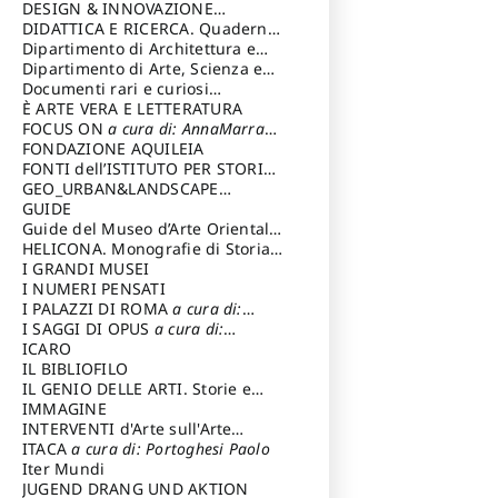
DESIGN & INNOVAZIONE
TECNOLOGICA
DIDATTICA E RICERCA. Quaderni
a cura di: Vallicelli
Andrea
della Scuola
Dipartimento di Architettura e
Analisi della Città Mediterranea
Dipartimento di Arte, Scienza e
Tecnica del Costuire
Documenti rari e curiosi
dall'Archivio Segreto
È ARTE VERA E LETTERATURA
FOCUS ON
a cura di: AnnaMarra
Contemporanea
FONDAZIONE AQUILEIA
FONTI dell’ISTITUTO PER STORIA
DEL RISORGIMENTO
GEO_URBAN&LANDSCAPE
PLANNING (GULP)
GUIDE
a cura di:
Trusiani Elio
Guide del Museo d’Arte Orientale
“Giuseppe Tucci”
HELICONA. Monografie di Storia
dell'Arte
I GRANDI MUSEI
a cura di: Gallo Marco
I NUMERI PENSATI
I PALAZZI DI ROMA
a cura di:
Ippoliti Alessandro
I SAGGI DI OPUS
a cura di:
Scalesse Tommaso
ICARO
IL BIBLIOFILO
IL GENIO DELLE ARTI. Storie e
interpretazione
IMMAGINE
INTERVENTI d'Arte sull'Arte
dedicata alla cultura della
ITACA
a cura di: Portoghesi Paolo
conservazione d’arte
Iter Mundi
a cura di:
Fondazione Paola Droghetti onlus
JUGEND DRANG UND AKTION