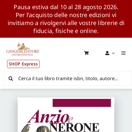
Pausa estiva dal 10 al 28 agosto 2026.
Per l’acquisto delle nostre edizioni vi
invitiamo a rivolgervi alle vostre librerie di
fiducia, fisiche e online.
Salta
al
contenuto
Togg
Navi
SHOP Express
Pubblicazioni
Cerca
per:
News ed Eventi
Distribuzione Wolrdwide
CONSIP / MEPA / ANVUR / CINECA