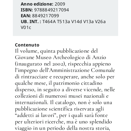
Anno edizione:
2009
ISBN:
9788849217094
EAN:
8849217099
UB. INT. :
T464A T513a V14d V13a V26a
V01c
Contenuto
Il volume, quinta pubblicazione del
Giovane Museo Archeologico di Anzio
(inaugurato nel 2002), rispecchia appieno
l’impegno dell’Amministrazione Comunale
di rintracciare e recuperare, anche solo per
qualche mese, il patrimonio cittadino
disperso, in seguito a diverse vicende, nelle
collezioni di numerosi musei nazionali e
internazionali. Il catalogo, non è solo una
✕
pubblicazione scientifica riservata agli
“addetti ai lavori”, per i quali sarà fonte
per ulteriori ricerche, ma è uno splendido
viaggio in un periodo della nostra storia,