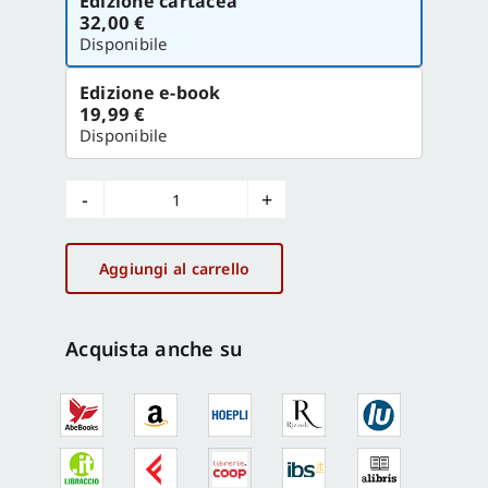
Edizione cartacea
la
32,00 €
versione
Disponibile
Edizione e-book
19,99 €
Disponibile
Anzio
e
Nerone
Aggiungi al carrello
quantità
Acquista anche su