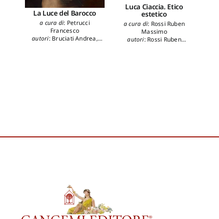
Luca Ciaccia. Etico
La Luce del Barocco
estetico
a cura di
:
Petrucci
a cura di
:
Rossi Ruben
Col
Francesco
Massimo
Col
autori
:
Bruciati Andrea
,
autori
:
Rossi Ruben
Agresti Alessandro
,
Massimo
,
Farachi
a 
Cappelletti Francesca
,
Francesco Giulio
B
Caretta Francesca
,
Francucci Massimo
,
Z
Fratarcangeli Margherita
,
au
Petrucci Francesco
,
Schleier
Ru
Erich
,
Serafinelli
Guendalina
B
Beat
Fede
B
Ang
Ros
Gio
An