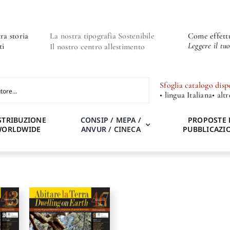
ra storia
La nostra tipografia Sostenibile
Come effettu
Leggere il tu
ti
Il nostro centro allestimento
Sfoglia catalogo disp
• lingua Italiana
• alt
STRIBUZIONE
CONSIP / MEPA /
PROPOSTE 
WORLDWIDE
ANVUR / CINECA
PUBBLICAZI