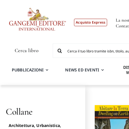
Salta
al
contenuto
La nost
Acquisto Express
Contat
Cerca
Cerca libro
per:
DI
PUBBLICAZIONI
NEWS ED EVENTI
Collane
Architettura, Urbanistica,