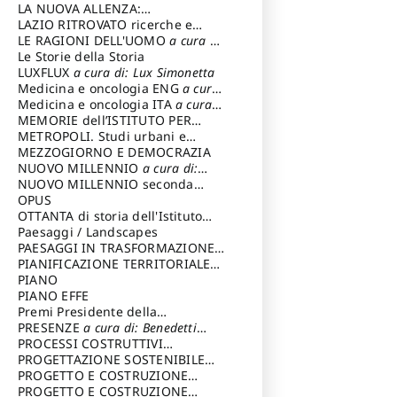
LA NUOVA ALLENZA:
ARCHITETTURA & AMBIENTE
LAZIO RITROVATO ricerche e
restauri
LE RAGIONI DELL'UOMO
a cura di:
Lombardi Satriani Luigi
Le Storie della Storia
LUXFLUX
a cura di: Lux Simonetta
Medicina e oncologia ENG
a cura
di: Lopez Massimo
Medicina e oncologia ITA
a cura
di: Lopez Massimo
MEMORIE dell’ISTITUTO PER
STORIA DEL RISORGIMENTO
METROPOLI. Studi urbani e
regionali
MEZZOGIORNO E DEMOCRAZIA
NUOVO MILLENNIO
a cura di:
Capaldo Pellegrino
NUOVO MILLENNIO seconda
serie
OPUS
a cura di: Mercadante
Francesco
OTTANTA di storia dell'Istituto
storia dell’Istituto
Paesaggi / Landscapes
a cura di:
Cavalieri Patrizia
PAESAGGI IN TRASFORMAZIONE
a
cura di: Corti Enrico A.
PIANIFICAZIONE TERRITORIALE
URBANISTICA ED AMBIENTALE
PIANO
a
cura di: Costa Enrico
PIANO EFFE
Premi Presidente della
Repubblica
PRESENZE
a cura di: Benedetti
Sandro
PROCESSI COSTRUTTIVI
DELL'ARCHITETTURA
PROGETTAZIONE SOSTENIBILE
a cura di:
Ippoliti Alessandro
PARTECIPATA
PROGETTO E COSTRUZIONE
DELL’ARCHITETTURA
PROGETTO E COSTRUZIONE