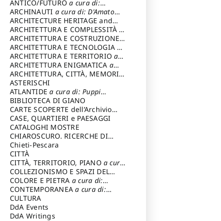
ANTICO/FUTURO
a cura di:
Varagnoli Claudio
ARCHINAUTI
a cura di: D'Amato
Claudio
ARCHITECTURE HERITAGE and
DESIGN
ARCHITETTURA E COMPLESSITÀ
a
cura di: Piva Antonio
ARCHITETTURA E COSTRUZIONE
a
cura di: Poretti Sergio
ARCHITETTURA E TECNOLOGIA
a
cura di: Carrara Gianfranco
ARCHITETTURA E TERRITORIO
a
cura di: Pietrogrande Enrico
ARCHITETTURA ENIGMATICA
a
cura di: Lenci Ruggero
ARCHITETTURA, CITTÀ, MEMORIA
a cura di: Valeriani Enrico
ASTERISCHI
ATLANTIDE
a cura di: Puppi
Lionello
BIBLIOTECA DI GIANO
CARTE SCOPERTE dell’Archivio
Storico Capitolino
CASE, QUARTIERI e PAESAGGI
CATALOGHI MOSTRE
CHIAROSCURO. RICERCHE DI
STORIA E STORIA DELL'ARTE
Chieti-Pescara
a
cura di: Di Carpegna Falconieri
CITTÀ
Tommaso
CITTÀ, TERRITORIO, PIANO
a cura
di: Imbesi Giuseppe
COLLEZIONISMO E SPAZI DEL
COLLEZIONISMO
COLORE E PIETRA
a cura di:
a cura di:
Magnani Lauro
Selvaggi Giuseppe
CONTEMPORANEA
a cura di:
Gubinelli Luna
CULTURA
DdA Events
DdA Writings