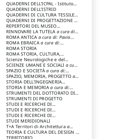
SOSTENIBILE
QUADERNI DELL'ICPAL - Istituto
centrale per il restauro e la
QUADERNI DELL'ISTRID
conservazione del patrimonio
QUADERNI DI CULTURA TESSILE
a
archivistico e librario
cura di: Crispolti Livia
QUADERNI DI PROGETTAZIONE
a
cura di: Giura Longo Tommaso
REPERTORI DEL MUSEO
CENTRALE DEL RISORGIMENTO
RINNOVARE LA TUTELA
a cura di:
a
cura di: Pizzo Marco
Cicalò Enrico
ROMA ANTICA
a cura di: Pavia
Carlo
ROMA EBRAICA
a cura di:
Procaccia Claudio
ROMA STORIA
ROMA STORIA, CULTURA,
IMMAGINE
Scienze Neurologiche e del
a cura di: Fagiolo
Marcello
Comportamento
SCIENZE UMANE E SOCIALI
a cura
di: Iannizzi Salvatore
SPAZIO E SOCIETÀ
a cura di:
Cassetti Roberto
SPAZIO, MEMORIA, PROGETTO
a
cura di: Rossi Massimo
STORIA DELL'INGEGNERIA
STRUTTURALE IN ITALIA
STORIA E MEMORIA
a cura di:
a cura di:
Poretti Sergio
Rossi Lauro
STRUMENTI DEL DOTTORATO DI
RICERCA IN RILIEVO E
STRUMENTI DI PROGETTO
RAPPRESENTAZIONE
STUDI E RICERCHE DI
DELL’ARCHITETTURA E
ARCHEOLOGIA IN SICILIA
STUDI E RICERCHE DI
a cura
DELL’AMBIENTE
di: Pelagatti Paola
ARCHITETTURA del Dipartimento
STUDI E RICERCHE DI
a cura di: Migliari
Riccardo
di Architettura Università degli
ARCHITETTURA del Dipartimento
STUDI MERIDIONALI
Studi G. d' Annunzio
di Architettura Università degli
T+A Territori di Architettura
a
Studi G. d' Annunzio, Chieti-
cura di: Ramazzotti Luigi
TEORIA E CULTURA DEL DESIGN
a
Pescara
cura di: Furlanis Giuseppe
TERRITORIO
a cura di: Fusero Paolo