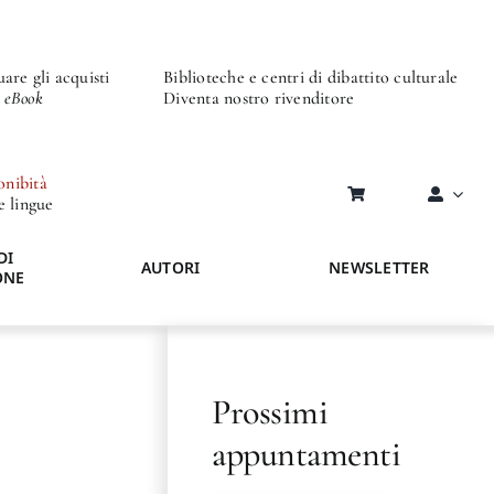
are gli acquisti
Biblioteche e centri di dibattito culturale
o eBook
Diventa nostro rivenditore
onibità
re lingue
DI
AUTORI
NEWSLETTER
ONE
Prossimi
appuntamenti