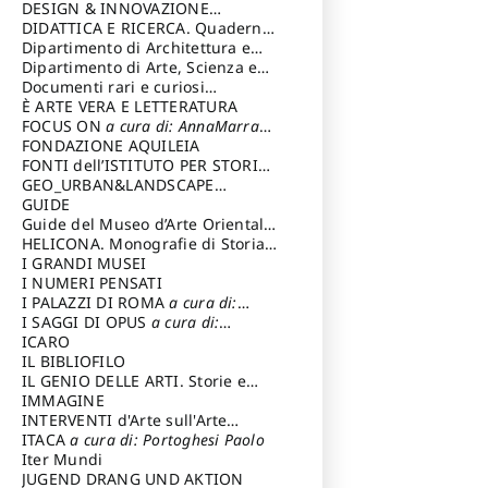
DESIGN & INNOVAZIONE
TECNOLOGICA
DIDATTICA E RICERCA. Quaderni
a cura di: Vallicelli
Andrea
della Scuola
Dipartimento di Architettura e
Analisi della Città Mediterranea
Dipartimento di Arte, Scienza e
Tecnica del Costuire
Documenti rari e curiosi
dall'Archivio Segreto
È ARTE VERA E LETTERATURA
FOCUS ON
a cura di: AnnaMarra
Contemporanea
FONDAZIONE AQUILEIA
FONTI dell’ISTITUTO PER STORIA
DEL RISORGIMENTO
GEO_URBAN&LANDSCAPE
PLANNING (GULP)
GUIDE
a cura di:
Trusiani Elio
Guide del Museo d’Arte Orientale
“Giuseppe Tucci”
HELICONA. Monografie di Storia
dell'Arte
I GRANDI MUSEI
a cura di: Gallo Marco
I NUMERI PENSATI
I PALAZZI DI ROMA
a cura di:
Ippoliti Alessandro
I SAGGI DI OPUS
a cura di:
Scalesse Tommaso
ICARO
IL BIBLIOFILO
IL GENIO DELLE ARTI. Storie e
interpretazione
IMMAGINE
INTERVENTI d'Arte sull'Arte
dedicata alla cultura della
ITACA
a cura di: Portoghesi Paolo
conservazione d’arte
Iter Mundi
a cura di:
Fondazione Paola Droghetti onlus
JUGEND DRANG UND AKTION