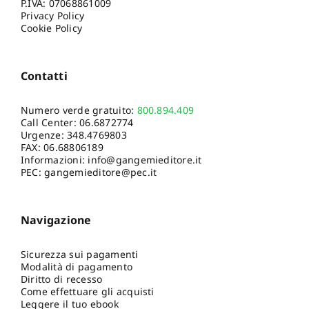
P.IVA: 07068861009
Privacy Policy
Cookie Policy
Contatti
Numero verde gratuito:
800.894.409
Call Center:
06.6872774
Urgenze:
348.4769803
FAX: 06.68806189
Informazioni:
info@gangemieditore.it
PEC: gangemieditore@pec.it
Navigazione
Sicurezza sui pagamenti
Modalità di pagamento
Diritto di recesso
Come effettuare gli acquisti
Leggere il tuo ebook