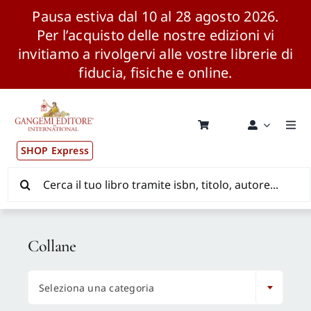
Pausa estiva dal 10 al 28 agosto 2026.
Per l’acquisto delle nostre edizioni vi
invitiamo a rivolgervi alle vostre librerie di
fiducia, fisiche e online.
Salta
al
contenuto
Togg
Navi
SHOP Express
Pubblicazioni
Cerca
per:
News ed Eventi
Collane
Distribuzione Wolrdwide

Seleziona una categoria
CONSIP / MEPA / ANVUR / CINECA