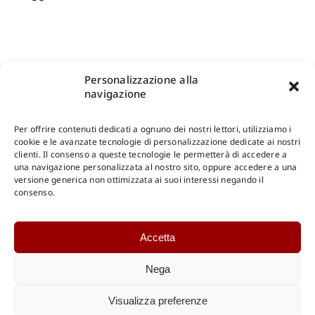
Personalizzazione alla
navigazione
Per offrire contenuti dedicati a ognuno dei nostri lettori, utilizziamo i
cookie e le avanzate tecnologie di personalizzazione dedicate ai nostri
clienti. Il consenso a queste tecnologie le permetterà di accedere a
una navigazione personalizzata al nostro sito, oppure accedere a una
Shop Gangemi Editore
-
Pagamenti Sicuri e anche Rateali
.
versione generica non ottimizzata ai suoi interessi negando il
consenso.
Catalogo Online
Accetta
CONSULTAZIONE
Catalogo Internazionale
Nega
Catalogo Online
DOWNLOAD
Visualizza preferenze
Catalogo Internazionale