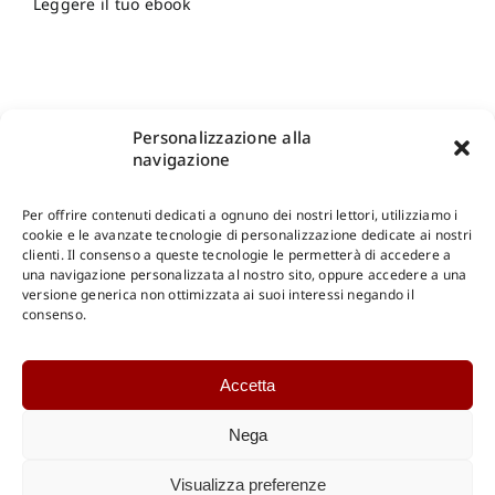
Leggere il tuo ebook
Personalizzazione alla
navigazione
Per offrire contenuti dedicati a ognuno dei nostri lettori, utilizziamo i
cookie e le avanzate tecnologie di personalizzazione dedicate ai nostri
clienti. Il consenso a queste tecnologie le permetterà di accedere a
una navigazione personalizzata al nostro sito, oppure accedere a una
Shop Gangemi Editore
-
Pagamenti Sicuri e anche Rateali
.
versione generica non ottimizzata ai suoi interessi negando il
consenso.
Catalogo Online
Accetta
CONSULTAZIONE
Catalogo Internazionale
Nega
Catalogo Online
DOWNLOAD
Visualizza preferenze
Catalogo Internazionale