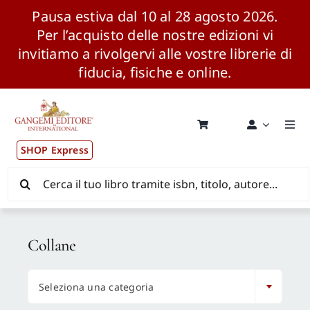
Pausa estiva dal 10 al 28 agosto 2026.
Per l’acquisto delle nostre edizioni vi
invitiamo a rivolgervi alle vostre librerie di
fiducia, fisiche e online.
Salta
al
contenuto
Togg
Navi
SHOP Express
Pubblicazioni
Cerca
per:
News ed Eventi
Collane
Distribuzione Wolrdwide

Seleziona una categoria
CONSIP / MEPA / ANVUR / CINECA