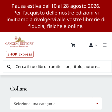
Pausa estiva dal 10 al 28 agosto 2026.
Per l’acquisto delle nostre edizioni vi
invitiamo a rivolgervi alle vostre librerie di
fiducia, fisiche e online.
Salta
al
contenuto
Togg
Navi
SHOP Express
Pubblicazioni
Cerca
per:
News ed Eventi
Collane
Distribuzione Wolrdwide

Seleziona una categoria
CONSIP / MEPA / ANVUR / CINECA