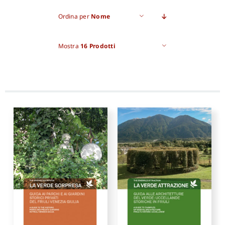
Ordina per
Nome
Pro
Mostra
16 Prodotti
Gan
New