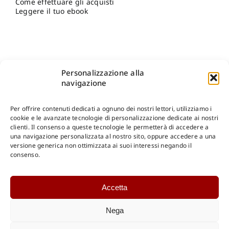
Come effettuare gli acquisti
Leggere il tuo ebook
Personalizzazione alla
navigazione
Per offrire contenuti dedicati a ognuno dei nostri lettori, utilizziamo i
cookie e le avanzate tecnologie di personalizzazione dedicate ai nostri
clienti. Il consenso a queste tecnologie le permetterà di accedere a
una navigazione personalizzata al nostro sito, oppure accedere a una
Shop Gangemi Editore
-
Pagamenti Sicuri e anche Rateali
.
versione generica non ottimizzata ai suoi interessi negando il
consenso.
Catalogo Online
Accetta
CONSULTAZIONE
Catalogo Internazionale
Nega
Catalogo Online