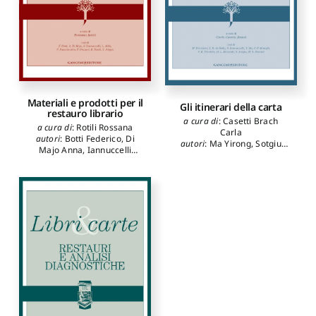
Materiali e prodotti per il
Gli itinerari della carta
restauro librario
a cura di
:
Casetti Brach
a cura di
:
Rotili Rossana
Carla
autori
:
Botti Federico
,
Di
autori
:
Ma Yirong
,
Sotgiu
Majo Anna
,
Iannuccelli
Silvia
,
Riccardi Maria Luisa
,
Simonetta
,
Mita Lucia
,
Iannuccelli Simonetta
,
de
Pascalicchio Francesca
,
Bella Luca Richard
,
Storace
Pinzari Flavia
,
Sotgiu Silvia
Maria Speranza
,
Munafò
Paola F.
,
Nicoletti Viviana
Elisa
,
Bicchieri Marina