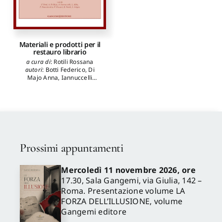
Materiali e prodotti per il
restauro librario
a cura di
:
Rotili Rossana
autori
:
Botti Federico
,
Di
Majo Anna
,
Iannuccelli
Simonetta
,
Mita Lucia
,
Pascalicchio Francesca
,
Pinzari Flavia
,
Sotgiu Silvia
Prossimi appuntamenti
Mercoledì 11 novembre 2026, ore
17.30, Sala Gangemi, via Giulia, 142 –
Roma. Presentazione volume LA
FORZA DELL’ILLUSIONE, volume
Gangemi editore