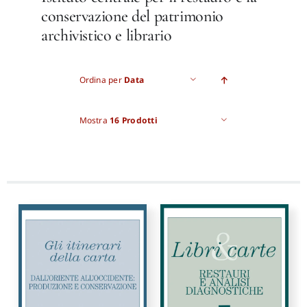
conservazione del patrimonio
archivistico e librario
Pro
Gan
Ordina per
Data
Mostra
16 Prodotti
New