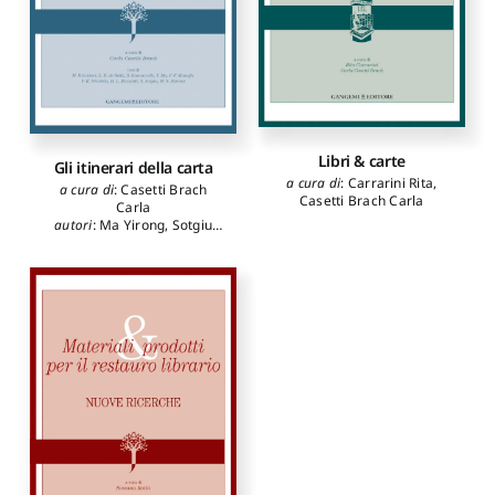
Libri & carte
Gli itinerari della carta
a cura di
:
Carrarini Rita
,
a cura di
:
Casetti Brach
Casetti Brach Carla
Carla
autori
:
Ma Yirong
,
Sotgiu
Silvia
,
Riccardi Maria Luisa
,
Iannuccelli Simonetta
,
de
Bella Luca Richard
,
Storace
Maria Speranza
,
Munafò
Paola F.
,
Nicoletti Viviana
Elisa
,
Bicchieri Marina