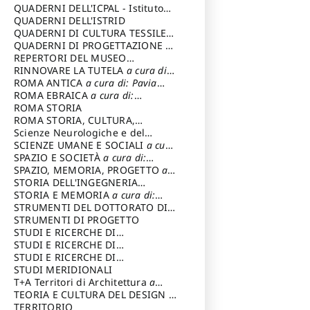
SOSTENIBILE
QUADERNI DELL'ICPAL - Istituto
centrale per il restauro e la
QUADERNI DELL'ISTRID
conservazione del patrimonio
QUADERNI DI CULTURA TESSILE
a
archivistico e librario
cura di: Crispolti Livia
QUADERNI DI PROGETTAZIONE
a
cura di: Giura Longo Tommaso
REPERTORI DEL MUSEO
CENTRALE DEL RISORGIMENTO
RINNOVARE LA TUTELA
a cura di:
a
cura di: Pizzo Marco
Cicalò Enrico
ROMA ANTICA
a cura di: Pavia
Carlo
ROMA EBRAICA
a cura di:
Procaccia Claudio
ROMA STORIA
ROMA STORIA, CULTURA,
IMMAGINE
Scienze Neurologiche e del
a cura di: Fagiolo
Marcello
Comportamento
SCIENZE UMANE E SOCIALI
a cura
di: Iannizzi Salvatore
SPAZIO E SOCIETÀ
a cura di:
Cassetti Roberto
SPAZIO, MEMORIA, PROGETTO
a
cura di: Rossi Massimo
STORIA DELL'INGEGNERIA
STRUTTURALE IN ITALIA
STORIA E MEMORIA
a cura di:
a cura di:
Poretti Sergio
Rossi Lauro
STRUMENTI DEL DOTTORATO DI
RICERCA IN RILIEVO E
STRUMENTI DI PROGETTO
RAPPRESENTAZIONE
STUDI E RICERCHE DI
DELL’ARCHITETTURA E
ARCHEOLOGIA IN SICILIA
STUDI E RICERCHE DI
a cura
DELL’AMBIENTE
di: Pelagatti Paola
ARCHITETTURA del Dipartimento
STUDI E RICERCHE DI
a cura di: Migliari
Riccardo
di Architettura Università degli
ARCHITETTURA del Dipartimento
STUDI MERIDIONALI
Studi G. d' Annunzio
di Architettura Università degli
T+A Territori di Architettura
a
Studi G. d' Annunzio, Chieti-
cura di: Ramazzotti Luigi
TEORIA E CULTURA DEL DESIGN
a
Pescara
cura di: Furlanis Giuseppe
TERRITORIO
a cura di: Fusero Paolo