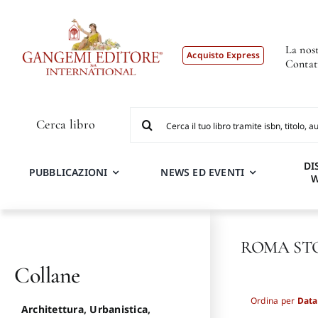
Salta
al
contenuto
La nost
Acquisto Express
Contat
Cerca
Cerca libro
per:
DI
PUBBLICAZIONI
NEWS ED EVENTI
ROMA ST
Collane
Ordina per
Data
Architettura, Urbanistica,