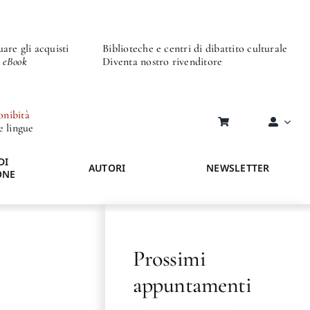
are gli acquisti
Biblioteche e centri di dibattito culturale
o eBook
Diventa nostro rivenditore
onibità
re lingue
DI
AUTORI
NEWSLETTER
ONE
Prossimi
appuntamenti