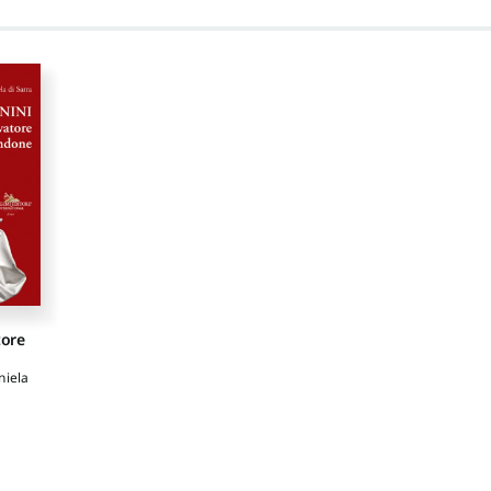
tore
niela