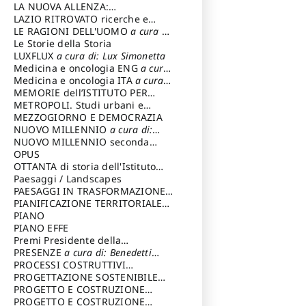
LA NUOVA ALLENZA:
ARCHITETTURA & AMBIENTE
LAZIO RITROVATO ricerche e
restauri
LE RAGIONI DELL'UOMO
a cura di:
Lombardi Satriani Luigi
Le Storie della Storia
LUXFLUX
a cura di: Lux Simonetta
Medicina e oncologia ENG
a cura
di: Lopez Massimo
Medicina e oncologia ITA
a cura
di: Lopez Massimo
MEMORIE dell’ISTITUTO PER
STORIA DEL RISORGIMENTO
METROPOLI. Studi urbani e
regionali
MEZZOGIORNO E DEMOCRAZIA
NUOVO MILLENNIO
a cura di:
Capaldo Pellegrino
NUOVO MILLENNIO seconda
serie
OPUS
a cura di: Mercadante
Francesco
OTTANTA di storia dell'Istituto
storia dell’Istituto
Paesaggi / Landscapes
a cura di:
Cavalieri Patrizia
PAESAGGI IN TRASFORMAZIONE
a
cura di: Corti Enrico A.
PIANIFICAZIONE TERRITORIALE
URBANISTICA ED AMBIENTALE
PIANO
a
cura di: Costa Enrico
PIANO EFFE
Premi Presidente della
Repubblica
PRESENZE
a cura di: Benedetti
Sandro
PROCESSI COSTRUTTIVI
DELL'ARCHITETTURA
PROGETTAZIONE SOSTENIBILE
a cura di:
Ippoliti Alessandro
PARTECIPATA
PROGETTO E COSTRUZIONE
DELL’ARCHITETTURA
PROGETTO E COSTRUZIONE