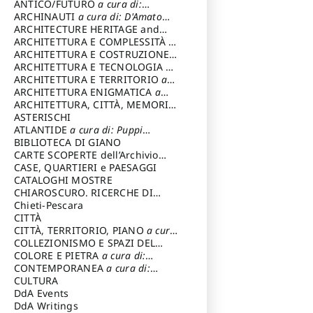
ANTICO/FUTURO
a cura di:
Varagnoli Claudio
ARCHINAUTI
a cura di: D'Amato
Claudio
ARCHITECTURE HERITAGE and
DESIGN
ARCHITETTURA E COMPLESSITÀ
a
cura di: Piva Antonio
ARCHITETTURA E COSTRUZIONE
a
cura di: Poretti Sergio
ARCHITETTURA E TECNOLOGIA
a
cura di: Carrara Gianfranco
ARCHITETTURA E TERRITORIO
a
cura di: Pietrogrande Enrico
ARCHITETTURA ENIGMATICA
a
cura di: Lenci Ruggero
ARCHITETTURA, CITTÀ, MEMORIA
a cura di: Valeriani Enrico
ASTERISCHI
ATLANTIDE
a cura di: Puppi
Lionello
BIBLIOTECA DI GIANO
CARTE SCOPERTE dell’Archivio
Storico Capitolino
CASE, QUARTIERI e PAESAGGI
CATALOGHI MOSTRE
CHIAROSCURO. RICERCHE DI
STORIA E STORIA DELL'ARTE
Chieti-Pescara
a
cura di: Di Carpegna Falconieri
CITTÀ
Tommaso
CITTÀ, TERRITORIO, PIANO
a cura
di: Imbesi Giuseppe
COLLEZIONISMO E SPAZI DEL
COLLEZIONISMO
COLORE E PIETRA
a cura di:
a cura di:
Magnani Lauro
Selvaggi Giuseppe
CONTEMPORANEA
a cura di:
Gubinelli Luna
CULTURA
DdA Events
DdA Writings