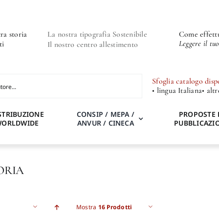
ra storia
La nostra tipografia Sostenibile
Come effettu
Leggere il tu
ti
Il nostro centro allestimento
Sfoglia catalogo disp
• lingua Italiana
• alt
STRIBUZIONE
CONSIP / MEPA /
PROPOSTE 
WORLDWIDE
ANVUR / CINECA
PUBBLICAZI
ORIA
Mostra
16 Prodotti