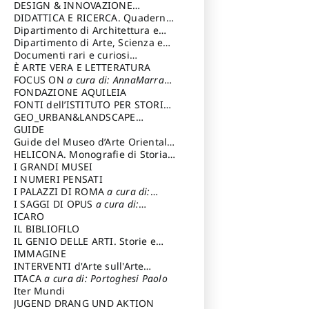
DESIGN & INNOVAZIONE
TECNOLOGICA
DIDATTICA E RICERCA. Quaderni
a cura di: Vallicelli
Andrea
della Scuola
Dipartimento di Architettura e
Analisi della Città Mediterranea
Dipartimento di Arte, Scienza e
Tecnica del Costuire
Documenti rari e curiosi
dall'Archivio Segreto
È ARTE VERA E LETTERATURA
FOCUS ON
a cura di: AnnaMarra
Contemporanea
FONDAZIONE AQUILEIA
FONTI dell’ISTITUTO PER STORIA
DEL RISORGIMENTO
GEO_URBAN&LANDSCAPE
PLANNING (GULP)
GUIDE
a cura di:
Trusiani Elio
Guide del Museo d’Arte Orientale
“Giuseppe Tucci”
HELICONA. Monografie di Storia
dell'Arte
I GRANDI MUSEI
a cura di: Gallo Marco
I NUMERI PENSATI
I PALAZZI DI ROMA
a cura di:
Ippoliti Alessandro
I SAGGI DI OPUS
a cura di:
Scalesse Tommaso
ICARO
IL BIBLIOFILO
IL GENIO DELLE ARTI. Storie e
interpretazione
IMMAGINE
INTERVENTI d'Arte sull'Arte
dedicata alla cultura della
ITACA
a cura di: Portoghesi Paolo
conservazione d’arte
Iter Mundi
a cura di:
Fondazione Paola Droghetti onlus
JUGEND DRANG UND AKTION