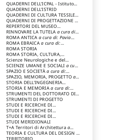
SOSTENIBILE
QUADERNI DELL'ICPAL - Istituto
centrale per il restauro e la
QUADERNI DELL'ISTRID
conservazione del patrimonio
QUADERNI DI CULTURA TESSILE
a
archivistico e librario
cura di: Crispolti Livia
QUADERNI DI PROGETTAZIONE
a
cura di: Giura Longo Tommaso
REPERTORI DEL MUSEO
CENTRALE DEL RISORGIMENTO
RINNOVARE LA TUTELA
a cura di:
a
cura di: Pizzo Marco
Cicalò Enrico
ROMA ANTICA
a cura di: Pavia
Carlo
ROMA EBRAICA
a cura di:
Procaccia Claudio
ROMA STORIA
ROMA STORIA, CULTURA,
IMMAGINE
Scienze Neurologiche e del
a cura di: Fagiolo
Marcello
Comportamento
SCIENZE UMANE E SOCIALI
a cura
di: Iannizzi Salvatore
SPAZIO E SOCIETÀ
a cura di:
Cassetti Roberto
SPAZIO, MEMORIA, PROGETTO
a
cura di: Rossi Massimo
STORIA DELL'INGEGNERIA
STRUTTURALE IN ITALIA
STORIA E MEMORIA
a cura di:
a cura di:
Poretti Sergio
Rossi Lauro
STRUMENTI DEL DOTTORATO DI
RICERCA IN RILIEVO E
STRUMENTI DI PROGETTO
RAPPRESENTAZIONE
STUDI E RICERCHE DI
DELL’ARCHITETTURA E
ARCHEOLOGIA IN SICILIA
STUDI E RICERCHE DI
a cura
DELL’AMBIENTE
di: Pelagatti Paola
ARCHITETTURA del Dipartimento
STUDI E RICERCHE DI
a cura di: Migliari
Riccardo
di Architettura Università degli
ARCHITETTURA del Dipartimento
STUDI MERIDIONALI
Studi G. d' Annunzio
di Architettura Università degli
T+A Territori di Architettura
a
Studi G. d' Annunzio, Chieti-
cura di: Ramazzotti Luigi
TEORIA E CULTURA DEL DESIGN
a
Pescara
cura di: Furlanis Giuseppe
TERRITORIO
a cura di: Fusero Paolo