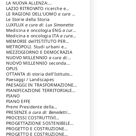
LA NUOVA ALLENZA:
ARCHITETTURA & AMBIENTE
LAZIO RITROVATO ricerche e
restauri
LE RAGIONI DELL'UOMO
a cura di:
Lombardi Satriani Luigi
Le Storie della Storia
LUXFLUX
a cura di: Lux Simonetta
Medicina e oncologia ENG
a cura
di: Lopez Massimo
Medicina e oncologia ITA
a cura
di: Lopez Massimo
MEMORIE dell’ISTITUTO PER
STORIA DEL RISORGIMENTO
METROPOLI. Studi urbani e
regionali
MEZZOGIORNO E DEMOCRAZIA
NUOVO MILLENNIO
a cura di:
Capaldo Pellegrino
NUOVO MILLENNIO seconda
serie
OPUS
a cura di: Mercadante
Francesco
OTTANTA di storia dell'Istituto
storia dell’Istituto
Paesaggi / Landscapes
a cura di:
Cavalieri Patrizia
PAESAGGI IN TRASFORMAZIONE
a
cura di: Corti Enrico A.
PIANIFICAZIONE TERRITORIALE
URBANISTICA ED AMBIENTALE
PIANO
a
cura di: Costa Enrico
PIANO EFFE
Premi Presidente della
Repubblica
PRESENZE
a cura di: Benedetti
Sandro
PROCESSI COSTRUTTIVI
DELL'ARCHITETTURA
PROGETTAZIONE SOSTENIBILE
a cura di:
Ippoliti Alessandro
PARTECIPATA
PROGETTO E COSTRUZIONE
DELL’ARCHITETTURA
PROGETTO E COSTRUZIONE