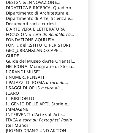
DESIGN & INNOVAZIONE
TECNOLOGICA
DIDATTICA E RICERCA. Quaderni
a cura di: Vallicelli
Andrea
della Scuola
Dipartimento di Architettura e
Analisi della Città Mediterranea
Dipartimento di Arte, Scienza e
Tecnica del Costuire
Documenti rari e curiosi
dall'Archivio Segreto
È ARTE VERA E LETTERATURA
FOCUS ON
a cura di: AnnaMarra
Contemporanea
FONDAZIONE AQUILEIA
FONTI dell’ISTITUTO PER STORIA
DEL RISORGIMENTO
GEO_URBAN&LANDSCAPE
PLANNING (GULP)
GUIDE
a cura di:
Trusiani Elio
Guide del Museo d’Arte Orientale
“Giuseppe Tucci”
HELICONA. Monografie di Storia
dell'Arte
I GRANDI MUSEI
a cura di: Gallo Marco
I NUMERI PENSATI
I PALAZZI DI ROMA
a cura di:
Ippoliti Alessandro
I SAGGI DI OPUS
a cura di:
Scalesse Tommaso
ICARO
IL BIBLIOFILO
IL GENIO DELLE ARTI. Storie e
interpretazione
IMMAGINE
INTERVENTI d'Arte sull'Arte
dedicata alla cultura della
ITACA
a cura di: Portoghesi Paolo
conservazione d’arte
Iter Mundi
a cura di:
Fondazione Paola Droghetti onlus
JUGEND DRANG UND AKTION