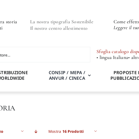
ra storia
La nostra tipografia Sostenibile
Come effettu
Leggere il tu
ti
Il nostro centro allestimento
Sfoglia catalogo disp
• lingua Italiana
• alt
STRIBUZIONE
CONSIP / MEPA /
PROPOSTE 
WORLDWIDE
ANVUR / CINECA
PUBBLICAZI
ORIA
zo
Mostra
16 Prodotti