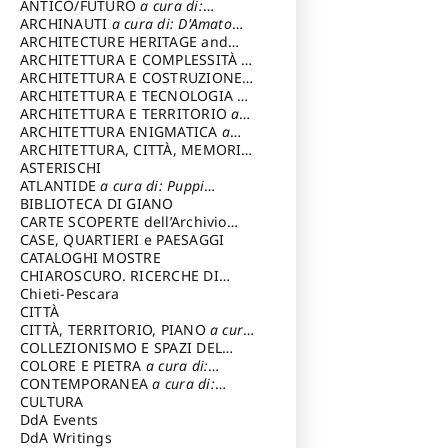
ANTICO/FUTURO
a cura di:
Varagnoli Claudio
ARCHINAUTI
a cura di: D'Amato
Claudio
ARCHITECTURE HERITAGE and
DESIGN
ARCHITETTURA E COMPLESSITÀ
a
cura di: Piva Antonio
ARCHITETTURA E COSTRUZIONE
a
cura di: Poretti Sergio
ARCHITETTURA E TECNOLOGIA
a
cura di: Carrara Gianfranco
ARCHITETTURA E TERRITORIO
a
cura di: Pietrogrande Enrico
ARCHITETTURA ENIGMATICA
a
cura di: Lenci Ruggero
ARCHITETTURA, CITTÀ, MEMORIA
a cura di: Valeriani Enrico
ASTERISCHI
ATLANTIDE
a cura di: Puppi
Lionello
BIBLIOTECA DI GIANO
CARTE SCOPERTE dell’Archivio
Storico Capitolino
CASE, QUARTIERI e PAESAGGI
CATALOGHI MOSTRE
CHIAROSCURO. RICERCHE DI
STORIA E STORIA DELL'ARTE
Chieti-Pescara
a
cura di: Di Carpegna Falconieri
CITTÀ
Tommaso
CITTÀ, TERRITORIO, PIANO
a cura
di: Imbesi Giuseppe
COLLEZIONISMO E SPAZI DEL
COLLEZIONISMO
COLORE E PIETRA
a cura di:
a cura di:
Magnani Lauro
Selvaggi Giuseppe
CONTEMPORANEA
a cura di:
Gubinelli Luna
CULTURA
DdA Events
DdA Writings