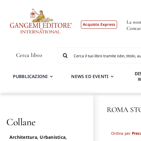
Salta
al
contenuto
La nost
Acquisto Express
Contat
Cerca
Cerca libro
per:
DI
PUBBLICAZIONI
NEWS ED EVENTI
ROMA ST
Collane
Ordina per
Prez
Architettura, Urbanistica,