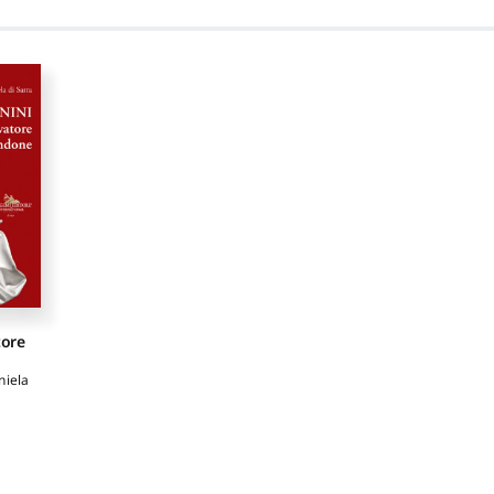
tore
niela