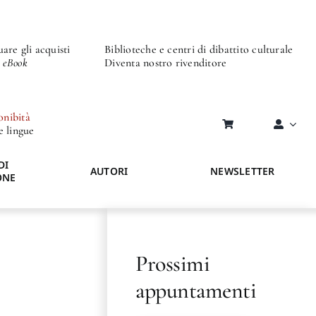
are gli acquisti
Biblioteche e centri di dibattito culturale
o eBook
Diventa nostro rivenditore
onibità
re lingue
DI
AUTORI
NEWSLETTER
ONE
Prossimi
appuntamenti