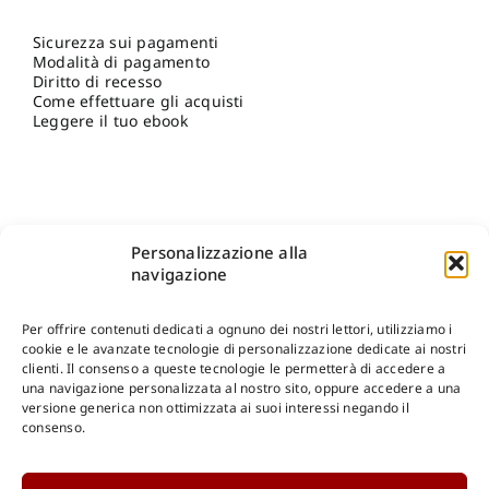
Sicurezza sui pagamenti
Modalità di pagamento
Diritto di recesso
Come effettuare gli acquisti
Leggere il tuo ebook
Personalizzazione alla
navigazione
Per offrire contenuti dedicati a ognuno dei nostri lettori, utilizziamo i
cookie e le avanzate tecnologie di personalizzazione dedicate ai nostri
clienti. Il consenso a queste tecnologie le permetterà di accedere a
una navigazione personalizzata al nostro sito, oppure accedere a una
Shop Gangemi Editore
-
Pagamenti Sicuri e anche Rateali
.
versione generica non ottimizzata ai suoi interessi negando il
consenso.