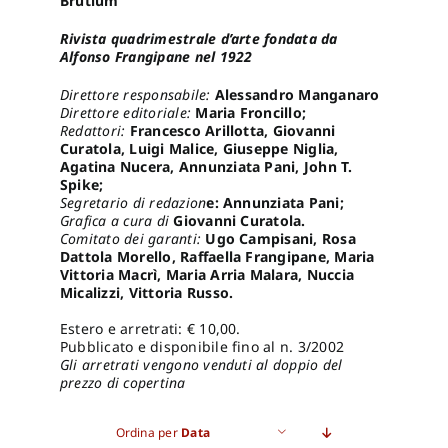
Brutium
Rivista quadrimestrale d’arte fondata da
Pro
Alfonso Frangipane nel 1922
Direttore responsabile:
Alessandro Manganaro
Direttore editoriale:
Maria Froncillo;
Gan
Redattori:
Francesco Arillotta, Giovanni
Curatola, Luigi Malice, Giuseppe Niglia,
Agatina Nucera, Annunziata Pani, John T.
New
Spike;
Segretario di redazion
e: Annunziata Pani;
Grafica a cura di
Giovanni Curatola.
Comitato dei garanti:
Ugo Campisani, Rosa
Dattola Morello, Raffaella Frangipane, Maria
Vittoria Macrì, Maria Arria Malara, Nuccia
Micalizzi, Vittoria Russo.
Estero e arretrati: € 10,00.
Pubblicato e disponibile fino al n. 3/2002
Gli arretrati vengono venduti al doppio del
prezzo di copertina
Ordina per
Data