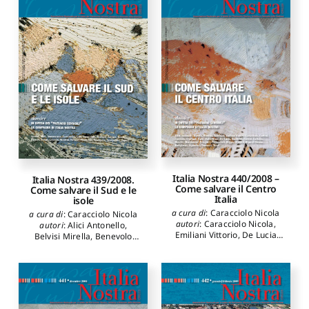
Gardella Jacopo
,
Insolera
Gardella Jacopo
,
Insolera
Italo
,
Montanari Guido
,
Italo
,
Montanari Guido
,
Muratore Giorgio
,
Paolella
Muratore Giorgio
,
Paolella
Adriano
,
Pittarello Liliana
,
Adriano
,
Pittarello Liliana
,
Losavio Giovanni
,
Ripa di
Losavio Giovanni
,
Ripa di
Meana Carlo
Meana Carlo
Italia Nostra 440/2008 –
Italia Nostra 439/2008.
Come salvare il Centro
Come salvare il Sud e le
Italia
isole
a cura di
:
Caracciolo Nicola
a cura di
:
Caracciolo Nicola
autori
:
Caracciolo Nicola
,
autori
:
Alici Antonello
,
Emiliani Vittorio
,
De Lucia
Belvisi Mirella
,
Benevolo
Vezio
,
Cipriani Annalisa
,
Leonardo
,
Berdini Paolo
,
Rutigliano Oreste
,
Galletta
Bettinelli Rossana
,
Cervellati
Roberta
,
Bocchini Valerio
,
Pier Luigi
,
Cristinelli
Tantucci Anna Paola
,
Riggio
Giuseppe
,
Cucinella Mario
,
Aldo
,
Corti Fausto
,
Pelagatti
Gardella Jacopo
,
Insolera
Giancarlo
,
Carlini Daniele
,
Italo
,
Montanari Guido
,