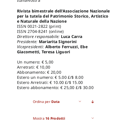
ItaliaNostra
Rivista bimestrale dell’
Associazione Nazionale
Pro
per la tutela del Patrimonio Storico, Artistico
e Naturale della Nazione
ISSN 0021-2822 (print)
ISSN 2704-8241 (online)
Gan
Direttore responsabile:
Luca Carra
Presidente:
Mariarita Signorini
Vicepresidenti:
Alberto Ferruzzi, Ebe
New
Giacometti, Teresa Liguori
Un numero: € 5,00
Arretrati: € 10,00
Abbonamento: € 20,00
Estero un numero: € 5.00 £/$ 8.00
Estero Arretrati: € 10.00 £/$ 15.00
Estero abbonamento: € 25,00 £/$ 30.00
Ordina per
Data
Mostra
16 Prodotti