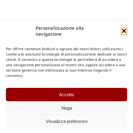
Personalizzazione alla
navigazione
Per offrire contenuti dedicati a ognuno dei nostri lettori, utilizziamo i
cookie e le avanzate tecnologie di personalizzazione dedicate ai nostri
clienti. Il consenso a queste tecnologie le permetterà di accedere a
una navigazione personalizzata al nostro sito, oppure accedere a una
Shop Gangemi Editore
-
Pagamenti Sicuri e anche Rateali
.
versione generica non ottimizzata ai suoi interessi negando il
consenso.
Catalogo Online
Accetta
CONSULTAZIONE
Catalogo Internazionale
Nega
Catalogo Online
DOWNLOAD
Visualizza preferenze
Catalogo Internazionale