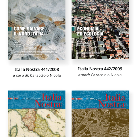
Rinaldi Gaetano
,
Barelli
Muratore Giorgio
,
Paolella
Urbano
,
Signorini Mariarita
,
Adriano
,
Pittarello Liliana
,
Dalle Mura Antonio
,
Fortini
Losavio Giovanni
,
Ripa di
Roberto
,
Buffaut Mungo
Meana Carlo
Liliane
,
Margiacchi Roberta
,
Petruccioli Claudio
,
Berdini
Paolo
,
Ripa di Meana Carlo
,
Tozzi Lucilla
,
Macchi
Giuseppe
,
Alici Antonello
,
Casciato Maristella
Italia Nostra 442/2009
Italia Nostra 441/2008
autori
:
Caracciolo Nicola
a cura di
:
Caracciolo Nicola