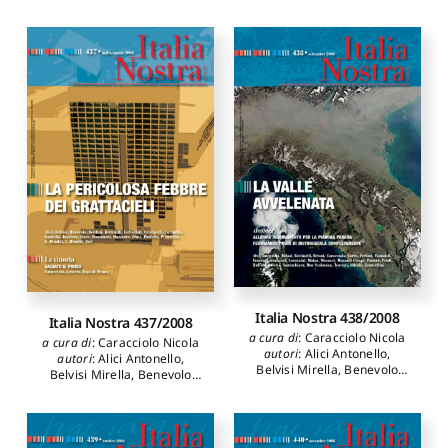
Italia Nostra 438/2008
Italia Nostra 437/2008
a cura di
:
Caracciolo Nicola
a cura di
:
Caracciolo Nicola
autori
:
Alici Antonello
,
autori
:
Alici Antonello
,
Belvisi Mirella
,
Benevolo
Belvisi Mirella
,
Benevolo
Leonardo
,
Berdini Paolo
,
Leonardo
,
Berdini Paolo
,
Bettinelli Rossana
,
Cervellati
Bettinelli Rossana
,
Cervellati
Pier Luigi
,
Cristinelli
Pier Luigi
,
Cristinelli
Giuseppe
,
Cucinella Mario
,
Giuseppe
,
Cucinella Mario
,