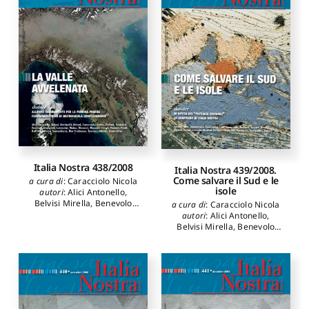
Italo
,
Montanari Guido
,
Muratore Giorgio
,
Paolella
Adriano
,
Pittarello Liliana
,
Losavio Giovanni
,
Ripa di
Meana Carlo
Italia Nostra 438/2008
Italia Nostra 439/2008.
Come salvare il Sud e le
a cura di
:
Caracciolo Nicola
isole
autori
:
Alici Antonello
,
Belvisi Mirella
,
Benevolo
a cura di
:
Caracciolo Nicola
Leonardo
,
Berdini Paolo
,
autori
:
Alici Antonello
,
Bettinelli Rossana
,
Cervellati
Belvisi Mirella
,
Benevolo
Pier Luigi
,
Cristinelli
Leonardo
,
Berdini Paolo
,
Giuseppe
,
Cucinella Mario
,
Bettinelli Rossana
,
Cervellati
Gardella Jacopo
,
Insolera
Pier Luigi
,
Cristinelli
Italo
,
Montanari Guido
,
Giuseppe
,
Cucinella Mario
,
Muratore Giorgio
,
Paolella
Gardella Jacopo
,
Insolera
Adriano
,
Pittarello Liliana
,
Italo
,
Montanari Guido
,
Losavio Giovanni
,
Ripa di
Muratore Giorgio
,
Paolella