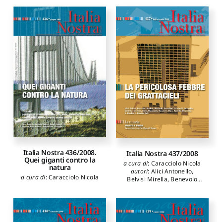
Italia Nostra 436/2008.
Italia Nostra 437/2008
Quei giganti contro la
a cura di
:
Caracciolo Nicola
natura
autori
:
Alici Antonello
,
a cura di
:
Caracciolo Nicola
Belvisi Mirella
,
Benevolo
Leonardo
,
Berdini Paolo
,
Bettinelli Rossana
,
Cervellati
Pier Luigi
,
Cristinelli
Giuseppe
,
Cucinella Mario
,
Gardella Jacopo
,
Insolera