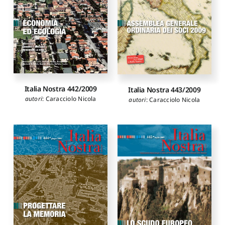
Roberto
,
Buffaut Mungo
Liliane
,
Margiacchi Roberta
,
Petruccioli Claudio
,
Berdini
Paolo
,
Ripa di Meana Carlo
,
Tozzi Lucilla
,
Macchi
Giuseppe
,
Alici Antonello
,
Casciato Maristella
Italia Nostra 442/2009
Italia Nostra 443/2009
autori
:
Caracciolo Nicola
autori
:
Caracciolo Nicola