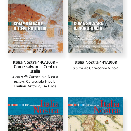
Meana Carlo
Adriano
,
Pittarello Liliana
,
Losavio Giovanni
,
Ripa di
Meana Carlo
Italia Nostra 440/2008 –
Italia Nostra 441/2008
Come salvare il Centro
a cura di
:
Caracciolo Nicola
Italia
a cura di
:
Caracciolo Nicola
autori
:
Caracciolo Nicola
,
Emiliani Vittorio
,
De Lucia
Vezio
,
Cipriani Annalisa
,
Rutigliano Oreste
,
Galletta
Roberta
,
Bocchini Valerio
,
Tantucci Anna Paola
,
Riggio
Aldo
,
Corti Fausto
,
Pelagatti
Giancarlo
,
Carlini Daniele
,
Rinaldi Gaetano
,
Barelli
Urbano
,
Signorini Mariarita
,
Dalle Mura Antonio
,
Fortini