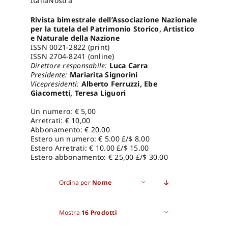
ItaliaNostra
Rivista bimestrale dell’
Associazione Nazionale
Pro
per la tutela del Patrimonio Storico, Artistico
e Naturale della Nazione
ISSN 0021-2822 (print)
ISSN 2704-8241 (online)
Gan
Direttore responsabile:
Luca Carra
Presidente:
Mariarita Signorini
Vicepresidenti:
Alberto Ferruzzi, Ebe
New
Giacometti, Teresa Liguori
Un numero: € 5,00
Arretrati: € 10,00
Abbonamento: € 20,00
Estero un numero: € 5.00 £/$ 8.00
Estero Arretrati: € 10.00 £/$ 15.00
Estero abbonamento: € 25,00 £/$ 30.00
Ordina per
Nome
Mostra
16 Prodotti