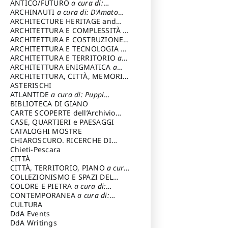
ANTICO/FUTURO
a cura di:
Varagnoli Claudio
ARCHINAUTI
a cura di: D'Amato
Claudio
ARCHITECTURE HERITAGE and
DESIGN
ARCHITETTURA E COMPLESSITÀ
a
cura di: Piva Antonio
ARCHITETTURA E COSTRUZIONE
a
cura di: Poretti Sergio
ARCHITETTURA E TECNOLOGIA
a
cura di: Carrara Gianfranco
ARCHITETTURA E TERRITORIO
a
cura di: Pietrogrande Enrico
ARCHITETTURA ENIGMATICA
a
cura di: Lenci Ruggero
ARCHITETTURA, CITTÀ, MEMORIA
a cura di: Valeriani Enrico
ASTERISCHI
ATLANTIDE
a cura di: Puppi
Lionello
BIBLIOTECA DI GIANO
CARTE SCOPERTE dell’Archivio
Storico Capitolino
CASE, QUARTIERI e PAESAGGI
CATALOGHI MOSTRE
CHIAROSCURO. RICERCHE DI
STORIA E STORIA DELL'ARTE
Chieti-Pescara
a
cura di: Di Carpegna Falconieri
CITTÀ
Tommaso
CITTÀ, TERRITORIO, PIANO
a cura
di: Imbesi Giuseppe
COLLEZIONISMO E SPAZI DEL
COLLEZIONISMO
COLORE E PIETRA
a cura di:
a cura di:
Magnani Lauro
Selvaggi Giuseppe
CONTEMPORANEA
a cura di:
Gubinelli Luna
CULTURA
DdA Events
DdA Writings