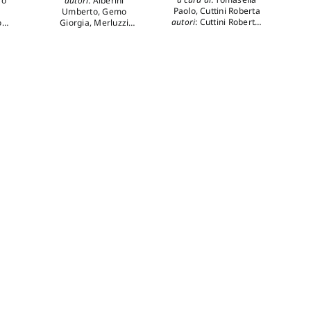
autori
:
Alberini
ro
Paolo
,
Cuttini Roberta
Umberto
,
Gemo
autori
:
Cuttini Roberta
,
Giorgia
,
Merluzzi
o
Tomasella Paolo
,
Franca
,
Tomasella
Tominz Francesca
Paolo
,
Tominz
Francesca