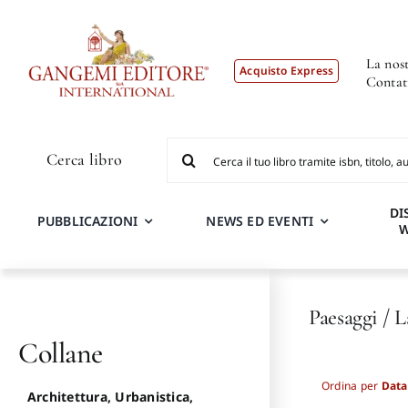
Salta
al
contenuto
La nost
Acquisto Express
Contat
Cerca
Cerca libro
per:
DI
PUBBLICAZIONI
NEWS ED EVENTI
Paesaggi / 
Collane
Ordina per
Data
Architettura, Urbanistica,