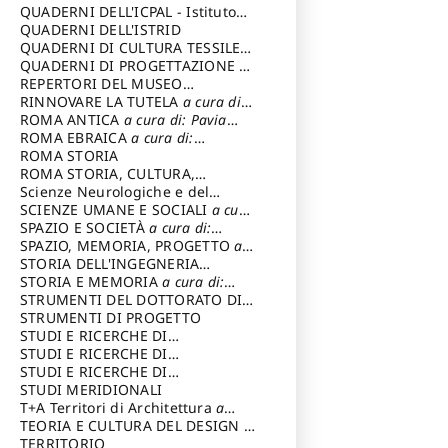
SOSTENIBILE
QUADERNI DELL'ICPAL - Istituto
centrale per il restauro e la
QUADERNI DELL'ISTRID
conservazione del patrimonio
QUADERNI DI CULTURA TESSILE
a
archivistico e librario
cura di: Crispolti Livia
QUADERNI DI PROGETTAZIONE
a
cura di: Giura Longo Tommaso
REPERTORI DEL MUSEO
CENTRALE DEL RISORGIMENTO
RINNOVARE LA TUTELA
a cura di:
a
cura di: Pizzo Marco
Cicalò Enrico
ROMA ANTICA
a cura di: Pavia
Carlo
ROMA EBRAICA
a cura di:
Procaccia Claudio
ROMA STORIA
ROMA STORIA, CULTURA,
IMMAGINE
Scienze Neurologiche e del
a cura di: Fagiolo
Marcello
Comportamento
SCIENZE UMANE E SOCIALI
a cura
di: Iannizzi Salvatore
SPAZIO E SOCIETÀ
a cura di:
Cassetti Roberto
SPAZIO, MEMORIA, PROGETTO
a
cura di: Rossi Massimo
STORIA DELL'INGEGNERIA
STRUTTURALE IN ITALIA
STORIA E MEMORIA
a cura di:
a cura di:
Poretti Sergio
Rossi Lauro
STRUMENTI DEL DOTTORATO DI
RICERCA IN RILIEVO E
STRUMENTI DI PROGETTO
RAPPRESENTAZIONE
STUDI E RICERCHE DI
DELL’ARCHITETTURA E
ARCHEOLOGIA IN SICILIA
STUDI E RICERCHE DI
a cura
DELL’AMBIENTE
di: Pelagatti Paola
ARCHITETTURA del Dipartimento
STUDI E RICERCHE DI
a cura di: Migliari
Riccardo
di Architettura Università degli
ARCHITETTURA del Dipartimento
STUDI MERIDIONALI
Studi G. d' Annunzio
di Architettura Università degli
T+A Territori di Architettura
a
Studi G. d' Annunzio, Chieti-
cura di: Ramazzotti Luigi
TEORIA E CULTURA DEL DESIGN
a
Pescara
cura di: Furlanis Giuseppe
TERRITORIO
a cura di: Fusero Paolo