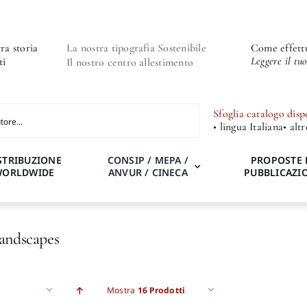
ra storia
La nostra tipografia Sostenibile
Come effettu
Leggere il tu
ti
Il nostro centro allestimento
Sfoglia catalogo disp
• lingua Italiana
• alt
STRIBUZIONE
CONSIP / MEPA /
PROPOSTE 
WORLDWIDE
ANVUR / CINECA
PUBBLICAZI
Landscapes
Mostra
16 Prodotti