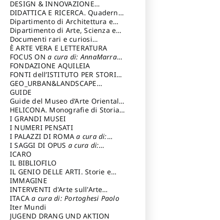
DESIGN & INNOVAZIONE
TECNOLOGICA
DIDATTICA E RICERCA. Quaderni
a cura di: Vallicelli
Andrea
della Scuola
Dipartimento di Architettura e
Analisi della Città Mediterranea
Dipartimento di Arte, Scienza e
Tecnica del Costuire
Documenti rari e curiosi
dall'Archivio Segreto
È ARTE VERA E LETTERATURA
FOCUS ON
a cura di: AnnaMarra
Contemporanea
FONDAZIONE AQUILEIA
FONTI dell’ISTITUTO PER STORIA
DEL RISORGIMENTO
GEO_URBAN&LANDSCAPE
PLANNING (GULP)
GUIDE
a cura di:
Trusiani Elio
Guide del Museo d’Arte Orientale
“Giuseppe Tucci”
HELICONA. Monografie di Storia
dell'Arte
I GRANDI MUSEI
a cura di: Gallo Marco
I NUMERI PENSATI
I PALAZZI DI ROMA
a cura di:
Ippoliti Alessandro
I SAGGI DI OPUS
a cura di:
Scalesse Tommaso
ICARO
IL BIBLIOFILO
IL GENIO DELLE ARTI. Storie e
interpretazione
IMMAGINE
INTERVENTI d'Arte sull'Arte
dedicata alla cultura della
ITACA
a cura di: Portoghesi Paolo
conservazione d’arte
Iter Mundi
a cura di:
Fondazione Paola Droghetti onlus
JUGEND DRANG UND AKTION