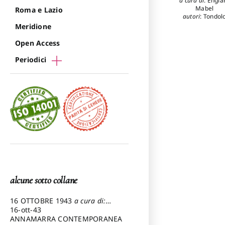
a cura di
:
Engla
Mabel
Roma e Lazio
autori
:
Tondol
Maurizio
Meridione
Open Access
Periodici
alcune sotto collane
16 OTTOBRE 1943
a cura di:
Pezzetti Marcello
16-ott-43
ANNAMARRA CONTEMPORANEA