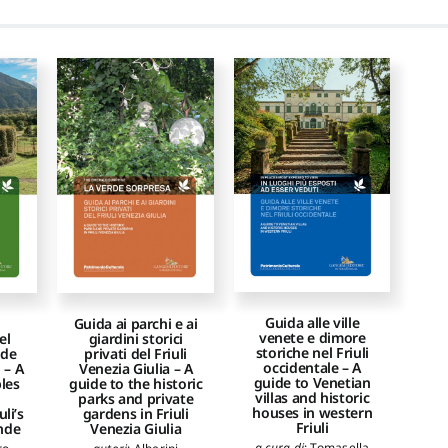
Guida alle ville
Guida ai parchi e ai
venete e dimore
giardini storici
el
storiche nel Friuli
privati del Friuli
nde
occidentale – A
Venezia Giulia – A
 – A
guide to Venetian
guide to the historic
les
villas and historic
parks and private
houses in western
gardens in Friuli
uli’s
Friuli
Venezia Giulia
ande
a cura di
:
Tomasella