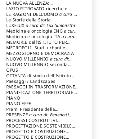
LA NUOVA ALLENZA:
ARCHITETTURA & AMBIENTE
LAZIO RITROVATO ricerche e
restauri
LE RAGIONI DELL'UOMO
a cura di:
Lombardi Satriani Luigi
Le Storie della Storia
LUXFLUX
a cura di: Lux Simonetta
Medicina e oncologia ENG
a cura
di: Lopez Massimo
Medicina e oncologia ITA
a cura
di: Lopez Massimo
MEMORIE dell’ISTITUTO PER
STORIA DEL RISORGIMENTO
METROPOLI. Studi urbani e
regionali
MEZZOGIORNO E DEMOCRAZIA
NUOVO MILLENNIO
a cura di:
Capaldo Pellegrino
NUOVO MILLENNIO seconda
serie
OPUS
a cura di: Mercadante
Francesco
OTTANTA di storia dell'Istituto
storia dell’Istituto
Paesaggi / Landscapes
a cura di:
Cavalieri Patrizia
PAESAGGI IN TRASFORMAZIONE
a
cura di: Corti Enrico A.
PIANIFICAZIONE TERRITORIALE
URBANISTICA ED AMBIENTALE
PIANO
a
cura di: Costa Enrico
PIANO EFFE
Premi Presidente della
Repubblica
PRESENZE
a cura di: Benedetti
Sandro
PROCESSI COSTRUTTIVI
DELL'ARCHITETTURA
PROGETTAZIONE SOSTENIBILE
a cura di:
Ippoliti Alessandro
PARTECIPATA
PROGETTO E COSTRUZIONE
DELL’ARCHITETTURA
PROGETTO E COSTRUZIONE