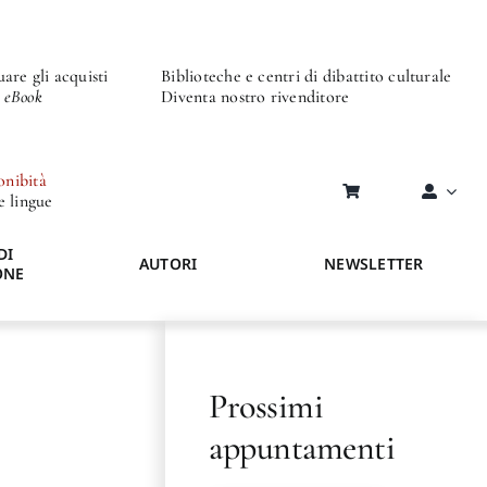
are gli acquisti
Biblioteche e centri di dibattito culturale
o eBook
Diventa nostro rivenditore
onibità
re lingue
DI
AUTORI
NEWSLETTER
ONE
Prossimi
appuntamenti