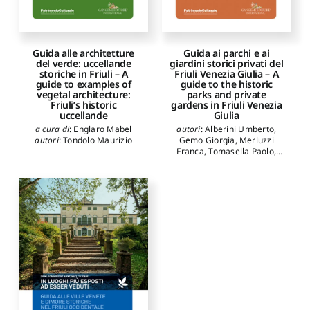
Guida ai parchi e ai
Guida alle architetture
giardini storici privati del
del verde: uccellande
Friuli Venezia Giulia – A
storiche in Friuli – A
guide to the historic
guide to examples of
parks and private
vegetal architecture:
gardens in Friuli Venezia
Friuli’s historic
Giulia
uccellande
autori
:
Alberini Umberto
,
a cura di
:
Englaro Mabel
Gemo Giorgia
,
Merluzzi
autori
:
Tondolo Maurizio
Franca
,
Tomasella Paolo
,
Tominz Francesca