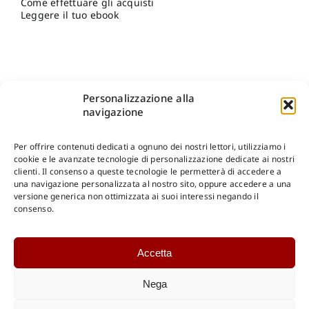
Come effettuare gli acquisti
Leggere il tuo ebook
Personalizzazione alla
navigazione
Per offrire contenuti dedicati a ognuno dei nostri lettori, utilizziamo i
cookie e le avanzate tecnologie di personalizzazione dedicate ai nostri
clienti. Il consenso a queste tecnologie le permetterà di accedere a
una navigazione personalizzata al nostro sito, oppure accedere a una
Shop Gangemi Editore
-
Pagamenti Sicuri e anche Rateali
.
versione generica non ottimizzata ai suoi interessi negando il
consenso.
Catalogo Online
Accetta
CONSULTAZIONE
Catalogo Internazionale
Nega
Catalogo Online