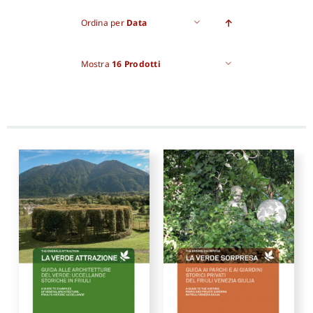
Ordina per
Data
Pro
Mostra
16 Prodotti
Gan
New