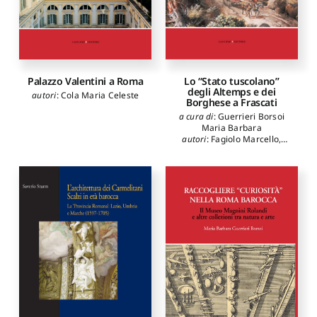
Palazzo Valentini a Roma
Lo “Stato tuscolano”
degli Altemps e dei
autori
:
Cola Maria Celeste
Borghese a Frascati
a cura di
:
Guerrieri Borsoi
Maria Barbara
autori
:
Fagiolo Marcello
,
Bilancia Fernando
,
Cogotti
Marina
,
Marcucci Laura
,
Sartor Alessandro