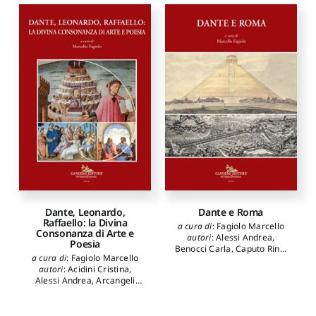
Dante, Leonardo,
Dante e Roma
Raffaello: la Divina
a cura di
:
Fagiolo Marcello
Consonanza di Arte e
autori
:
Alessi Andrea
,
Poesia
Benocci Carla
,
Caputo Rino
,
a cura di
:
Fagiolo Marcello
Cardini Franco
,
Centanni
autori
:
Acidini Cristina
,
Monica
,
Fagiolo Marcello
,
Alessi Andrea
,
Arcangeli
Ferroni Giulio
,
Fiumi
Massimo
,
Battaglia Ricci
Sermattei Ilaria
,
Gibellini
Lucia
,
Benocci Carla
,
Pietro
,
Longo Nicola
,
Bussagli Marco
,
Camerota