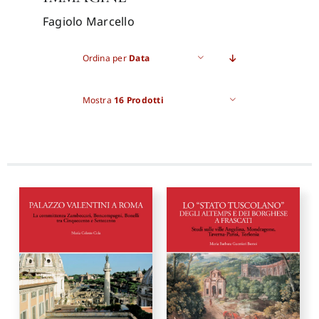
Fagiolo Marcello
Pro
Ordina per
Data
Gan
Mostra
16 Prodotti
New