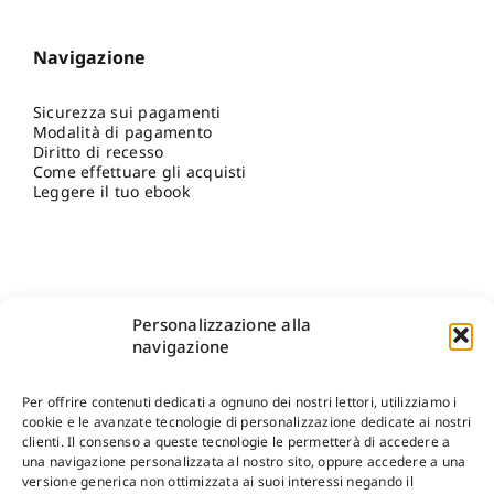
Navigazione
Sicurezza sui pagamenti
Modalità di pagamento
Diritto di recesso
Come effettuare gli acquisti
Leggere il tuo ebook
Personalizzazione alla
navigazione
Per offrire contenuti dedicati a ognuno dei nostri lettori, utilizziamo i
cookie e le avanzate tecnologie di personalizzazione dedicate ai nostri
clienti. Il consenso a queste tecnologie le permetterà di accedere a
una navigazione personalizzata al nostro sito, oppure accedere a una
Shop Gangemi Editore
-
Pagamenti Sicuri e anche Rateali
.
versione generica non ottimizzata ai suoi interessi negando il