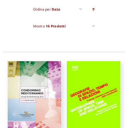
Ordina per
Data
Pro
Mostra
16 Prodotti
Gan
New