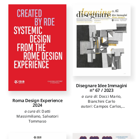
Disegnare Idee Immagini
n° 67 / 2023
a cura di
:
Docci Mario
,
Roma Design Experience
Bianchini Carlo
2024
autori
:
Campos Carlos
,
Docci Mario
,
Bartoli Maria
a cura di
:
Datti
Teresa
,
Nocentini
Massimiliano
,
Salvatori
Alessandro
,
Russo Michele
,
Tommaso
Panarotto Federico
,
Flenghi
Giulia
,
Pellegrinelli Alberto
,
Magnifico Tommaso
,