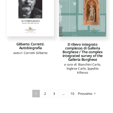
Gilberto Corretti.
Il rilievo integrato
Autobiografia
complesso di Galleria
Borghese / The complex
autori
:
Corretti Gilberto
integrated survey of the
Galleria Borghese
a cura di
:
Bianchini Carlo
,
Inglese Carlo
,
Ippolito
Alfonso
1
2
3
…
10
Prossimo