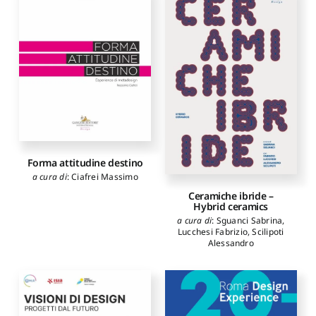
Schiavo Antonio
,
Passamani
Ivana
,
Balboa Domínguez M.
Lucía
,
Grijalba Bengoetxea
Alberto
,
Galván Desvaux
Noelia
,
Riciputo Anna
Forma attitudine destino
a cura di
:
Ciafrei Massimo
Ceramiche ibride –
Hybrid ceramics
a cura di
:
Sguanci Sabrina
,
Lucchesi Fabrizio
,
Scilipoti
Alessandro