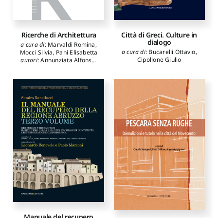
Ricerche di Architettura
Città di Greci. Culture in
dialogo
a cura di
:
Marvaldi Romina
,
a cura di
:
Bucarelli Ottavio
,
Mocci Silvia
,
Pani Elisabetta
Cipollone Giulio
autori
:
Annunziata Alfonso
,
Basciu Martina
,
Cappai
Aurora
,
Carta Silvio
,
Cocco
Francesco
,
Colamatteo
Claudia
,
Curioni Susanna
,
Desogus Giuseppe
,
Garau
Chiara
,
Giovagnorio Ilaria
,
Loggia Claudia
,
Madeddu
Davide
,
Marvaldi Romina
,
Mocci Silvia
,
Pau Federica
,
Pani Elisabetta
,
Pabiri
Raimondo
,
Pittaluga Marco
,
Puddu Sabrina
,
Salaris
Antonio
,
Salice Giampaolo
,
Schirru Marcello
,
Serra
Silvia
,
Saiu Valeria
,
Tramontin Antonio
,
Sanna
Antonello
,
Aymerich Carlo
,
Zuddas Francesco
,
Serra
Elisa
,
Tramontin Vittorio
Manuale del recupero