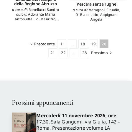
della Regione Abruzzo
Pescara senza rughe
a cura di
:
Ranellucci Sandro
a cura di
:
Varagnoli Claudio
,
autori
:
Adorante Maria
Di Biase Licio
,
Appignani
Antonietta
,
Loi Maurizio
,
Angela
Trippetta Lorenzo
,
Benevolo
Leonardo
,
Marconi Paolo
,
Di
Zio Lelio Oriano
Precedente
1
…
18
19
20
21
22
…
28
Prossimo
Prossimi appuntamenti
Mercoledì 11 novembre 2026, ore
17.30, Sala Gangemi, via Giulia, 142 –
Roma. Presentazione volume LA