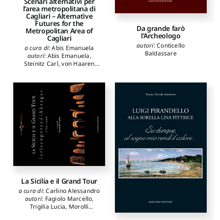
Scenari alternativi per
l’area metropolitana di
Cagliari – Alternative
Futures for the
Da grande farò
Metropolitan Area of
l’Archeologo
Cagliari
autori
:
Conticello
a cura di
:
Abis Emanuela
Baldassare
autori
:
Abis Emanuela
,
Steinitz Carl
,
von Haaren
Christina
,
Albert Christian
,
Kempa Daniela
,
Palmas
Claudia
,
Pili Stefano
,
Vargas-
Moreno Juan Carlos
La Sicilia e il Grand Tour
a cura di
:
Carlino Alessandro
autori
:
Fagiolo Marcello
,
Trigilia Lucia
,
Morolli
Gabriele
,
Bertoncini Sabatini