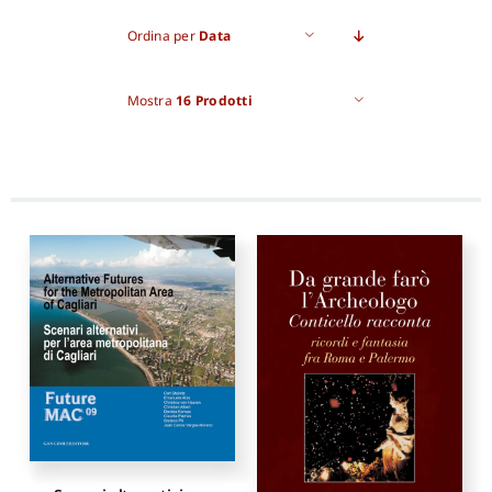
Ordina per
Data
Pro
Mostra
16 Prodotti
Gan
New