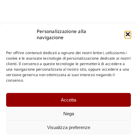
Personalizzazione alla
navigazione
Per offrire contenuti dedicati a ognuno dei nostri lettori, utilizziamo i
cookie e le avanzate tecnologie di personalizzazione dedicate ai nostri
clienti. Il consenso a queste tecnologie le permetterà di accedere a
una navigazione personalizzata al nostro sito, oppure accedere a una
Shop Gangemi Editore
-
Pagamenti Sicuri e anche Rateali
.
versione generica non ottimizzata ai suoi interessi negando il
consenso.
Catalogo Online
Accetta
CONSULTAZIONE
Catalogo Internazionale
Nega
Catalogo Online
DOWNLOAD
Visualizza preferenze
Catalogo Internazionale