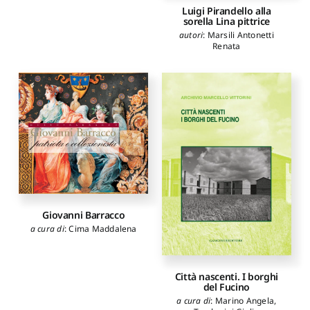
Paolo
,
Bevilacqua Mario
,
Luigi Pirandello alla
Carlino Alessandro
,
sorella Lina pittrice
Pagnano Giuseppe
,
Pagelllo
autori
:
Marsili Antonetti
Elisabetta
,
Gringeri Pantano
Renata
Francesca
,
Lui Francesca
,
Kanceff Emanuele
,
Portale
Rosario
,
Scamardi Teodoro
,
Calì Francesco
,
Barresi
Mimmarosa
,
Caprioli
Alberto
Giovanni Barracco
a cura di
:
Cima Maddalena
Città nascenti. I borghi
del Fucino
a cura di
:
Marino Angela
,