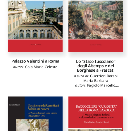
Palazzo Valentini a Roma
Lo “Stato tuscolano”
degli Altemps e dei
autori
:
Cola Maria Celeste
Borghese a Frascati
a cura di
:
Guerrieri Borsoi
Maria Barbara
autori
:
Fagiolo Marcello
,
Bilancia Fernando
,
Cogotti
Marina
,
Marcucci Laura
,
Sartor Alessandro