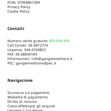
P.IVA: 07068861009
Privacy Policy
Cookie Policy
Contatti
Numero verde gratuito:
800.894.409
Call Center:
06.6872774
Urgenze:
348.4769803
FAX: 06.68806189
Informazioni:
info@gangemieditore.it
PEC: gangemieditore@pec.it
Navigazione
Sicurezza sui pagamenti
Modalità di pagamento
Diritto di recesso
Come effettuare gli acquisti
Leggere il tuo ebook