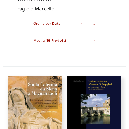
Fagiolo Marcello
Pro
Ordina per
Data
Gan
Mostra
16 Prodotti
New