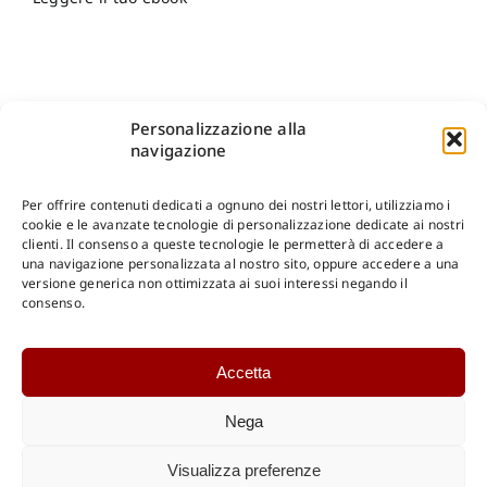
Personalizzazione alla
navigazione
Per offrire contenuti dedicati a ognuno dei nostri lettori, utilizziamo i
cookie e le avanzate tecnologie di personalizzazione dedicate ai nostri
clienti. Il consenso a queste tecnologie le permetterà di accedere a
una navigazione personalizzata al nostro sito, oppure accedere a una
Shop Gangemi Editore
-
Pagamenti Sicuri e anche Rateali
.
versione generica non ottimizzata ai suoi interessi negando il
consenso.
Catalogo Online
Accetta
CONSULTAZIONE
Catalogo Internazionale
Nega
Catalogo Online
DOWNLOAD
Visualizza preferenze
Catalogo Internazionale