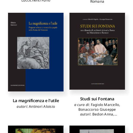
Luccichenti Furio
Romana
Studi sui Fontana
La magnificenza e l’utile
a cura di
:
Fagiolo Marcello
,
autori
:
Antinori Aloisio
Bonaccorso Giuseppe
autori
:
Bedon Anna
,
Bevilacqua Mario
,
Boberski
Wojciech
,
Bonaccorso
Giuseppe
,
De Cavi Sabina
,