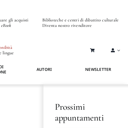
are gli acquisti
Biblioteche e centri di dibattito culturale
o eBook
Diventa nostro rivenditore
onibità
re lingue
DI
AUTORI
NEWSLETTER
ONE
Prossimi
appuntamenti