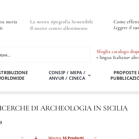
ra storia
La nostra tipografia Sostenibile
Come effettu
Leggere il tu
ti
Il nostro centro allestimento
Sfoglia catalogo disp
• lingua Italiana
• alt
STRIBUZIONE
CONSIP / MEPA /
PROPOSTE 
WORLDWIDE
ANVUR / CINECA
PUBBLICAZI
RICERCHE DI ARCHEOLOGIA IN SICILIA
a
Mostra
16 Prodotti