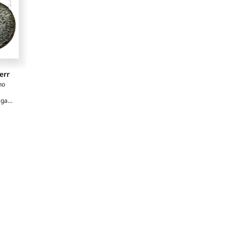
err
no
gatti
i
oni