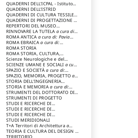
SOSTENIBILE
QUADERNI DELL'ICPAL - Istituto
centrale per il restauro e la
QUADERNI DELL'ISTRID
conservazione del patrimonio
QUADERNI DI CULTURA TESSILE
a
archivistico e librario
cura di: Crispolti Livia
QUADERNI DI PROGETTAZIONE
a
cura di: Giura Longo Tommaso
REPERTORI DEL MUSEO
CENTRALE DEL RISORGIMENTO
RINNOVARE LA TUTELA
a cura di:
a
cura di: Pizzo Marco
Cicalò Enrico
ROMA ANTICA
a cura di: Pavia
Carlo
ROMA EBRAICA
a cura di:
Procaccia Claudio
ROMA STORIA
ROMA STORIA, CULTURA,
IMMAGINE
Scienze Neurologiche e del
a cura di: Fagiolo
Marcello
Comportamento
SCIENZE UMANE E SOCIALI
a cura
di: Iannizzi Salvatore
SPAZIO E SOCIETÀ
a cura di:
Cassetti Roberto
SPAZIO, MEMORIA, PROGETTO
a
cura di: Rossi Massimo
STORIA DELL'INGEGNERIA
STRUTTURALE IN ITALIA
STORIA E MEMORIA
a cura di:
a cura di:
Poretti Sergio
Rossi Lauro
STRUMENTI DEL DOTTORATO DI
RICERCA IN RILIEVO E
STRUMENTI DI PROGETTO
RAPPRESENTAZIONE
STUDI E RICERCHE DI
DELL’ARCHITETTURA E
ARCHEOLOGIA IN SICILIA
STUDI E RICERCHE DI
a cura
DELL’AMBIENTE
di: Pelagatti Paola
ARCHITETTURA del Dipartimento
STUDI E RICERCHE DI
a cura di: Migliari
Riccardo
di Architettura Università degli
ARCHITETTURA del Dipartimento
STUDI MERIDIONALI
Studi G. d' Annunzio
di Architettura Università degli
T+A Territori di Architettura
a
Studi G. d' Annunzio, Chieti-
cura di: Ramazzotti Luigi
TEORIA E CULTURA DEL DESIGN
a
Pescara
cura di: Furlanis Giuseppe
TERRITORIO
a cura di: Fusero Paolo