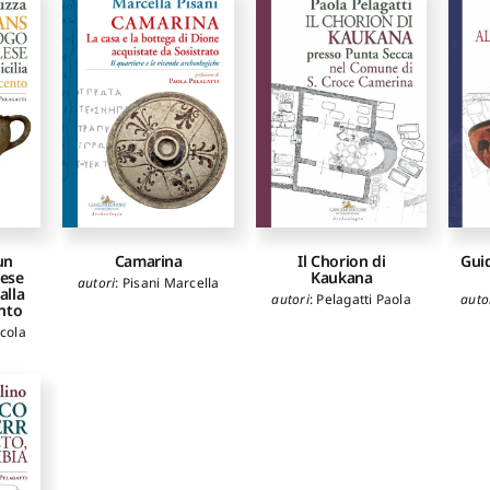
un
Camarina
Il Chorion di
Guid
lese
Kaukana
autori
:
Pisani Marcella
 alla
autori
:
Pelagatti Paola
auto
ento
cola