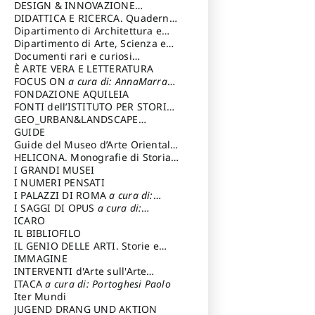
DESIGN & INNOVAZIONE
TECNOLOGICA
DIDATTICA E RICERCA. Quaderni
a cura di: Vallicelli
Andrea
della Scuola
Dipartimento di Architettura e
Analisi della Città Mediterranea
Dipartimento di Arte, Scienza e
Tecnica del Costuire
Documenti rari e curiosi
dall'Archivio Segreto
È ARTE VERA E LETTERATURA
FOCUS ON
a cura di: AnnaMarra
Contemporanea
FONDAZIONE AQUILEIA
FONTI dell’ISTITUTO PER STORIA
DEL RISORGIMENTO
GEO_URBAN&LANDSCAPE
PLANNING (GULP)
GUIDE
a cura di:
Trusiani Elio
Guide del Museo d’Arte Orientale
“Giuseppe Tucci”
HELICONA. Monografie di Storia
dell'Arte
I GRANDI MUSEI
a cura di: Gallo Marco
I NUMERI PENSATI
I PALAZZI DI ROMA
a cura di:
Ippoliti Alessandro
I SAGGI DI OPUS
a cura di:
Scalesse Tommaso
ICARO
IL BIBLIOFILO
IL GENIO DELLE ARTI. Storie e
interpretazione
IMMAGINE
INTERVENTI d'Arte sull'Arte
dedicata alla cultura della
ITACA
a cura di: Portoghesi Paolo
conservazione d’arte
Iter Mundi
a cura di:
Fondazione Paola Droghetti onlus
JUGEND DRANG UND AKTION