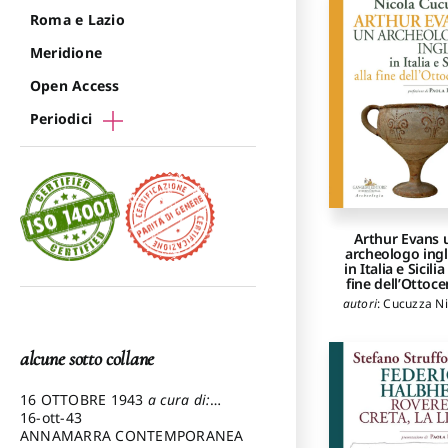
Roma e Lazio
Meridione
Open Access
Periodici
Arthur Evans 
archeologo ing
in Italia e Sicilia
fine dell’Ottoc
autori
:
Cucuzza Ni
alcune sotto collane
16 OTTOBRE 1943
a cura di:
Pezzetti Marcello
16-ott-43
ANNAMARRA CONTEMPORANEA