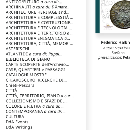
ANTICO/FUTURO
a cura di:
Varagnoli Claudio
ARCHINAUTI
a cura di: D'Amato
Claudio
ARCHITECTURE HERITAGE and
DESIGN
ARCHITETTURA E COMPLESSITÀ
a
cura di: Piva Antonio
ARCHITETTURA E COSTRUZIONE
a
cura di: Poretti Sergio
ARCHITETTURA E TECNOLOGIA
a
cura di: Carrara Gianfranco
ARCHITETTURA E TERRITORIO
a
cura di: Pietrogrande Enrico
ARCHITETTURA ENIGMATICA
a
Federico Halbh
cura di: Lenci Ruggero
ARCHITETTURA, CITTÀ, MEMORIA
autori
:
Struffoli
a cura di: Valeriani Enrico
ASTERISCHI
Stefano
ATLANTIDE
a cura di: Puppi
presentazione
:
Pela
Lionello
BIBLIOTECA DI GIANO
Paola
CARTE SCOPERTE dell’Archivio
prefazione
:
Pap
Storico Capitolino
CASE, QUARTIERI e PAESAGGI
Emanuele
,
Salom
CATALOGHI MOSTRE
Patricia
CHIAROSCURO. RICERCHE DI
STORIA E STORIA DELL'ARTE
Chieti-Pescara
a
cura di: Di Carpegna Falconieri
CITTÀ
Tommaso
CITTÀ, TERRITORIO, PIANO
a cura
di: Imbesi Giuseppe
COLLEZIONISMO E SPAZI DEL
COLLEZIONISMO
COLORE E PIETRA
a cura di:
a cura di:
Magnani Lauro
Selvaggi Giuseppe
CONTEMPORANEA
a cura di:
Gubinelli Luna
CULTURA
DdA Events
DdA Writings