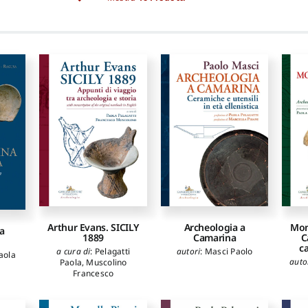
Arthur Evans. SICILY
Archeologia a
Mon
a
1889
Camarina
C
c
a cura di
:
Pelagatti
autori
:
Masci Paolo
aola
auto
Paola
,
Muscolino
Francesco