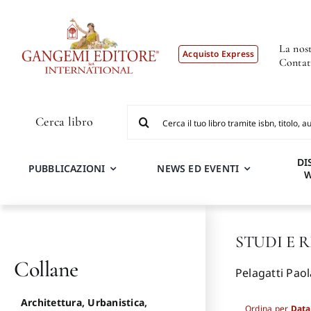
Salta
al
contenuto
La nost
Acquisto Express
Contat
Cerca
Cerca libro
per:
DI
PUBBLICAZIONI
NEWS ED EVENTI
STUDI E 
Collane
Pelagatti Paol
Architettura, Urbanistica,
Ordina per
Data