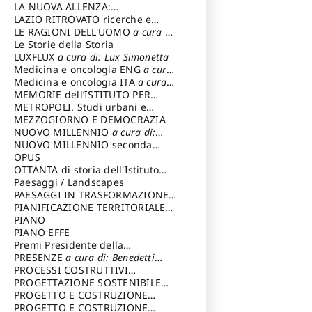
LA NUOVA ALLENZA:
ARCHITETTURA & AMBIENTE
LAZIO RITROVATO ricerche e
restauri
LE RAGIONI DELL'UOMO
a cura di:
Lombardi Satriani Luigi
Le Storie della Storia
LUXFLUX
a cura di: Lux Simonetta
Medicina e oncologia ENG
a cura
di: Lopez Massimo
Medicina e oncologia ITA
a cura
di: Lopez Massimo
MEMORIE dell’ISTITUTO PER
STORIA DEL RISORGIMENTO
METROPOLI. Studi urbani e
regionali
MEZZOGIORNO E DEMOCRAZIA
NUOVO MILLENNIO
a cura di:
Capaldo Pellegrino
NUOVO MILLENNIO seconda
serie
OPUS
a cura di: Mercadante
Francesco
OTTANTA di storia dell'Istituto
storia dell’Istituto
Paesaggi / Landscapes
a cura di:
Cavalieri Patrizia
PAESAGGI IN TRASFORMAZIONE
a
cura di: Corti Enrico A.
PIANIFICAZIONE TERRITORIALE
URBANISTICA ED AMBIENTALE
PIANO
a
cura di: Costa Enrico
PIANO EFFE
Premi Presidente della
Repubblica
PRESENZE
a cura di: Benedetti
Sandro
PROCESSI COSTRUTTIVI
DELL'ARCHITETTURA
PROGETTAZIONE SOSTENIBILE
a cura di:
Ippoliti Alessandro
PARTECIPATA
PROGETTO E COSTRUZIONE
DELL’ARCHITETTURA
PROGETTO E COSTRUZIONE