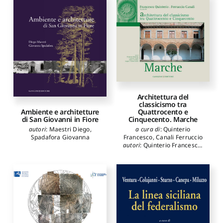
Architettura del
classicismo tra
Quattrocento e
Ambiente e architetture
Cinquecento. Marche
di San Giovanni in Fiore
a cura di
:
Quinterio
autori
:
Maestri Diego
,
Francesco
,
Canali Ferruccio
Spadafora Giovanna
autori
:
Quinterio Francesco
,
Canali Ferruccio
,
Cocchieri
Marco
,
Galati Virgilio
Carmine