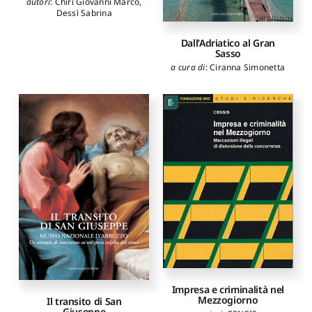
autori
:
Chiri Giovanni Marco
,
Dessì Sabrina
Dall’Adriatico al Gran
Sasso
a cura di
:
Ciranna Simonetta
Impresa e criminalità nel
Mezzogiorno
Il transito di San
Giuseppe