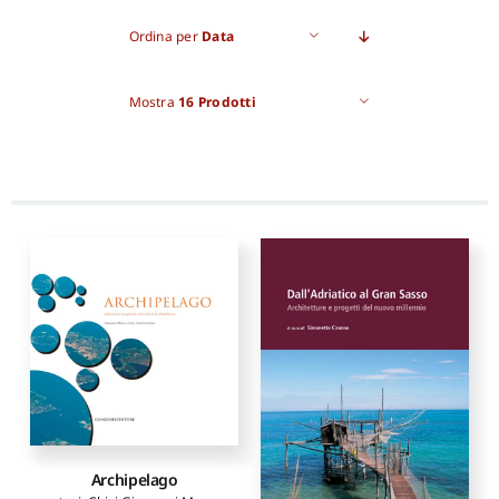
Ordina per
Data
Pro
Mostra
16 Prodotti
Gan
New
Archipelago